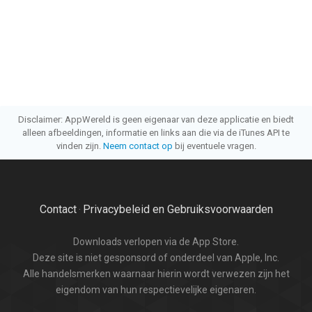
Disclaimer: AppWereld is geen eigenaar van deze applicatie en biedt
alleen afbeeldingen, informatie en links aan die via de iTunes API te
vinden zijn.
Neem contact op
bij eventuele vragen.
Contact
Privacybeleid en Gebruiksvoorwaarden
·
Downloads verlopen via de App Store.
Deze site is niet gesponsord of onderdeel van Apple, Inc.
Alle handelsmerken waarnaar hierin wordt verwezen zijn het
eigendom van hun respectievelijke eigenaren.