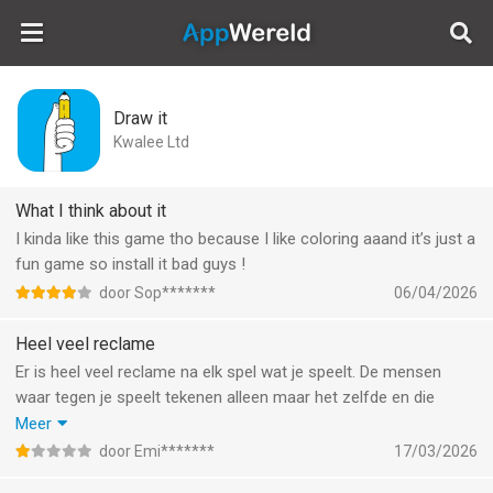
AppWereld
Draw it
Kwalee Ltd
What I think about it
I kinda like this game tho because I like coloring aaand it’s just a
fun game so install it bad guys !
door Sop*******
06/04/2026
Heel veel reclame
Er is heel veel reclame na elk spel wat je speelt. De mensen
waar tegen je speelt tekenen alleen maar het zelfde en die
krijgen dan maar punten en punten terwijl bij mij steeds andere
Meer
dingen komen om te tekenen. Echt te veel reclame ik ga het
door Emi*******
17/03/2026
spel ook verwijderen. Het is echt geen aanrader! Echt joh speel