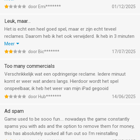
dingen komen om te tekenen. Echt te veel reclame ik ga het
door Emi*******
01/12/2025
spel ook verwijderen. Het is echt geen aanrader!
Leuk, maar…
Het is echt een heel goed spel, maar er zijn echt teveel
reclames. Daarom heb ik het ook verwijderd. Ik heb in 3 minuten
2 reclames van 20 seconden gehad. Daardoor word het spel
Meer
zelf ook veel minder leuk, terwijl het concept van het spel heel
door Bic*******
17/07/2025
goed is.
Too many commercials
Verschrikkelijk wat een opdringerige reclame. Iedere minuut
komt er weer wat anders langs. Hierdoor wordt het spel
onspeelbaar, ik heb het weer van mijn iPad gegooid
door Hub*******
14/06/2025
Ad spam
Game used to be sooo fun…. nowadays the game constantly
spams you with ads and the option to remove them for money,
this has absolutely sucked all fun out so I’m reinstalling