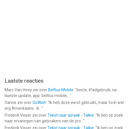
Laatste reacties
Marc Van Hoey
zei over
Belfius Mobile
: "
beste, iPadgebruik, na
laatste update, app. belfius mobile,...
"
Sanne
zei over
GoWish
: "
Ik heb deze eerst gebruikt, maar toch wel
erg Amerikaans.. Ik...
"
Frederik Visser
zei over
Tekst naar spraak - Talkie
: "
Ik ben op zoek
naar ervaringen van gebruikers van de pro...
"
Frederik Visser
zei over
Tekst naar spraak - Talkie
: "
Ik ben op zoek