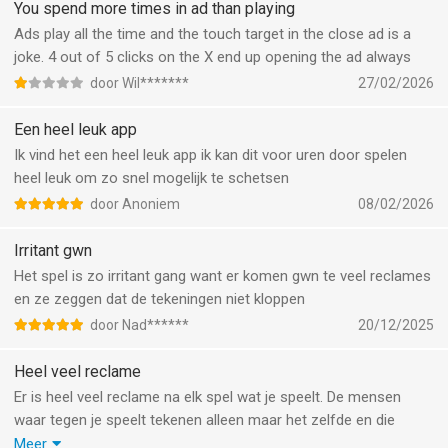
dit niet het is echt het slechtste spel wat ik OOIT heb gespeeld!
You spend more times in ad than playing
Ads play all the time and the touch target in the close ad is a
joke. 4 out of 5 clicks on the X end up opening the ad always
door Wil*******
27/02/2026
Een heel leuk app
Ik vind het een heel leuk app ik kan dit voor uren door spelen
heel leuk om zo snel mogelijk te schetsen
door Anoniem
08/02/2026
Irritant gwn
Het spel is zo irritant gang want er komen gwn te veel reclames
en ze zeggen dat de tekeningen niet kloppen
door Nad******
20/12/2025
Heel veel reclame
Er is heel veel reclame na elk spel wat je speelt. De mensen
waar tegen je speelt tekenen alleen maar het zelfde en die
krijgen dan maar punten en punten terwijl bij mij steeds andere
Meer