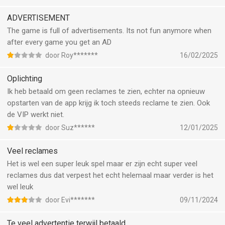
ADVERTISEMENT
The game is full of advertisements. Its not fun anymore when
after every game you get an AD
door Roy*******
16/02/2025
Oplichting
Ik heb betaald om geen reclames te zien, echter na opnieuw
opstarten van de app krijg ik toch steeds reclame te zien. Ook
de VIP werkt niet.
door Suz******
12/01/2025
Veel reclames
Het is wel een super leuk spel maar er zijn echt super veel
reclames dus dat verpest het echt helemaal maar verder is het
wel leuk
door Evi*******
09/11/2024
Te veel advertentie terwijl betaald