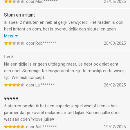
door Moo*******
27/05/2025
Stom en irritant
Ik speel 2 minuten en heb al gelijk verwijderd. Het raaden is ook
heel irritant en dom, het is overduidelijk een sleutel en geen
aardappel. Fix je game a.u.b. En er zijn ook veel reclames,
Meer
misschien wel iets te veel. Als je een tekenspel wilt doen, niet dit
door Rob*******
26/03/2025
spel dan.
Leuk
Na een tijdje is er geen uitdaging meer. Je hebt ook niet echt
een doel. Sommige tekenopdrachten zijn te moeilijk en te weinig
tijd. Wel leuk concept.
door La *******
26/02/2025
♥️♥️♥️♥️♥️
5 sterren omdat ik het een superleuk spel vindt,Alleen is het
jammer dat je zoveel reclames moet kijken.Kunnen jullie door
wat aan doen?♥️love jullie♥️
door Ash*******
19/02/2025