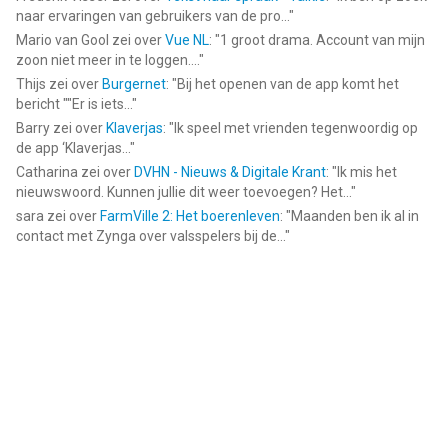
naar ervaringen van gebruikers van de pro...
"
Mario van Gool
zei over
Vue NL
: "
1 groot drama. Account van mijn
zoon niet meer in te loggen....
"
Thijs
zei over
Burgernet
: "
Bij het openen van de app komt het
bericht ""Er is iets...
"
Barry
zei over
Klaverjas
: "
Ik speel met vrienden tegenwoordig op
de app ‘Klaverjas...
"
Catharina
zei over
DVHN - Nieuws & Digitale Krant
: "
Ik mis het
nieuwswoord. Kunnen jullie dit weer toevoegen? Het...
"
sara
zei over
FarmVille 2: Het boerenleven
: "
Maanden ben ik al in
contact met Zynga over valsspelers bij de...
"