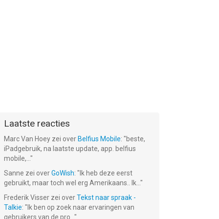
Laatste reacties
Marc Van Hoey
zei over
Belfius Mobile
: "
beste,
iPadgebruik, na laatste update, app. belfius
mobile,...
"
Sanne
zei over
GoWish
: "
Ik heb deze eerst
gebruikt, maar toch wel erg Amerikaans.. Ik...
"
Frederik Visser
zei over
Tekst naar spraak -
Talkie
: "
Ik ben op zoek naar ervaringen van
gebruikers van de pro...
"