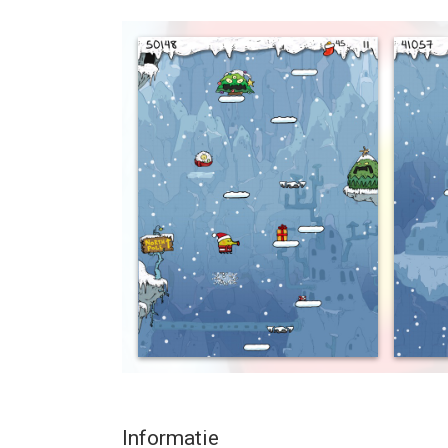
Doodle Jump Christmas Special Free features al
NEW monsters, a SUPER COOL ROCKET power-up, 
careful, STORE with upgrades, and much, much m
Doodle Jump Christmas Special Free is all you L
This is a FREE, ad-supported version of Doodle 
--
Doodle Jump Christmas Special van Lima Sky is ee
hoger, geschikt bevonden voor gebruikers met lee
Informatie voor Doodle Jump Christmas Specialis
Informatie