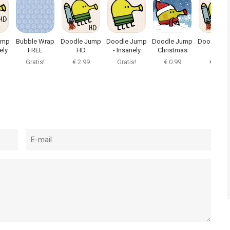
ump
Bubble Wrap
Doodle Jump
Doodle Jump
Doodle Jump
Doodle J
ely
FREE
HD
- Insanely
Christmas
Good!
PLUS
Gratis!
€ 2.99
Gratis!
€ 0.99
€ 1.99