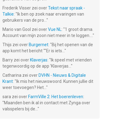
Frederik Visser
zei over
Tekst naar spraak -
Talkie
: "
Ik ben op zoek naar ervaringen van
gebruikers van de pro...
"
ump
AniMatch:
Mario van Gool
zei over
Vue NL
: "
1 groot drama.
Animal
Matching
Account van mijn zoon niet meer in te loggen....
"
€ 0.99
Game
Thijs
zei over
Burgernet
: "
Bij het openen van de
app komt het bericht ""Er is iets...
"
Barry
zei over
Klaverjas
: "
Ik speel met vrienden
tegenwoordig op de app ‘Klaverjas...
"
Catharina
zei over
DVHN - Nieuws & Digitale
Krant
: "
Ik mis het nieuwswoord. Kunnen jullie dit
weer toevoegen? Het...
"
sara
zei over
FarmVille 2: Het boerenleven
:
"
Maanden ben ik al in contact met Zynga over
valsspelers bij de...
"