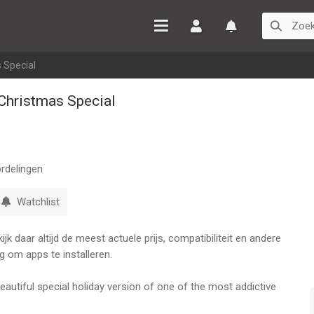
Inloggen
Watchlist
 Special
Christmas Special
rdelingen
Watchlist
k daar altijd de meest actuele prijs, compatibiliteit en andere
g om apps te installeren.
beautiful special holiday version of one of the most addictive
p!