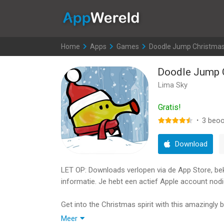
AppWereld
Home
>
Apps
>
Games
>
Doodle Jump Christmas
Doodle Jump 
Lima Sky
Gratis!
·
3
beoo
Download
LET OP: Downloads verlopen via de App Store, bekij
informatie. Je hebt een actief Apple account nodi
Get into the Christmas spirit with this amazingly 
and best-selling iOS apps of all time, Doodle Jum
Meer