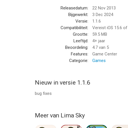
Releasedatum:
22 Nov 2013
Bijgewerkt:
3 Dec 2024
Versie:
1.1.6
Compatibiliteit:
Vereist iOS 15.6 o
Grootte:
59.5 MB
Leeftijd:
4+ jaar
Beoordeling:
4.7
van 5
Features:
Game Center
Categorie:
Games
Nieuw in versie 1.1.6
bug fixes
Meer van Lima Sky