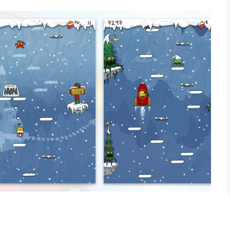
l-NEW STUNNING GRAPHICS, all-NEW paths and challenges, all-
CHILL-BREATH MONSTER that will freeze you if you're not
ore!
OVE about the original Doodle Jump and then some!
Jump Christmas Special.
n app voor iPhone, iPad en iPod touch met iOS versie 15.6 of
ftijden vanaf
4 jaar
.
 het laatst vergeleken op 6 Aug om 21:24.