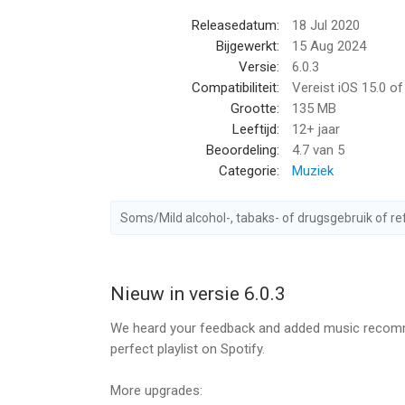
Releasedatum:
18 Jul 2020
Bijgewerkt:
15 Aug 2024
Versie:
6.0.3
Compatibiliteit:
Vereist iOS 15.0 o
Grootte:
135 MB
Leeftijd:
12+ jaar
Beoordeling:
4.7
van 5
Categorie:
Muziek
Soms/Mild alcohol-, tabaks- of drugsgebruik of re
Nieuw in versie 6.0.3
We heard your feedback and added music recommen
perfect playlist on Spotify.
More upgrades: