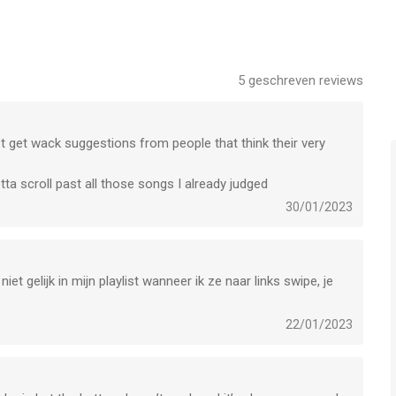
 others who share your taste
5
geschreven reviews
t get wack suggestions from people that think their very
ta scroll past all those songs I already judged
30/01/2023
t gelijk in mijn playlist wanneer ik ze naar links swipe, je
22/01/2023