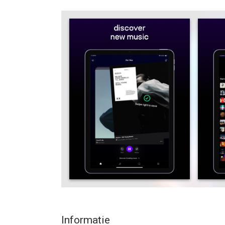
We’re about realness and community. Find others 
Whether its hip-hop, metal, nostalgia, or whatever
Features:
- Discover new music by sharing mixes with ur fr
- AI song recommendations that you can swipe 
- Unlock skins, stickers, badges, & more to custo
Terms and policies: https://www.discz.com/TOS.
--
Discz: Discover & Share Music van Discz Music In
15.0 of hoger, geschikt bevonden voor gebruikers
Informatie voor Discz: Discover & Share Musicis 
Informatie