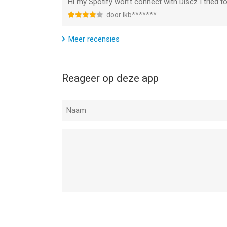
Hi my Spotify won’t connect with Discz I tried t
door Ikb*******
Meer recensies
Reageer op deze app