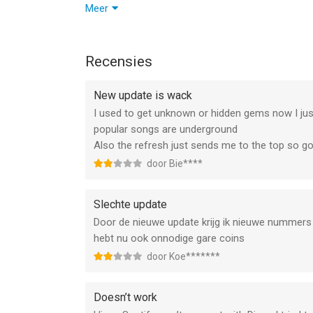
- You can add GIFs to your mix players
Meer
- Groups are genre-focused so you can chat with
- Spaces and profiles are now on Verse
Recensies
New update is wack
I used to get unknown or hidden gems now I jus
popular songs are underground
Also the refresh just sends me to the top so got
door Bie****
Slechte update
Door de nieuwe update krijg ik nieuwe nummers nie
hebt nu ook onnodige gare coins
door Koe*******
Doesn’t work