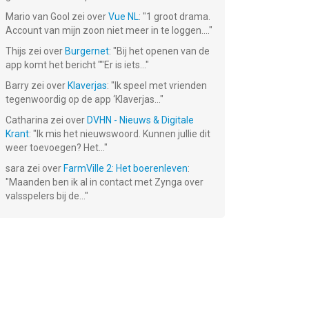
Mario van Gool
zei over
Vue NL
: "
1 groot drama.
Account van mijn zoon niet meer in te loggen....
"
Thijs
zei over
Burgernet
: "
Bij het openen van de
app komt het bericht ""Er is iets...
"
Barry
zei over
Klaverjas
: "
Ik speel met vrienden
tegenwoordig op de app ‘Klaverjas...
"
Catharina
zei over
DVHN - Nieuws & Digitale
Krant
: "
Ik mis het nieuwswoord. Kunnen jullie dit
weer toevoegen? Het...
"
sara
zei over
FarmVille 2: Het boerenleven
:
"
Maanden ben ik al in contact met Zynga over
valsspelers bij de...
"