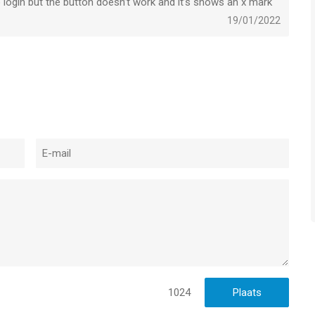
o login but the button doesn’t work and it’s shows an x mark
19/01/2022
1024