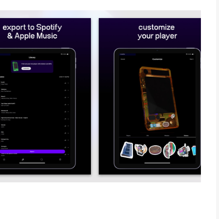
who dig the same things as you or see what’s trending.
 music you're into!
iends
through
mize your player
pdf
c. is een app voor iPhone, iPad en iPod touch met iOS versie
 met leeftijden vanaf
12 jaar
.
het laatst vergeleken op 8 Aug om 03:14.