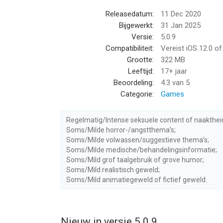
Releasedatum:
11 Dec 2020
Bijgewerkt:
31 Jan 2025
Versie:
5.0.9
Compatibiliteit:
Vereist iOS 12.0 o
Grootte:
322 MB
Leeftijd:
17+ jaar
Beoordeling:
4.3
van 5
Categorie:
Games
Regelmatig/Intense seksuele content of naakthei
Soms/Milde horror-/angstthema’s;
Soms/Milde volwassen/suggestieve thema’s;
Soms/Milde medische/behandelingsinformatie;
Soms/Mild grof taalgebruik of grove humor;
Soms/Mild realistisch geweld;
Soms/Mild animatiegeweld of fictief geweld.
Nieuw in versie 5.0.9