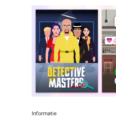
Too many criminals, too little time. You’re on the
bank? Who broke out of prison? Who caused this d
your city. Incoming!
Evil characters from famous tv shows, and more a
out of your city. You gotta hustle! There are dail
To opt out of CrazyLabs sales of personal informat
within this app. For more information visit our pr
--
Detective Masters van Coco Play is een app voor 
geschikt bevonden voor gebruikers met leeftijde
Informatie voor Detective Mastersis het laatst v
Informatie