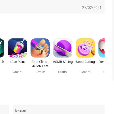
27/02/2021
ish
I Can Paint
Foot Clinic -
ASMR Slicing
Soap Cutting
Dentist Bl
ASMR Feet
Care
Gratis!
Gratis!
Gratis!
Gratis!
Gratis!