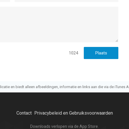
1024
atie en biedt alleen afbeeldingen, informatie en links aan die via de iTunes AP
Contact
Privacybeleid en Gebruiksvoorwaarden
·
Downloads verlopen via de App Store.