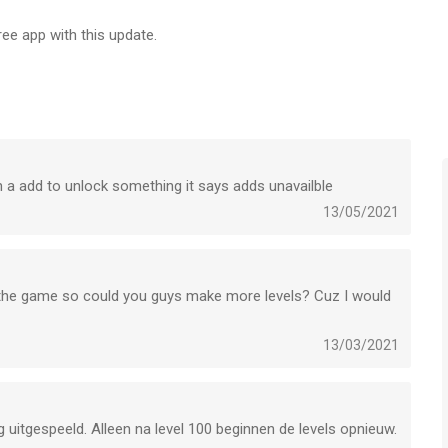
free app with this update.
h a add to unlock something it says adds unavailble
13/05/2021
ten the game so could you guys make more levels? Cuz I would
13/03/2021
g uitgespeeld. Alleen na level 100 beginnen de levels opnieuw.