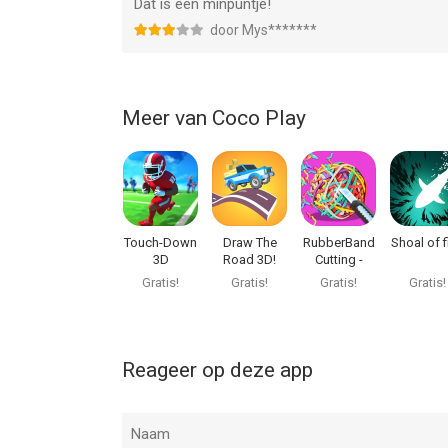
Dat is een minpuntje!
door Mys*******
Meer van Coco Play
Touch-Down
Draw The
RubberBand
Shoal of f
3D
Road 3D!
Cutting -
ASMR
Gratis!
Gratis!
Gratis!
Gratis!
Reageer op deze app