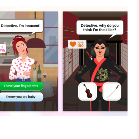
 hunt to pull the bad guys off the streets. Who robbed the
eath? Find the hidden object or the clue to get crime out of
re up to no good and it’s your job to get even those bad guys
y crimes to solve and cases to crack on these streets!
ion as a California resident, please visit the settings page
ivacy policy: https://crazylabs.com/app
iPhone, iPad en iPod touch met iOS versie 12.0 of hoger,
n vanaf
17 jaar
.
ergeleken op 8 Aug om 15:07.