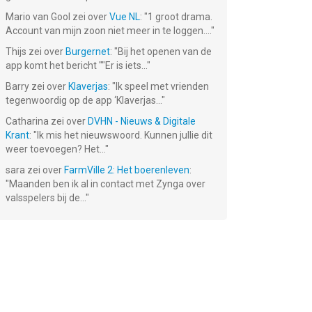
Mario van Gool
zei over
Vue NL
: "
1 groot drama.
Account van mijn zoon niet meer in te loggen....
"
Thijs
zei over
Burgernet
: "
Bij het openen van de
app komt het bericht ""Er is iets...
"
Barry
zei over
Klaverjas
: "
Ik speel met vrienden
tegenwoordig op de app ‘Klaverjas...
"
Catharina
zei over
DVHN - Nieuws & Digitale
Krant
: "
Ik mis het nieuwswoord. Kunnen jullie dit
weer toevoegen? Het...
"
ing
Jumanji: Epic
My Horse
Flip Jump
sara
zei over
FarmVille 2: Het boerenleven
:
Run
Stories
Stack
"
Maanden ben ik al in contact met Zynga over
Gratis!
Gratis!
Gratis!
valsspelers bij de...
"