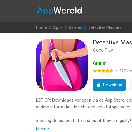
AppWereld
Home
>
Apps
>
Games
>
Detective Masters
Detective Mas
Coco Play
Gratis!
·
320
be
Download
LET OP: Downloads verlopen via de App Store, contr
andere informatie. Je hebt een actief Apple accou
Interrogate suspects to find out if they are guilty
Meer