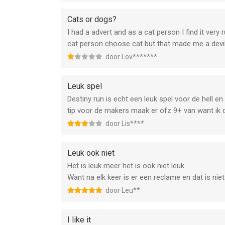
Cats or dogs?
I had a advert and as a cat person I find it very 
cat person choose cat but that made me a devi
door Lov*******
Leuk spel
Destiny run is echt een leuk spel voor de hell e
tip voor de makers maak er ofz 9+ van want ik 
door Lis****
Leuk ook niet
Het is leuk meer het is ook niet leuk
Want na elk keer is er een reclame en dat is niet
door Leu**
I like it