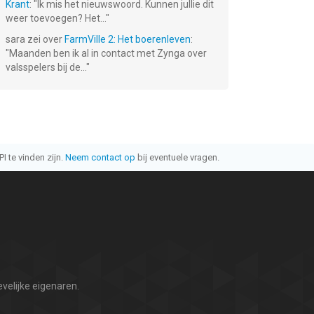
Krant
: "
Ik mis het nieuwswoord. Kunnen jullie dit
weer toevoegen? Het...
"
sara
zei over
FarmVille 2: Het boerenleven
:
"
Maanden ben ik al in contact met Zynga over
valsspelers bij de...
"
I te vinden zijn.
Neem contact op
bij eventuele vragen.
velijke eigenaren.