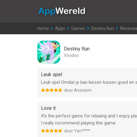
AppWereld
Home
>
Apps
>
Games
>
Destiny Run
>
Recensi
Destiny Run
Voodoo
Leuk spel
Leuk spel Omdat je kan kiezen tussen goed en sl
door Anoniem
Love it
It’s the perfect game for relaxing and I enjoy pl
I really recommend playing this game
door Yen****