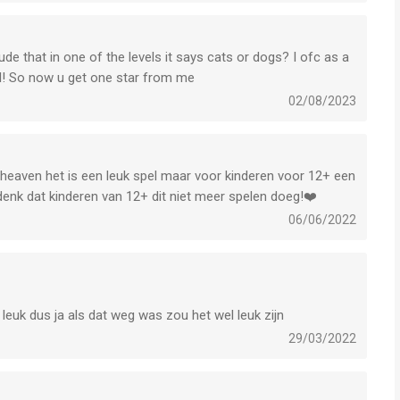
rude that in one of the levels it says cats or dogs? I ofc as a
l! So now u get one star from me
02/08/2023
n heaven het is een leuk spel maar voor kinderen voor 12+ een
denk dat kinderen van 12+ dit niet meer spelen doeg!❤️
06/06/2022
 leuk dus ja als dat weg was zou het wel leuk zijn
29/03/2022