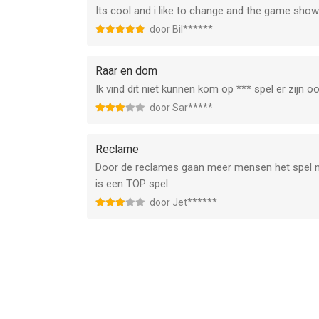
Its cool and i like to change and the game sho
door Bil******
Raar en dom
Ik vind dit niet kunnen kom op *** spel er zijn o
door Sar*****
Reclame
Door de reclames gaan meer mensen het spel n
is een TOP spel
door Jet******