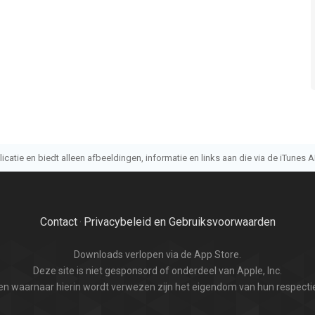
atie en biedt alleen afbeeldingen, informatie en links aan die via de iTunes AP
Contact
Privacybeleid en Gebruiksvoorwaarden
·
Downloads verlopen via de App Store.
Deze site is niet gesponsord of onderdeel van Apple, Inc.
n waarnaar hierin wordt verwezen zijn het eigendom van hun respectie