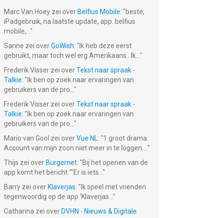
Marc Van Hoey
zei over
Belfius Mobile
: "
beste,
iPadgebruik, na laatste update, app. belfius
mobile,...
"
Sanne
zei over
GoWish
: "
Ik heb deze eerst
gebruikt, maar toch wel erg Amerikaans.. Ik...
"
Frederik Visser
zei over
Tekst naar spraak -
Talkie
: "
Ik ben op zoek naar ervaringen van
gebruikers van de pro...
"
Frederik Visser
zei over
Tekst naar spraak -
Talkie
: "
Ik ben op zoek naar ervaringen van
gebruikers van de pro...
"
Mario van Gool
zei over
Vue NL
: "
1 groot drama.
Account van mijn zoon niet meer in te loggen....
"
Thijs
zei over
Burgernet
: "
Bij het openen van de
app komt het bericht ""Er is iets...
"
Barry
zei over
Klaverjas
: "
Ik speel met vrienden
tegenwoordig op de app ‘Klaverjas...
"
Catharina
zei over
DVHN - Nieuws & Digitale