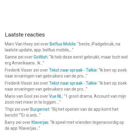
Privacybeleid:
https://www.gamehouseoriginalstories.com/static/privacy-
policy.html
--
Laatste reacties
Marc Van Hoey
zei over
Belfius Mobile
: "
beste, iPadgebruik, na
Delicious World - Cooking Game van Gamehouse LLC is een
laatste update, app. belfius mobile,...
"
app voor iPhone, iPad en iPod touch met iOS versie 15.0 of
Sanne
zei over
GoWish
: "
Ik heb deze eerst gebruikt, maar toch wel
hoger, geschikt bevonden voor gebruikers met leeftijden vanaf
erg Amerikaans.. Ik...
"
17 jaar
.
Frederik Visser
zei over
Tekst naar spraak - Talkie
: "
Ik ben op zoek
naar ervaringen van gebruikers van de pro...
"
Informatie voor Delicious World - Cooking Gameis het laatst
Frederik Visser
zei over
Tekst naar spraak - Talkie
: "
Ik ben op zoek
vergeleken op 6 Aug om 08:17.
naar ervaringen van gebruikers van de pro...
"
Mario van Gool
zei over
Vue NL
: "
1 groot drama. Account van mijn
zoon niet meer in te loggen....
"
Thijs
zei over
Burgernet
: "
Bij het openen van de app komt het
bericht ""Er is iets...
"
Barry
zei over
Klaverjas
: "
Ik speel met vrienden tegenwoordig op
de app ‘Klaverjas...
"