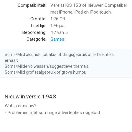
· Kook op talloze plaatsen, van kleine chocolaterieën tot drukke
Compatibiliteit:
Vereist iOS 15.0 of nieuwer. Compatibel
Italiaanse trattoria's
met iPhone, iPad en iPod touch.
Grootte:
1.76 GB
SPANNEND VERHAAL
Leeftijd:
17+ jaar
· Geniet van een fascinerende en verslavende romantische
Beoordeling:
4.7
van 5
komedie
Categorie:
Games
· Ontmoet allerlei interessante personages en ontdek hun
unieke persoonlijkheden: mentors, rivalen, potentiële geliefdes
Soms/Mild alcohol-, tabaks- of drugsgebruik of referenties
en veel meer!
ernaar;
· Laat je meeslepen door het verhaal van een sterke en
Soms/Milde volwassen/suggestieve thema’s;
onafhankelijke jonge vrouw
Soms/Mild grof taalgebruik of grove humor.
LEUK EN SNEL SPEL
· Combineer ingrediënten voor het perfecte recept in
Nieuw in versie 1.94.3
verslavend leuke levels
· Verras je klanten met gerechten die er lekker uitzien én lekker
Wat is er nieuw?
zijn
- Problemen met sommige advertenties opgelost
· Gebruik je vaardigheden om binnen de tijd alle bestellingen op
te dienen