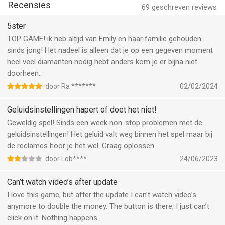
Recensies
69
geschreven reviews
STRATEGISCHE POWER-UPS
· Verbeter je keuken met nieuwe toestellen en versieringen
5ster
· Gebruik krachtige boosters op het goede moment om
TOP GAME! ik heb altijd van Emily en haar familie gehouden
geweldige effecten te verkrijgen
sinds jong! Het nadeel is alleen dat je op een gegeven moment
· Behaal verschillende doelstellingen in elk level en pas je
heel veel diamanten nodig hebt anders kom je er bijna niet
speelstijl hieraan aan
doorheen..
door Ra *******
02/02/2024
BOEIENDE VOORUITGANG
· Versla de verschillende levels om ovenwanten te verdienen en
Geluidsinstellingen hapert of doet het niet!
een fantastische chef te worden.
Geweldig spel! Sinds een week non-stop problemen met de
· Speel nieuwe uitdagingen en speciale technieken vrij op elke
geluidsinstellingen! Het geluid valt weg binnen het spel maar bij
locatie.
de reclames hoor je het wel. Graag oplossen.
· Verkrijg nieuwe afleveringen van dit doorlopende verhaal bij
door Lob****
24/06/2023
elke update, net zoals je favoriete tv-series.
Can’t watch video’s after update
Zal Emily een geweldige kok worden? Zal ze haar ware liefde
I love this game, but after the update I can’t watch video’s
vinden? Kom het te weten in dit nieuwe romantische
anymore to double the money. The button is there, I just can’t
restaurantspel!
click on it. Nothing happens.