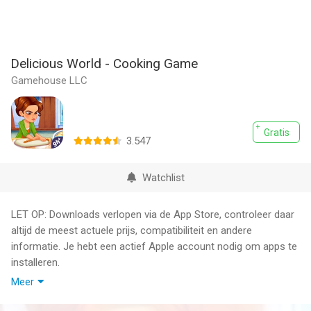
Delicious World - Cooking Game
Gamehouse LLC
Gratis
3.547
Watchlist
LET OP: Downloads verlopen via de App Store, controleer daar
altijd de meest actuele prijs, compatibiliteit en andere
informatie. Je hebt een actief Apple account nodig om apps te
installeren.
Meer
Speel een gloednieuw Delicious-kookavontuur! Maak kennis
met Emily, een jonge en vastberaden chef in wording, en zie