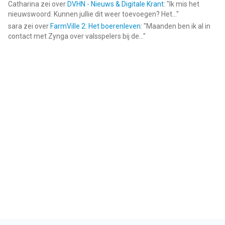
Catharina
zei over
DVHN - Nieuws & Digitale Krant
: "
Ik mis het
nieuwswoord. Kunnen jullie dit weer toevoegen? Het...
"
sara
zei over
FarmVille 2: Het boerenleven
: "
Maanden ben ik al in
contact met Zynga over valsspelers bij de...
"