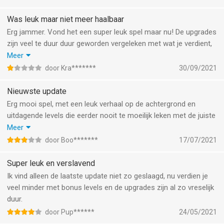
Was leuk maar niet meer haalbaar
Erg jammer. Vond het een super leuk spel maar nu! De upgrades
zijn veel te duur duur geworden vergeleken met wat je verdient,
levels zijn niet te halen. Eerst kon je goed verdienen door het
Meer
spelen van bonuslevel maar die verdienste staan niet in
door Kra*******
30/09/2021
verhouding voor een upgrade. En heb je eindelijk een update
kunnen kopen is het level nog niet haalbaar. Erg jammer….
Nieuwste update
Erg mooi spel, met een leuk verhaal op de achtergrond en
uitdagende levels die eerder nooit te moeilijk leken met de juiste
upgrades van je keuken. Helaas ben ik halverwege nu toch
Meer
vastgelopen. Te dure upgrades, te weinig muntjes voor de
door Boo*******
17/07/2021
levels, en nu ook nog véél minder muntjes voor bonuslevels.
Jammer en flauw.
Super leuk en verslavend
Ik vind alleen de laatste update niet zo geslaagd, nu verdien je
veel minder met bonus levels en de upgrades zijn al zo vreselijk
duur.
door Pup******
24/05/2021