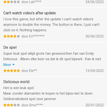
door Lob****
24/06/2023
Can’t watch video’s after update
I love this game, but after the update I can’t watch video’s
anymore to double the money. The button is there, I just can’t
click on it. Nothing happens.
door Eri*******
30/06/2022
De spel
Super leuk spel altijd grote fan geweest/ben fan van Emily
Delicious . Alleen elke keer na dat ik dit spel bijwerk . Kan ik niet
er in duurt lang en ik kan niet spelen . En ik verwijder dit spel niet
Meer
want dan raak ik alle levels kwijt en al me geld en diamanten .
door Ele**
12/04/2022
Erg leuk spel maar baal hier van ❤️
Delicious world
Het is een leuk spel.
Maar zonder diamanten te kopen is het bijna niet te doen.
Geldverslindend spel zeer jammer .
door Smo****
20/01/2022