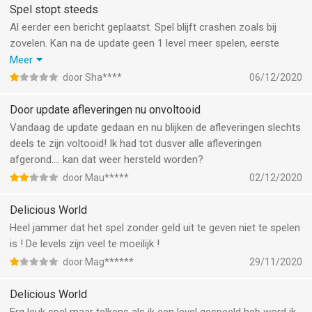
Spel stopt steeds
Al eerder een bericht geplaatst. Spel blijft crashen zoals bij
zovelen. Kan na de update geen 1 level meer spelen, eerste
duurde het langer voordat het spel crashte, nu meteen na een
Meer
aantal dingen aangetikt te hebben. Al bericht ook via spel naar
door Sha****
06/12/2020
support gestuurd, maar nu het spel meteen crasht, kan ik niet
checken of ik antwoord heb. Er zijn zoveel mensen die hier last
Door update afleveringen nu onvoltooid
van hebben, kan er iets gedaan worden? Mensen betalen geld
Vandaag de update gedaan en nu blijken de afleveringen slechts
voor dit spel om te spelen. Aub "geen antwoord via support
deels te zijn voltooid! Ik had tot dusver alle afleveringen
instelling spel", dat gaat dus niet meer, want hij crasht meteen
afgerond.... kan dat weer hersteld worden?
nu na opstart vh spel.
door Mau*****
02/12/2020
Delicious World
Heel jammer dat het spel zonder geld uit te geven niet te spelen
is ! De levels zijn veel te moeilijk !
door Mag******
29/11/2020
Delicious World