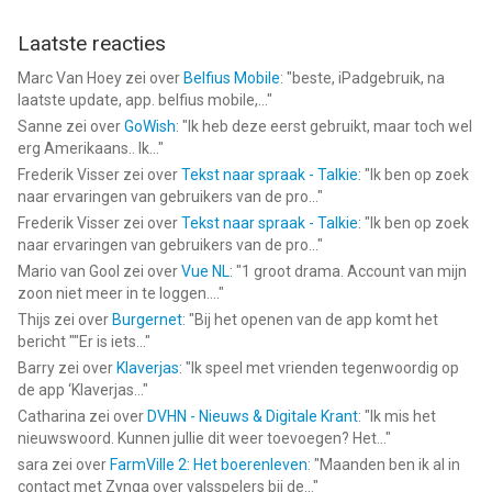
Laatste reacties
Marc Van Hoey
zei over
Belfius Mobile
: "
beste, iPadgebruik, na
laatste update, app. belfius mobile,...
"
Sanne
zei over
GoWish
: "
Ik heb deze eerst gebruikt, maar toch wel
erg Amerikaans.. Ik...
"
Frederik Visser
zei over
Tekst naar spraak - Talkie
: "
Ik ben op zoek
naar ervaringen van gebruikers van de pro...
"
Frederik Visser
zei over
Tekst naar spraak - Talkie
: "
Ik ben op zoek
naar ervaringen van gebruikers van de pro...
"
Mario van Gool
zei over
Vue NL
: "
1 groot drama. Account van mijn
zoon niet meer in te loggen....
"
Thijs
zei over
Burgernet
: "
Bij het openen van de app komt het
bericht ""Er is iets...
"
Barry
zei over
Klaverjas
: "
Ik speel met vrienden tegenwoordig op
de app ‘Klaverjas...
"
Catharina
zei over
DVHN - Nieuws & Digitale Krant
: "
Ik mis het
nieuwswoord. Kunnen jullie dit weer toevoegen? Het...
"
sara
zei over
FarmVille 2: Het boerenleven
: "
Maanden ben ik al in
contact met Zynga over valsspelers bij de...
"