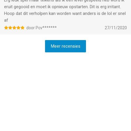
Erg leuk spel maar telkens als ik een level gespeeld heb word ik
eruit gegooid en moet ik opnieuw opstarten. Dit is erg irritant.
Hoop dat dit verholpen kan worden want anders is de lol er snel
af
door Pcv*******
27/11/2020
Meer recensies