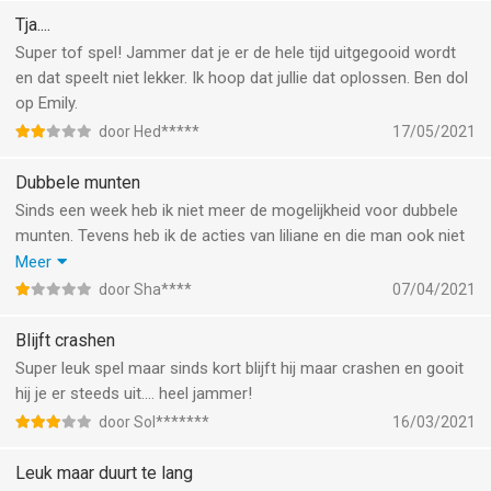
Tja....
Super tof spel! Jammer dat je er de hele tijd uitgegooid wordt
en dat speelt niet lekker. Ik hoop dat jullie dat oplossen. Ben dol
op Emily.
door Hed*****
17/05/2021
Dubbele munten
Sinds een week heb ik niet meer de mogelijkheid voor dubbele
munten. Tevens heb ik de acties van liliane en die man ook niet
gehad, wel op mijn telefoon versie (die ik moest downloaden
Meer
omdat klantenservice ook niet meer werkte) ik heb de laatste
door Sha****
07/04/2021
versie net gedownload maar nog steeds hetzelfde.
klantenservice geeft ook geen echte oplossing en schuiven het
Blijft crashen
steeds naar een andere afdeling. Zeer teleurstelllend.
Super leuk spel maar sinds kort blijft hij maar crashen en gooit
hij je er steeds uit.... heel jammer!
door Sol*******
16/03/2021
Leuk maar duurt te lang