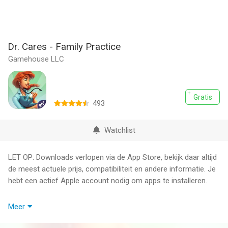
Dr. Cares - Family Practice
Gamehouse LLC
Gratis
493
Watchlist
LET OP: Downloads verlopen via de App Store, bekijk daar altijd
de meest actuele prijs, compatibiliteit en andere informatie. Je
hebt een actief Apple account nodig om apps te installeren.
Speel GRATIS met advertenties of upgrade in de GameHouse+
Meer
app! GH+ Free: 100+ spellen met ads. GH+ VIP: geen ads,
offline & extra’s!