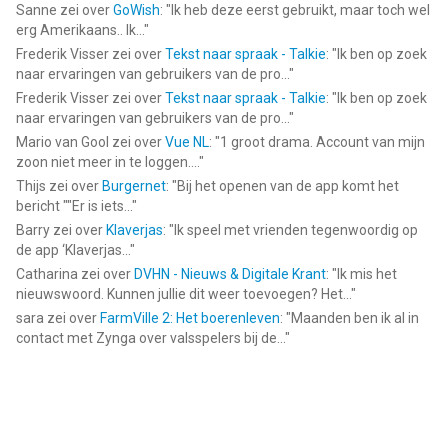
Sanne
zei over
GoWish
: "
Ik heb deze eerst gebruikt, maar toch wel
erg Amerikaans.. Ik...
"
Frederik Visser
zei over
Tekst naar spraak - Talkie
: "
Ik ben op zoek
naar ervaringen van gebruikers van de pro...
"
Frederik Visser
zei over
Tekst naar spraak - Talkie
: "
Ik ben op zoek
naar ervaringen van gebruikers van de pro...
"
Mario van Gool
zei over
Vue NL
: "
1 groot drama. Account van mijn
zoon niet meer in te loggen....
"
Thijs
zei over
Burgernet
: "
Bij het openen van de app komt het
bericht ""Er is iets...
"
Barry
zei over
Klaverjas
: "
Ik speel met vrienden tegenwoordig op
de app ‘Klaverjas...
"
Catharina
zei over
DVHN - Nieuws & Digitale Krant
: "
Ik mis het
nieuwswoord. Kunnen jullie dit weer toevoegen? Het...
"
sara
zei over
FarmVille 2: Het boerenleven
: "
Maanden ben ik al in
contact met Zynga over valsspelers bij de...
"