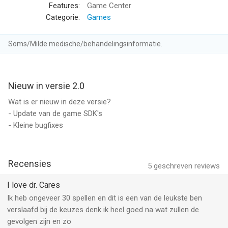
babydolfijnen!
Features:
Game Center
- Ontwikkel professionele vaardigheden als dierenarts door
Categorie:
Games
spannende minispellen te spelen
- Behandel dieren in nood in 60 waanzinnige levels en nog eens
Soms/Milde medische/behandelingsinformatie.
30 uitdagingslevels
- Word marien bioloog op 6 verbazingwekkende locaties!
- Genees schattige pony’s bij het weeshuis
Nieuw in versie 2.0
- Adopteer en verzorg dieren en ervaar hun liefde
- Verdien diamanten om meer spullen te kopen voor je dieren
Wat is er nieuw in deze versie?
- Ontdek wat er aan de hand is in Snuggford en red het
- Update van de game SDK's
ecosysteem
- Kleine bugfixes
Je kunt je vrienden kiezen, maar niet je familie! Dr. Cares -
Family Practice draait om families. Iedereen lijkt problemen
Recensies
5
geschreven reviews
thuis te hebben en alleen jij kunt ze helpen.
I love dr. Cares
NIEUW! Vind jouw perfecte manier van spelen met de
Ik heb ongeveer 30 spellen en dit is een van de leukste ben
gamehouse+ app! Geniet van 100+ games gratis met
verslaafd bij de keuzes denk ik heel goed na wat zullen de
advertenties als GH+ Free lid of upgrade naar GH+ VIP voor
gevolgen zijn en zo