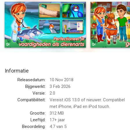
Amy’s moeder is weer in de stad en Amy moet kiezen tussen
Jack en de kliniek, en haar moeder.
Laat zien wat voor goede dierenarts je bent in dit lonende
tijdmanagement-avontuur: Dr. Cares - Family Practice! Niet
alleen puppy’s en kittens hebben je hulp nodig, maar ook pony’s
en zelfs dolfijnen en talloze andere wilde dieren in en rondom
Snuggford.
Informatie
Amy en Jack beginnen te wennen aan hun leven in Snuggford
en beheren samen de dierenkliniek met de hulp van Lisa en
Releasedatum:
10 Nov 2018
Crystal. Maar alles staat op zijn kop wanneer Alice, Amy’s
Bijgewerkt:
3 Feb 2026
vervreemde moeder, plotseling op de stoep staat! En jij bepaalt
Versie:
2.0
hoe dit verhaal zal aflopen...
Compatibiliteit:
Vereist iOS 13.0 of nieuwer. Compatibel
met iPhone, iPad en iPod touch.
- JIJ bepaalt hoe het verhaal afloopt, met belangrijke keuzes
Grootte:
312 MB
die het einde beïnvloeden!
Leeftijd:
17+ jaar
- Red pony’s en dolfijnen en help bij de geboorte van snoezige
Beoordeling:
4.7
van 5