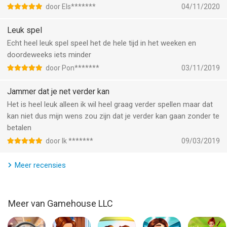
advertentievrij spelen, offline toegang, exclusieve in-game
door Els*******
04/11/2020
voordelen en meer. gamehouse+ is niet zomaar een gaming
app—het is jouw speelbestemming voor elke stemming en elk
Leuk spel
'me-time' moment. Abonneer je vandaag nog!
Echt heel leuk spel speel het de hele tijd in het weeken en
doordeweeks iets minder
Meer over GH+ Free Abonnementen:
door Pon*******
03/11/2019
- Abonneer je om deze game en andere games gratis met
advertenties te spelen
Jammer dat je net verder kan
- Geniet van geen in-app aankopen in talloze games
Het is heel leuk alleen ik wil heel graag verder spellen maar dat
- Speel geselecteerde Instant Play Games direct in de app
kan niet dus mijn wens zou zijn dat je verder kan gaan zonder te
- Geen abonnementsbetaling vereist—meld je gewoon aan en
betalen
begin met spelen!
door Ik *******
09/03/2019
Meer over GH+ VIP Abonnementen:
- Abonneer je om advertentievrije toegang tot deze en alle
Meer recensies
andere gamehouse+ games te ontgrendelen
- gamehouse+ biedt de keuze uit twee abonnementen:
maandelijks en jaarlijks
Meer van Gamehouse LLC
- Maandelijkse abonnementen worden belast met
$9,99/maand*