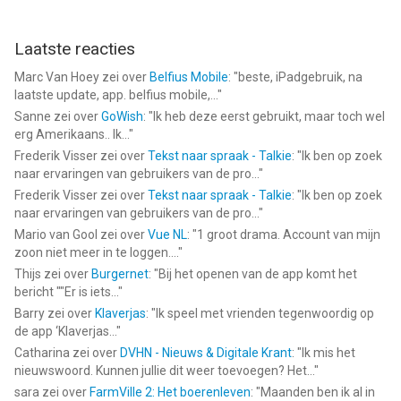
Laatste reacties
Marc Van Hoey
zei over
Belfius Mobile
: "
beste, iPadgebruik, na
laatste update, app. belfius mobile,...
"
Sanne
zei over
GoWish
: "
Ik heb deze eerst gebruikt, maar toch wel
erg Amerikaans.. Ik...
"
Frederik Visser
zei over
Tekst naar spraak - Talkie
: "
Ik ben op zoek
naar ervaringen van gebruikers van de pro...
"
Frederik Visser
zei over
Tekst naar spraak - Talkie
: "
Ik ben op zoek
naar ervaringen van gebruikers van de pro...
"
Mario van Gool
zei over
Vue NL
: "
1 groot drama. Account van mijn
zoon niet meer in te loggen....
"
Thijs
zei over
Burgernet
: "
Bij het openen van de app komt het
bericht ""Er is iets...
"
Barry
zei over
Klaverjas
: "
Ik speel met vrienden tegenwoordig op
de app ‘Klaverjas...
"
Catharina
zei over
DVHN - Nieuws & Digitale Krant
: "
Ik mis het
nieuwswoord. Kunnen jullie dit weer toevoegen? Het...
"
sara
zei over
FarmVille 2: Het boerenleven
: "
Maanden ben ik al in