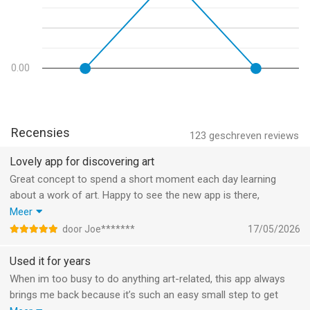
Gebruikers houden echt van DailyArt. In de App Store en
internationale media wordt de app aangeprezen. Echte
kunstliefhebbers kunnen niet zonder DailyArt!
-----------------------------------
0.00
Als je verzot bent op DailyArt, ga dan over op DailyArt Premium!
Lees over kunstgeschiedenis zonder advertenties en met
volledige toegang tot alle inhoud van de app.
Recensies
123
geschreven reviews
U kunt ons privacybeleid hier vinden:
http://getdailyart.com/privacypolicy &
Lovely app for discovering art
https://www.getdailyart.com/terms
Great concept to spend a short moment each day learning
about a work of art. Happy to see the new app is there,
--
restoring my premium was easy and the process very clear.
Meer
Room for improvement: iPad app doesn’t support landscape
door Joe*******
17/05/2026
DailyArt van Zuzanna Stanska is een app voor iPhone, iPad en
mode (yet?), something I do deem necessary.
iPod touch met iOS versie 15.5 of hoger, geschikt bevonden
Used it for years
voor gebruikers met leeftijden vanaf
12 jaar
.
When im too busy to do anything art-related, this app always
brings me back because it’s such an easy small step to get
Informatie voor DailyArtis het laatst vergeleken op 7 Aug om