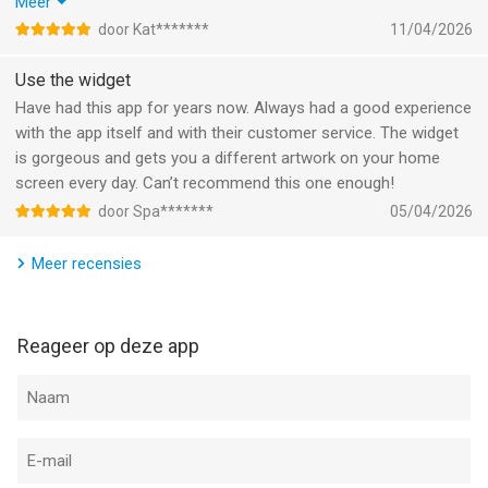
back into a habit when you’re busy af. I really love that it exists
Meer
11:21.
and that it doesn’t overwhelm you with 100 other extras in-app
door Kat*******
11/04/2026
like others, but keeps things simple and straightforward
Use the widget
Have had this app for years now. Always had a good experience
with the app itself and with their customer service. The widget
is gorgeous and gets you a different artwork on your home
screen every day. Can’t recommend this one enough!
door Spa*******
05/04/2026
Meer recensies
Reageer op deze app