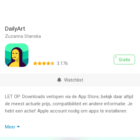
DailyArt
Zuzanna Stanska
Gratis
3.176
Watchlist
LET OP: Downloads verlopen via de App Store, bekijk daar altijd
de meest actuele prijs, compatibiliteit en andere informatie. Je
hebt een actief Apple account nodig om apps te installeren.
DailyArt is de allerbeste app om meer te weten te komen over
Meer
kunstgeschiedenis. Elke dag kunt je je laten inspireren door
prachtige klassieke, moderne en hedendaagse artistieke