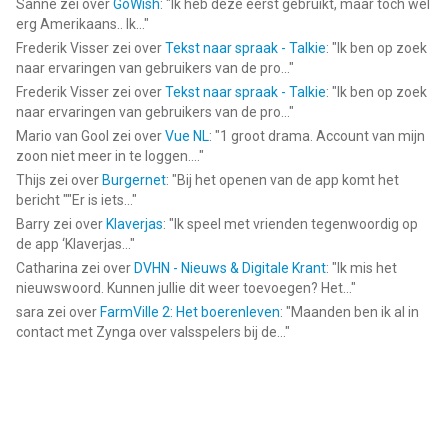
Sanne
zei over
GoWish
: "
Ik heb deze eerst gebruikt, maar toch wel
erg Amerikaans.. Ik...
"
Frederik Visser
zei over
Tekst naar spraak - Talkie
: "
Ik ben op zoek
naar ervaringen van gebruikers van de pro...
"
Frederik Visser
zei over
Tekst naar spraak - Talkie
: "
Ik ben op zoek
naar ervaringen van gebruikers van de pro...
"
Mario van Gool
zei over
Vue NL
: "
1 groot drama. Account van mijn
zoon niet meer in te loggen....
"
Thijs
zei over
Burgernet
: "
Bij het openen van de app komt het
bericht ""Er is iets...
"
Barry
zei over
Klaverjas
: "
Ik speel met vrienden tegenwoordig op
de app ‘Klaverjas...
"
Catharina
zei over
DVHN - Nieuws & Digitale Krant
: "
Ik mis het
nieuwswoord. Kunnen jullie dit weer toevoegen? Het...
"
sara
zei over
FarmVille 2: Het boerenleven
: "
Maanden ben ik al in
contact met Zynga over valsspelers bij de...
"