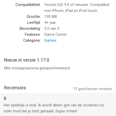
Gebruik raketten, magneten, touwen, zuignappen en geheime
Compatibiliteit:
Vereist iOS 9.0 of nieuwer. Compatibel
hulpmiddelen om elke uitdaging te klaren.
met iPhone, iPad en iPod touch.
Grootte:
130 MB
STERREN EN GEHEIMEN
Leeftijd:
4+ jaar
Beoordeling:
3.5
van 5
Verzamel glinsterende sterren, ontdek verborgen schatten en
Features:
Game Center
speel bonuslevels vrij.
Categorie:
Games
CHARMANTE ANIMATIES
Nieuw in versie 1.17.0
Tussenscènes en speelse animaties brengen het laboratorium
Met snoepjesaroma geëxperimenteerd.
van de Professor — en Om Nom — tot leven.
LOGICA EN PLEZIER VOOR IEDEREEN
Recensies
13
geschreven reviews
Singleplayerplezier voor kinderen, gezinnen en spelers van alle
leeftijden. Makkelijk om te beginnen, lastig om te beheersen.
B
Het spelletje is leuk. Ik wordt alleen gek van de reclames na
SPEEL OVERAL, OOK OFFLINE
ieder level dat je hebt gehaald. Super irritant.