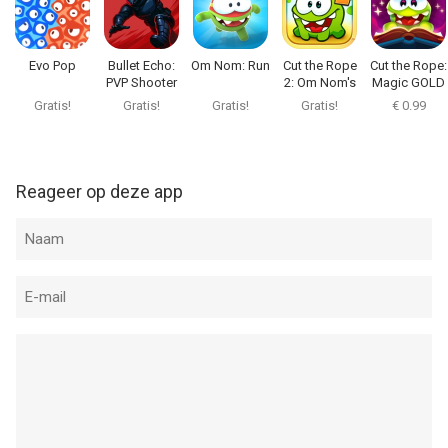
Informatie voor Cut the Rope: Experimentsis het laatst
vergeleken op 7 Aug om 13:37.
Evo Pop
Bullet Echo:
Om Nom: Run
Cut the Rope
Cut the Rope:
PVP Shooter
2: Om Nom's
Magic GOLD
Quest
Gratis!
Gratis!
Gratis!
Gratis!
€ 0.99
Reageer op deze app