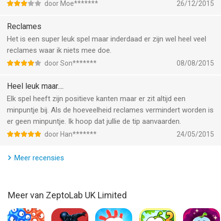
door Moe*******
26/12/2015
Geen internet? Geen probleem! Experimenteer met zoete
puzzels wanneer en waar je maar wilt.
Reclames
Het is een super leuk spel maar inderdaad er zijn wel heel veel
Denk slim, experimenteer onbevreesd en zorg dat Om Nom
reclames waar ik niets mee doe.
nooit zonder snoep zit — speel nu en beleef het zoetste
door Son*******
08/08/2015
wetenschappelijke avontuur!
Heel leuk maar....
Cut the Rope: Experiments is gratis te downloaden en te
Elk spel heeft zijn positieve kanten maar er zit altijd een
spelen, maar sommige items in de game kunnen met echt geld
minpuntje bij. Als de hoeveelheid reclames vermindert worden is
worden gekocht, inclusief willekeurige items. Meer informatie
er geen minpuntje. Ik hoop dat jullie de tip aanvaarden.
vind je in de Gebruiksvoorwaarden
door Han*******
24/05/2015
https://www.zeptolab.com/terms en het Privacybeleid
https://www.zeptolab.com/privacy
Meer recensies
--
Cut the Rope: Experiments van ZeptoLab UK Limited is een app
Meer van ZeptoLab UK Limited
voor iPhone, iPad en iPod touch met iOS versie 9.0 of hoger,
geschikt bevonden voor gebruikers met leeftijden vanaf
4 jaar
.