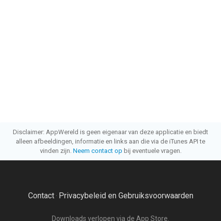
Disclaimer: AppWereld is geen eigenaar van deze applicatie en biedt
alleen afbeeldingen, informatie en links aan die via de iTunes API te
vinden zijn.
Neem contact op
bij eventuele vragen.
Contact
Privacybeleid en Gebruiksvoorwaarden
·
Downloads verlopen via de App Store.