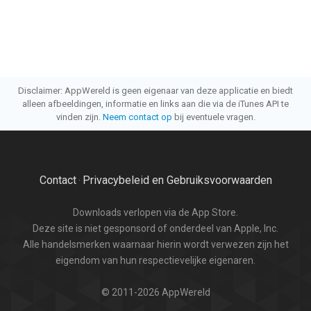
Disclaimer: AppWereld is geen eigenaar van deze applicatie en biedt
alleen afbeeldingen, informatie en links aan die via de iTunes API te
vinden zijn.
Neem contact op
bij eventuele vragen.
Contact
Privacybeleid en Gebruiksvoorwaarden
·
Downloads verlopen via de App Store.
Deze site is niet gesponsord of onderdeel van Apple, Inc.
Alle handelsmerken waarnaar hierin wordt verwezen zijn het
eigendom van hun respectievelijke eigenaren.
© 2011-2026 AppWereld