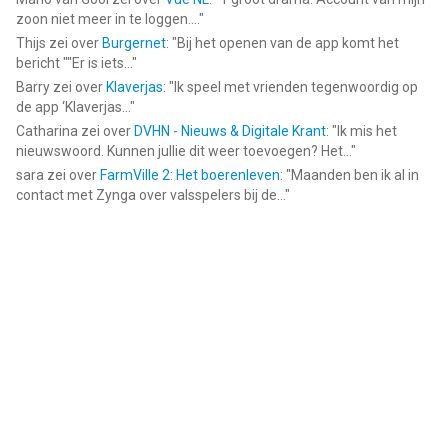
zoon niet meer in te loggen....
"
Thijs
zei over
Burgernet
: "
Bij het openen van de app komt het
bericht ""Er is iets...
"
Barry
zei over
Klaverjas
: "
Ik speel met vrienden tegenwoordig op
de app ‘Klaverjas...
"
Catharina
zei over
DVHN - Nieuws & Digitale Krant
: "
Ik mis het
nieuwswoord. Kunnen jullie dit weer toevoegen? Het...
"
sara
zei over
FarmVille 2: Het boerenleven
: "
Maanden ben ik al in
contact met Zynga over valsspelers bij de...
"