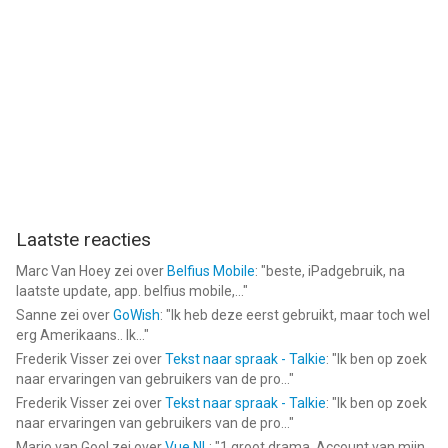
geschikt bevonden voor gebruikers met leeftijden vanaf
4 jaar
.
Informatie voor Currency+ (Currency Converter)is het laatst
vergeleken op 7 Aug om 10:26.
Laatste reacties
Marc Van Hoey
zei over
Belfius Mobile
: "
beste, iPadgebruik, na
laatste update, app. belfius mobile,...
"
Sanne
zei over
GoWish
: "
Ik heb deze eerst gebruikt, maar toch wel
erg Amerikaans.. Ik...
"
Frederik Visser
zei over
Tekst naar spraak - Talkie
: "
Ik ben op zoek
naar ervaringen van gebruikers van de pro...
"
Frederik Visser
zei over
Tekst naar spraak - Talkie
: "
Ik ben op zoek
naar ervaringen van gebruikers van de pro...
"
Mario van Gool
zei over
Vue NL
: "
1 groot drama. Account van mijn