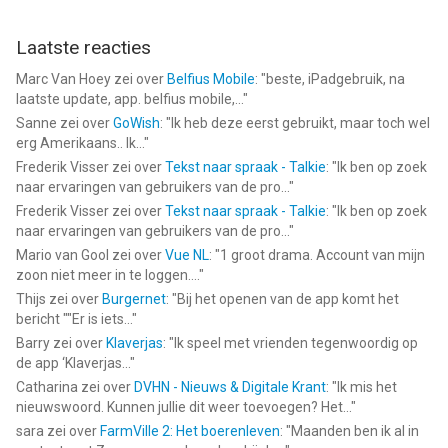
Laatste reacties
Marc Van Hoey
zei over
Belfius Mobile
: "
beste, iPadgebruik, na
laatste update, app. belfius mobile,...
"
Sanne
zei over
GoWish
: "
Ik heb deze eerst gebruikt, maar toch wel
erg Amerikaans.. Ik...
"
Frederik Visser
zei over
Tekst naar spraak - Talkie
: "
Ik ben op zoek
naar ervaringen van gebruikers van de pro...
"
Frederik Visser
zei over
Tekst naar spraak - Talkie
: "
Ik ben op zoek
naar ervaringen van gebruikers van de pro...
"
Mario van Gool
zei over
Vue NL
: "
1 groot drama. Account van mijn
zoon niet meer in te loggen....
"
Thijs
zei over
Burgernet
: "
Bij het openen van de app komt het
bericht ""Er is iets...
"
Barry
zei over
Klaverjas
: "
Ik speel met vrienden tegenwoordig op
de app ‘Klaverjas...
"
Catharina
zei over
DVHN - Nieuws & Digitale Krant
: "
Ik mis het
nieuwswoord. Kunnen jullie dit weer toevoegen? Het...
"
sara
zei over
FarmVille 2: Het boerenleven
: "
Maanden ben ik al in