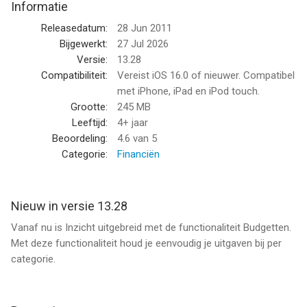
Informatie
• direct de juiste medewerker bij de klantenservice spreken
Releasedatum:
28 Jun 2011
• uw gegevens en instellingen wijzigen
Bijgewerkt:
27 Jul 2026
Versie:
13.28
• uw betaalpas blokkeren, deblokkeren of vervangen
Compatibiliteit:
Vereist iOS 16.0 of nieuwer. Compatibel
met iPhone, iPad en iPod touch.
• bankpassen beheren
Grootte:
245 MB
Leeftijd:
4+ jaar
• een Tikkie sturen
Beoordeling:
4.6
van 5
Categorie:
Financiën
Natuurlijk kunt u ook:
• bankieren in de app en betalen met iDEAL
Nieuw in versie 13.28
Vanaf nu is Inzicht uitgebreid met de functionaliteit Budgetten.
• uw bij- en afschrijvingen, saldo en bankrekeningen bekijken
Met deze functionaliteit houd je eenvoudig je uitgaven bij per
categorie.
• geld overboeken en betaalopdrachten inplannen
• notificaties ontvangen bij een bijschrijving, afschrijving of