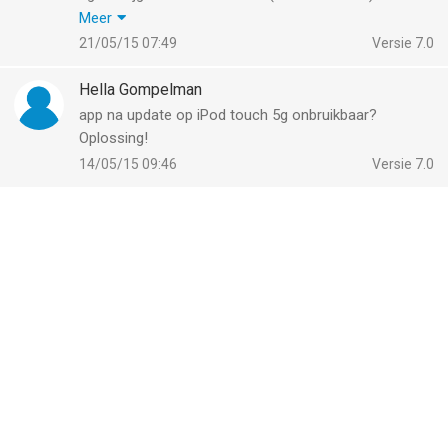
menu ontbreekt.
Meer
Heb al paar keer opnieuw geïnstalleerd, maar
21/05/15 07:49
Versie 7.0
probleem blijft........erg jammer !
Wie heeft een oplossing?
Hella Gompelman
app na update op iPod touch 5g onbruikbaar?
Oplossing!
14/05/15 09:46
Versie 7.0