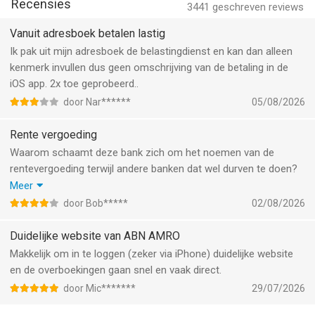
incasso
Recensies
3441
geschreven reviews
• beleggen, sparen, hypotheek en verzekeringen inzien en
Vanuit adresboek betalen lastig
afsluiten
Ik pak uit mijn adresboek de belastingdienst en kan dan alleen
kenmerk invullen dus geen omschrijving van de betaling in de
De eerste keer bankieren met de ABN AMRO app:
iOS app. 2x toe geprobeerd..
door Nar******
05/08/2026
Als u al een persoonlijke of zakelijke betaalrekening bij ABN
AMRO heeft, kunt u de app meteen gebruiken.
Rente vergoeding
Waarom schaamt deze bank zich om het noemen van de
Veilig bankieren:
rentevergoeding terwijl andere banken dat wel durven te doen?
De bank durft dat niet omdat de NIBC, dat gewoon onderdeel is
Meer
In de app kunt u inloggen en opdrachten bevestigen met uw
van ABN AMRO meer rente betaald! Dus is mijn advies ook daar
door Bob*****
02/08/2026
zelfgekozen 5-cijferige identificatiecode. Meestal kan dit ook
een spaarrekening te open die veel meer rente vergoed. Maar
met uw vingerafdruk of Face ID. Houd uw identificatiecode
neen, nog beter is een spaarrekening te openen bij de
Duidelijke website van ABN AMRO
geheim, net als uw pincode. Deze zijn alleen voor uzelf.
Ayvensbank! Dat zal ze pas echt wakker schudden.
Makkelijk om in te loggen (zeker via iPhone) duidelijke website
Registreer alleen uw eigen vingerafdruk of gezicht op uw
Het is een Nederlandse bank met Nederlandse Bank Garantie!
en de overboekingen gaan snel en vaak direct.
toestel. Lees meer over veilig bankieren op abnamro.nl.
Dit review is afkomstig van een al jarenlange klant van ABN
door Mic*******
29/07/2026
AMRO.
--