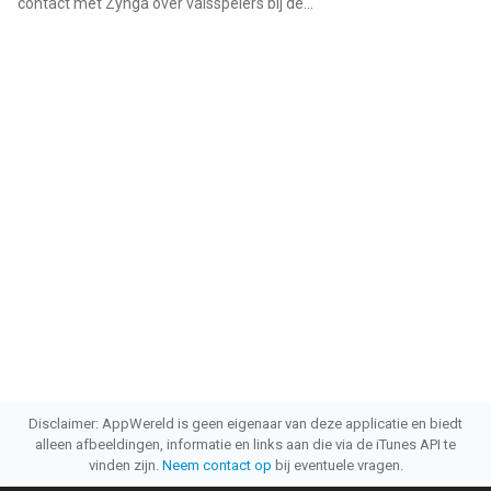
contact met Zynga over valsspelers bij de...
"
Disclaimer: AppWereld is geen eigenaar van deze applicatie en biedt
alleen afbeeldingen, informatie en links aan die via de iTunes API te
vinden zijn.
Neem contact op
bij eventuele vragen.