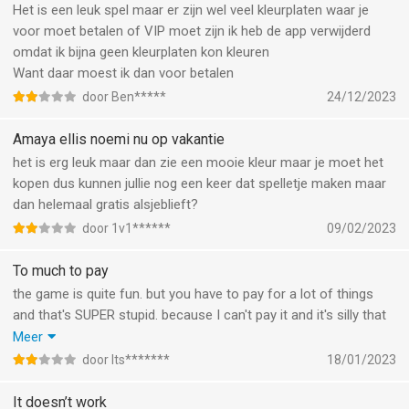
Het is een leuk spel maar er zijn wel veel kleurplaten waar je
voor moet betalen of VIP moet zijn ik heb de app verwijderd
omdat ik bijna geen kleurplaten kon kleuren
Want daar moest ik dan voor betalen
door Ben*****
24/12/2023
Amaya ellis noemi nu op vakantie
het is erg leuk maar dan zie een mooie kleur maar je moet het
kopen dus kunnen jullie nog een keer dat spelletje maken maar
dan helemaal gratis alsjeblieft?
door 1v1******
09/02/2023
To much to pay
the game is quite fun. but you have to pay for a lot of things
and that's SUPER stupid. because I can't pay it and it's silly that
you have to pay if you want to use a brush. otherwise a great
Meer
app. but want/can make it free? because it makes no sense
door Its*******
18/01/2023
that you have to pay if you want to use a brush or something.
because you already have to pay so much: for brushes,
It doesn’t work