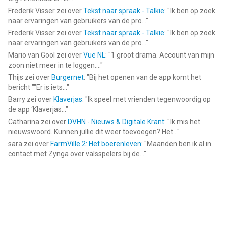
Frederik Visser
zei over
Tekst naar spraak - Talkie
: "
Ik ben op zoek
naar ervaringen van gebruikers van de pro...
"
Frederik Visser
zei over
Tekst naar spraak - Talkie
: "
Ik ben op zoek
naar ervaringen van gebruikers van de pro...
"
Mario van Gool
zei over
Vue NL
: "
1 groot drama. Account van mijn
zoon niet meer in te loggen....
"
Thijs
zei over
Burgernet
: "
Bij het openen van de app komt het
bericht ""Er is iets...
"
Barry
zei over
Klaverjas
: "
Ik speel met vrienden tegenwoordig op
de app ‘Klaverjas...
"
Catharina
zei over
DVHN - Nieuws & Digitale Krant
: "
Ik mis het
nieuwswoord. Kunnen jullie dit weer toevoegen? Het...
"
sara
zei over
FarmVille 2: Het boerenleven
: "
Maanden ben ik al in
contact met Zynga over valsspelers bij de...
"