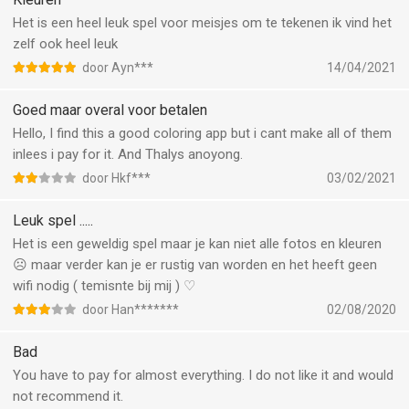
Het is een heel leuk spel voor meisjes om te tekenen ik vind het
zelf ook heel leuk
door Ayn***
14/04/2021
Goed maar overal voor betalen
Hello, I find this a good coloring app but i cant make all of them
inlees i pay for it. And Thalys anoyong.
door Hkf***
03/02/2021
Leuk spel .....
Het is een geweldig spel maar je kan niet alle fotos en kleuren
☹︎ maar verder kan je er rustig van worden en het heeft geen
wifi nodig ( temisnte bij mij ) ♡︎
door Han*******
02/08/2020
Bad
You have to pay for almost everything. I do not like it and would
not recommend it.