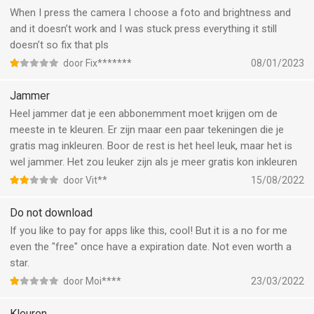
coloring plates ect, I want to remove it a bit now because you
When I press the camera I choose a foto and brightness and
just can't color normally anymore sort of.
and it doesn’t work and I was stuck press everything it still
doesn’t so fix that pls
door Fix*******
08/01/2023
Jammer
Heel jammer dat je een abbonemment moet krijgen om de
meeste in te kleuren. Er zijn maar een paar tekeningen die je
gratis mag inkleuren. Boor de rest is het heel leuk, maar het is
wel jammer. Het zou leuker zijn als je meer gratis kon inkleuren
door Vit**
15/08/2022
Do not download
If you like to pay for apps like this, cool! But it is a no for me
even the "free" once have a expiration date. Not even worth a
star.
door Moi****
23/03/2022
Kleuren