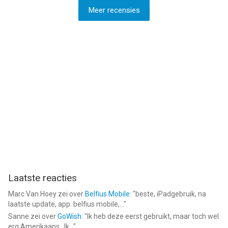
Meer recensies
Laatste reacties
Marc Van Hoey
zei over
Belfius Mobile
: "
beste, iPadgebruik, na
laatste update, app. belfius mobile,...
"
Sanne
zei over
GoWish
: "
Ik heb deze eerst gebruikt, maar toch wel
erg Amerikaans.. Ik...
"