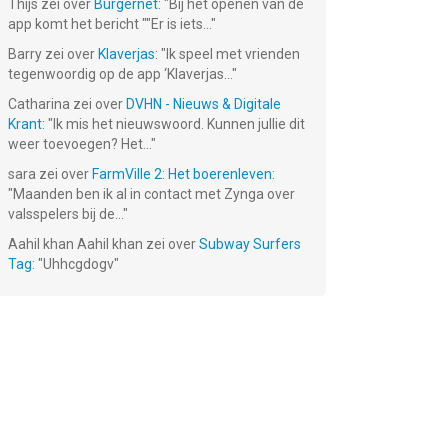
Thijs
zei over
Burgernet
: "
Bij het openen van de
app komt het bericht ""Er is iets...
"
Barry
zei over
Klaverjas
: "
Ik speel met vrienden
tegenwoordig op de app ‘Klaverjas...
"
Catharina
zei over
DVHN - Nieuws & Digitale
Krant
: "
Ik mis het nieuwswoord. Kunnen jullie dit
weer toevoegen? Het...
"
sara
zei over
FarmVille 2: Het boerenleven
:
"
Maanden ben ik al in contact met Zynga over
valsspelers bij de...
"
Aahil khan Aahil khan
zei over
Subway Surfers
Tag
: "
Uhhcgdogv
"