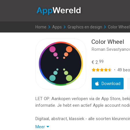
AppWereld
Home
>
Apps
>
Graphics en design
>
Color Wheel
Color Wheel
Roman Sevastyano
99
€ 2.
·
49
beo
Download
LET OP: Aankopen verlopen via de App Store, bekijk
informatie. Je hebt een actief Apple account nodi
Digitaal, abstract, klassiek - alle soorten kleurenci
Meer