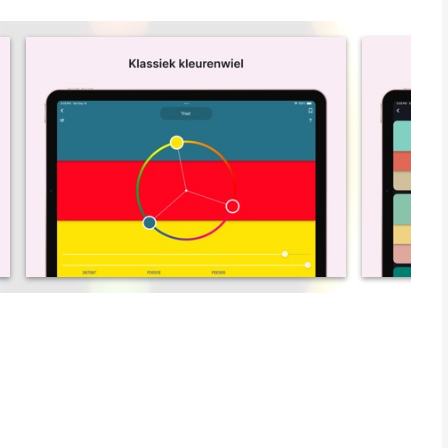
:
 voor grafisch ontwerpers.
 versie van de kleurencirkel.
eurkeuze voor abstracte schilderkunst.
n van proporties.
an kleur via de camera.
ng.
tten voor digitaal ontwerp en abstracte kunst.
n op basis van seizoen en stemming.
ilder.
op de juiste balans van toonwaarden.
schillende soorten licht op kleuren toont.
voor beginners door afbeeldingen op te splitsen in duidelijke
rekenen van de contrastverhouding tussen twee kleuren om
rote kleurgroepen.
let harmoniseert door een gemeenschappelijke toon als visuele