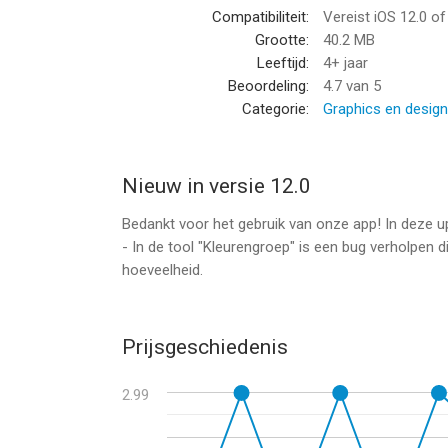
Compatibiliteit:
Vereist iOS 12.0 o
--
Grootte:
40.2 MB
Leeftijd:
4+ jaar
Color Wheel van Roman Sevastyanov is een app vo
Beoordeling:
4.7
van 5
geschikt bevonden voor gebruikers met leeftijde
Categorie:
Graphics en design
Informatie voor Color Wheelis het laatst vergele
Nieuw in versie 12.0
Bedankt voor het gebruik van onze app! In deze u
- In de tool "Kleurengroep" is een bug verholpen di
hoeveelheid.
Prijsgeschiedenis
2.99