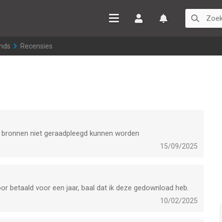
Inloggen
Watchlist
nds
>
Recensies
e bronnen niet geraadpleegd kunnen worden
15/09/2025
voor betaald voor een jaar, baal dat ik deze gedownload heb.
10/02/2025