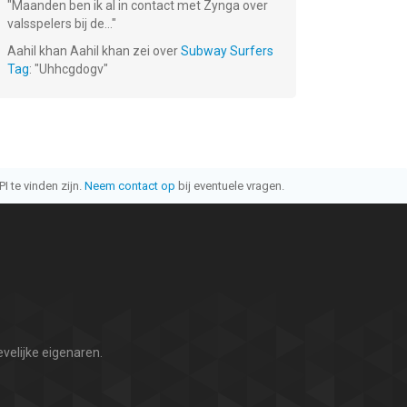
"
Maanden ben ik al in contact met Zynga over
valsspelers bij de...
"
Aahil khan Aahil khan
zei over
Subway Surfers
Tag
: "
Uhhcgdogv
"
I te vinden zijn.
Neem contact op
bij eventuele vragen.
velijke eigenaren.