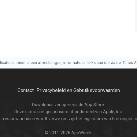
atie en biedt alleen afbeeldingen, informatie en links aan die via de iTunes AP
Contact
Privacybeleid en Gebruiksvoorwaarden
·
Downloads verlopen via de App Store.
Deze site is niet gesponsord of onderdeel van Apple, Inc.
n waarnaar hierin wordt verwezen zijn het eigendom van hun respectie
© 2011-2026 AppWereld