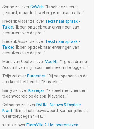
Sanne
zei over
GoWish
: "
Ik heb deze eerst
gebruikt, maar toch wel erg Amerikaans.. Ik...
"
Frederik Visser
zei over
Tekst naar spraak -
Talkie
: "
Ik ben op zoek naar ervaringen van
gebruikers van de pro...
"
Frederik Visser
zei over
Tekst naar spraak -
Talkie
: "
Ik ben op zoek naar ervaringen van
gebruikers van de pro...
"
Mario van Gool
zei over
Vue NL
: "
1 groot drama.
Account van mijn zoon niet meer in te loggen....
"
Thijs
zei over
Burgernet
: "
Bij het openen van de
app komt het bericht ""Er is iets...
"
Barry
zei over
Klaverjas
: "
Ik speel met vrienden
tegenwoordig op de app ‘Klaverjas...
"
Catharina
zei over
DVHN - Nieuws & Digitale
Krant
: "
Ik mis het nieuwswoord. Kunnen jullie dit
weer toevoegen? Het...
"
sara
zei over
FarmVille 2: Het boerenleven
: