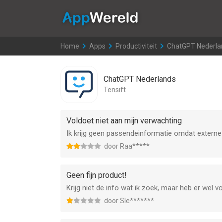
AppWereld
Home
>
Apps
>
Productiviteit
>
ChatGPT Nederla
ChatGPT Nederlands
Tensift
Voldoet niet aan mijn verwachting
Ik krijg geen passendeinformatie omdat extern
door Raa*****
Geen fijn product!
Krijg niet de info wat ik zoek, maar heb er wel 
door Sle*******