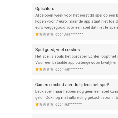
vaak meerdere keren achter elkaar;
Oplichters
- je gooit veel vaker 8 dan 6. En er wordt wel he
Afgelopen week voor het eerst dit spel op een b
Hopelijk kunnen jullie deze dingen oplossen.
kopen voor 7 euro, maar de app staat niet toe d
euro weggegooid voor een spel dat niet te spelen
door Daa*******
Spel goed, veel crashes
Het spel is zoals het bordspel. Echter loopt het 
Voor een betaalde app buitengewoon kwalijk en 
door Hah*******
Games crashed steeds tijdens het spel!
Leuk spel, maar hebben nog geen een spel kunn
geld ! Ook nog met uitbreiding gekocht voor in to
door Hul*******