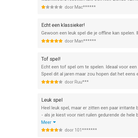
door Mac******
Echt een klassieker!
Gewoon een leuk spel die je offline kan spelen. I
door Man******
Tof spel!
Echt een tof spel om te spelen. Ideaal voor een 
Speel dit al jaren maar zou hopen dat het eens 
door Ruu***
Leuk spel
Heel leuk spel, maar er zitten een paar irritante 
- als je kiest voor niet ruilen gedurende de hele 
- als je bij de variant met de woestijn, je eige
Meer
niet meer en heb je er opeens minder;
door 101*******
- soms stopt het spel er opeens mee, maar kun 