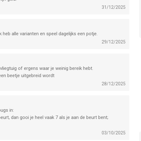
31/12/2025
k heb alle varianten en speel dagelijks een potje.
29/12/2025
vliegtuig of ergens waar je weinig bereik hebt.
een beetje uitgebreid wordt
28/12/2025
bugs in:
beurt, dan gooi je heel vaak 7 als je aan de beurt bent;
n route raakt met een nieuwe weg, dan klopt het aantal wegen
03/10/2025
je wel weer verder waar je was gebleven, dit gebeurt dan