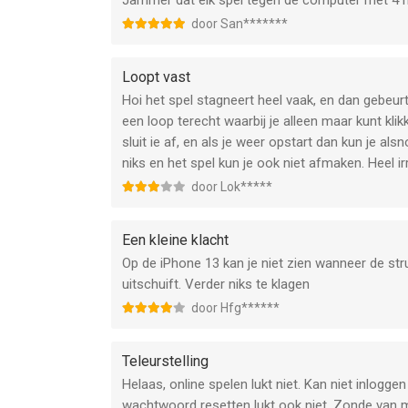
Jammer dat elk spel tegen de computer met 4
door San*******
Loopt vast
Hoi het spel stagneert heel vaak, en dan gebeur
een loop terecht waarbij je alleen maar kunt klikk
sluit ie af, en als je weer opstart dan kun je al
niks en het spel kun je ook niet afmaken. Heel irr
door Lok*****
Een kleine klacht
Op de iPhone 13 kan je niet zien wanneer de strui
uitschuift. Verder niks te klagen
door Hfg******
Teleurstelling
Helaas, online spelen lukt niet. Kan niet inlog
wachtwoord resetten lukt ook niet. Zonde van mi