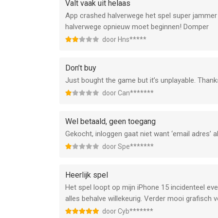
Valt vaak uit helaas
App crashed halverwege het spel super jammer 
halverwege opnieuw moet beginnen! Domper
door Hns*****
Don’t buy
Just bought the game but it’s unplayable. Than
door Can*******
Wel betaald, geen toegang
Gekocht, inloggen gaat niet want ‘email adres’ a
door Spe*******
Heerlijk spel
Het spel loopt op mijn iPhone 15 incidenteel eve
alles behalve willekeurig. Verder mooi grafisch
door Cyb*******