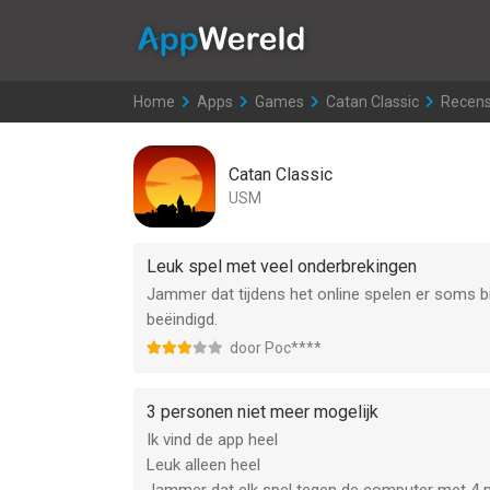
AppWereld
Home
>
Apps
>
Games
>
Catan Classic
>
Recens
Catan Classic
USM
Leuk spel met veel onderbrekingen
Jammer dat tijdens het online spelen er soms bi
beëindigd.
door Poc****
3 personen niet meer mogelijk
Ik vind de app heel
Leuk alleen heel