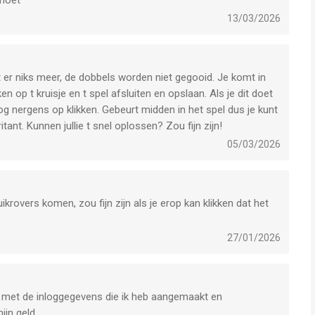
 moet
13/03/2026
t er niks meer, de dobbels worden niet gegooid. Je komt in
en op t kruisje en t spel afsluiten en opslaan. Als je dit doet
snog nergens op klikken. Gebeurt midden in het spel dus je kunt
itant. Kunnen jullie t snel oplossen? Zou fijn zijn!
05/03/2026
krovers komen, zou fijn zijn als je erop kan klikken dat het
27/01/2026
gen met de inloggegevens die ik heb aangemaakt en
jn geld.