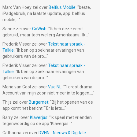
Marc Van Hoey
zei over
Belfius Mobile
: "
beste,
iPadgebruik, na laatste update, app. belfius
mobile,...
"
Sanne
zei over
GoWish
: "
Ik heb deze eerst
gebruikt, maar toch wel erg Amerikaans.. Ik...
"
Frederik Visser
zei over
Tekst naar spraak -
Talkie
: "
Ik ben op zoek naar ervaringen van
gebruikers van de pro...
"
Frederik Visser
zei over
Tekst naar spraak -
Talkie
: "
Ik ben op zoek naar ervaringen van
gebruikers van de pro...
"
Mario van Gool
zei over
Vue NL
: "
1 groot drama.
Account van mijn zoon niet meer in te loggen....
"
Thijs
zei over
Burgernet
: "
Bij het openen van de
app komt het bericht ""Er is iets...
"
Barry
zei over
Klaverjas
: "
Ik speel met vrienden
tegenwoordig op de app ‘Klaverjas...
"
Catharina
zei over
DVHN - Nieuws & Digitale