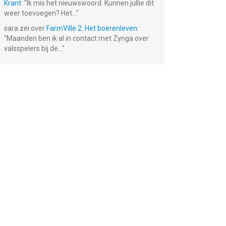
Krant
: "
Ik mis het nieuwswoord. Kunnen jullie dit
weer toevoegen? Het...
"
sara
zei over
FarmVille 2: Het boerenleven
:
"
Maanden ben ik al in contact met Zynga over
valsspelers bij de...
"