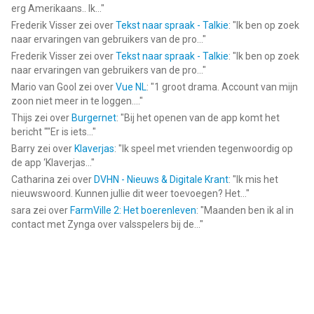
erg Amerikaans.. Ik...
"
Frederik Visser
zei over
Tekst naar spraak - Talkie
: "
Ik ben op zoek
naar ervaringen van gebruikers van de pro...
"
Frederik Visser
zei over
Tekst naar spraak - Talkie
: "
Ik ben op zoek
naar ervaringen van gebruikers van de pro...
"
Mario van Gool
zei over
Vue NL
: "
1 groot drama. Account van mijn
zoon niet meer in te loggen....
"
Thijs
zei over
Burgernet
: "
Bij het openen van de app komt het
bericht ""Er is iets...
"
Barry
zei over
Klaverjas
: "
Ik speel met vrienden tegenwoordig op
de app ‘Klaverjas...
"
Catharina
zei over
DVHN - Nieuws & Digitale Krant
: "
Ik mis het
nieuwswoord. Kunnen jullie dit weer toevoegen? Het...
"
sara
zei over
FarmVille 2: Het boerenleven
: "
Maanden ben ik al in
contact met Zynga over valsspelers bij de...
"