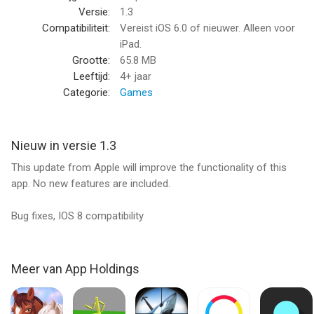
Versie:
1.3
Amazing Decorations like:
Compatibiliteit:
Vereist iOS 6.0 of nieuwer. Alleen voor
* Funny Faces!
iPad.
* Balloons!
Grootte:
65.8 MB
* Cute Worms!
Leeftijd:
4+ jaar
* Flowers!
Categorie:
Games
* 3D Glasses!
Download Candy Factory right now and start making all your
Nieuw in versie 1.3
friends jealous!
This update from Apple will improve the functionality of this
app. No new features are included.
--
Bug fixes, IOS 8 compatibility
Candy Factory Food Maker HD Free by Treat Making Center
Games van App Holdings is een iPad app met iOS versie 6.0 of
hoger, geschikt bevonden voor gebruikers met leeftijden vanaf
4 jaar
.
Meer van App Holdings
Informatie voor Candy Factory Food Maker HD Free by Treat
Making Center Gamesis het laatst vergeleken op 8 Aug om