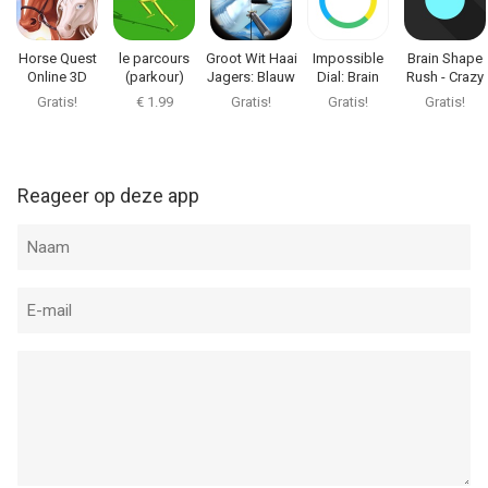
09:38.
Horse Quest
le parcours
Groot Wit Haai
Impossible
Brain Shape
Online 3D
(parkour)
Jagers: Blauw
Dial: Brain
Rush - Crazy
Simulator - My
Zee Speer
Reflex &
Geometry
Gratis!
€ 1.99
Gratis!
Gratis!
Gratis!
Multiplayer
Visvangst
Cognitive
Action
Pony
Avontuur FREE
Training
Adventure
Reageer op deze app