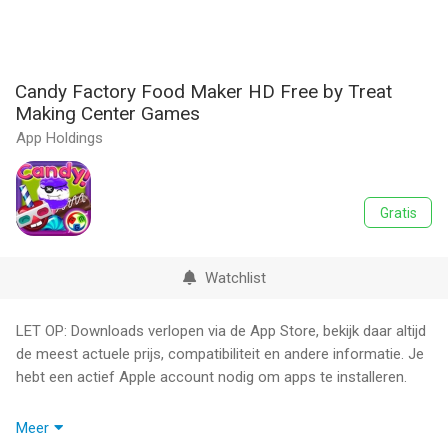
Candy Factory Food Maker HD Free by Treat
Making Center Games
App Holdings
Gratis
Watchlist
LET OP: Downloads verlopen via de App Store, bekijk daar altijd
de meest actuele prijs, compatibiliteit en andere informatie. Je
hebt een actief Apple account nodig om apps te installeren.
This Might Just Be The BEST Maker Game.....EVER!
Meer