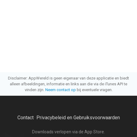
Disclaimer: AppWereld is geen eigenaar van deze applicatie en biedt
alleen afbeeldingen, informatie en links aan die via de iTunes API te
vinden zijn.
Neem contact op
bij eventuele vragen.
Contact
Privacybeleid en Gebruiksvoorwaarden
·
Downloads verlopen via de App Store.