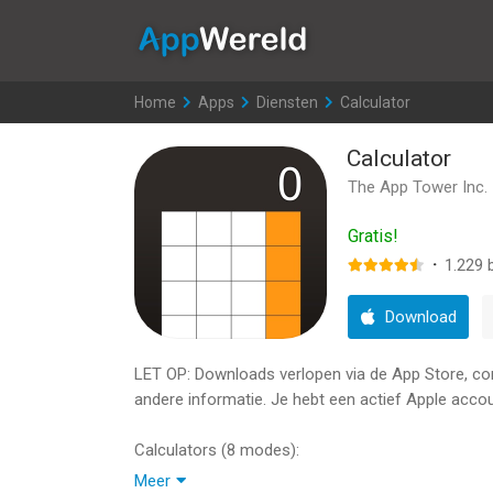
AppWereld
Home
>
Apps
>
Diensten
>
Calculator
Calculator
The App Tower Inc.
Gratis!
·
1.229
b
Download
LET OP: Downloads verlopen via de App Store, contr
andere informatie. Je hebt een actief Apple accou
Calculators (8 modes):
Meer