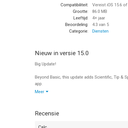
Compatibiliteit:
Vereist iOS 15.6 o
Grootte:
86.0 MB
Leeftijd:
4+ jaar
Beoordeling:
4.3
van 5
Categorie:
Diensten
Nieuw in versie 15.0
Big Update!
Beyond Basic, this update adds Scientific, Tip & Spl
app.
Redesigned various interfaces
Meer
Improved readability in many themes
There is now history button
Polish & fixes
Recensie
Calc