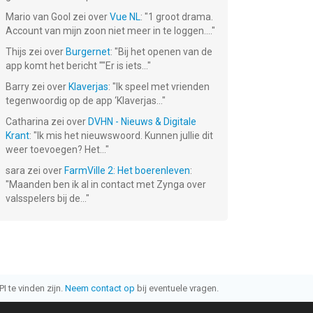
Mario van Gool
zei over
Vue NL
: "
1 groot drama.
Account van mijn zoon niet meer in te loggen....
"
Thijs
zei over
Burgernet
: "
Bij het openen van de
app komt het bericht ""Er is iets...
"
Barry
zei over
Klaverjas
: "
Ik speel met vrienden
tegenwoordig op de app ‘Klaverjas...
"
Catharina
zei over
DVHN - Nieuws & Digitale
Krant
: "
Ik mis het nieuwswoord. Kunnen jullie dit
weer toevoegen? Het...
"
sara
zei over
FarmVille 2: Het boerenleven
:
"
Maanden ben ik al in contact met Zynga over
valsspelers bij de...
"
I te vinden zijn.
Neem contact op
bij eventuele vragen.