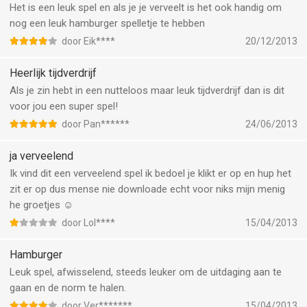
Het is een leuk spel en als je je verveelt is het ook handig om
nog een leuk hamburger spelletje te hebben
door Eik****
20/12/2013
Heerlijk tijdverdrijf
Als je zin hebt in een nutteloos maar leuk tijdverdrijf dan is dit
voor jou een super spel!
door Pan******
24/06/2013
ja verveelend
Ik vind dit een verveelend spel ik bedoel je klikt er op en hup het
zit er op dus mense nie downloade echt voor niks mijn menig
he groetjes ☺
door Lol****
15/04/2013
Hamburger
Leuk spel, afwisselend, steeds leuker om de uitdaging aan te
gaan en de norm te halen.
door Ver*******
15/04/2013