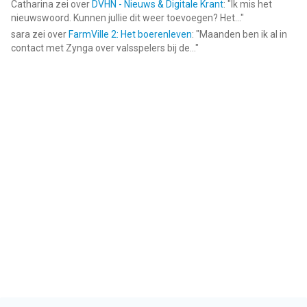
Catharina
zei over
DVHN - Nieuws & Digitale Krant
: "
Ik mis het
nieuwswoord. Kunnen jullie dit weer toevoegen? Het...
"
sara
zei over
FarmVille 2: Het boerenleven
: "
Maanden ben ik al in
contact met Zynga over valsspelers bij de...
"