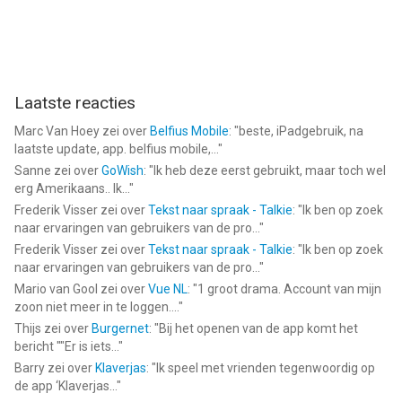
Laatste reacties
Marc Van Hoey
zei over
Belfius Mobile
: "
beste, iPadgebruik, na
laatste update, app. belfius mobile,...
"
Sanne
zei over
GoWish
: "
Ik heb deze eerst gebruikt, maar toch wel
erg Amerikaans.. Ik...
"
Frederik Visser
zei over
Tekst naar spraak - Talkie
: "
Ik ben op zoek
naar ervaringen van gebruikers van de pro...
"
Frederik Visser
zei over
Tekst naar spraak - Talkie
: "
Ik ben op zoek
naar ervaringen van gebruikers van de pro...
"
Mario van Gool
zei over
Vue NL
: "
1 groot drama. Account van mijn
zoon niet meer in te loggen....
"
Thijs
zei over
Burgernet
: "
Bij het openen van de app komt het
bericht ""Er is iets...
"
Barry
zei over
Klaverjas
: "
Ik speel met vrienden tegenwoordig op
de app ‘Klaverjas...
"