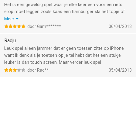
grappig om e doen,
Het is een geweldig spel waar je elke keer een voor een iets
Nederlands talig spel
erop moet leggen zoals kaas een hamburger sla het topje of
het bodempje ook kan je er cola of natuurlijk friet erbij doen. Ik
Meer
heb het spel leren kennen toen mijn neef het op z'n telefoon liet
door Gam*******
06/04/2013
zien. Ik vroeg toen aan hem hoe het spel heette en toen heb ik
het opgezocht en ik vind het een geweldig spel
Radju
Leuk spel alleen jammer dat er geen toetsen zitte op iPhone
want ik denk als je toetsen op je tel hebt dat het een stukje
leuker is dan touch screen. Maar verder leuk spel
door Rad**
05/04/2013