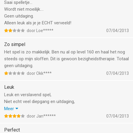
Saai spelletje...
Wordt niet moeilijk....
Geen uitdaging.
Alleen leuk als je je ECHT verveeld!
door Loe*****
07/04/2013
Zo simpel
Het spel is zo makkelijk. Ben nu al op level 160 en haal het nog
steeds op mijn sloffen. Dit is gewoon bezigheidstherapie. Totaal
geen uitdaging.
door Okk****
07/04/2013
Leuk
Leuk en verslavend spel,
Niet echt veel diepgang en uitdaging,
Maar wel leuk om te doen,
Meer
Je hebt de "carrière" modus, een "tijdmodus" en een "burger
door Jan******
07/04/2013
maker"
In de laatste kan je de burger naar eigen idee maken, dat is wel
Perfect