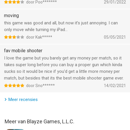
match it’s too low so please make it more like atleast 1k per
door Poo*******
29/01/2022
Informatie voor Bullet Forceis het laatst vergeleken op 8 Aug
match(loss or win) so everyone can have the weapon they
om 03:08.
want. (Btw can you make gold weapons like 750 or that every
moving
gold out of an case you get like 10 to 20)
this game was good and all, but now it’s just annoying. I can
only move while turning my iPad...
door Kak*****
05/05/2021
fav mobile shooter
I love the game but you barely get any money per match, so it
takes super long before you can buy a proper gun which kinda
sucks so it would be nice if you’d get a little more money per
match, but besides that its the best mobile shooter game ever.
door Sno******
14/02/2021
Meer recensies
Meer van Blayze Games, L.L.C.