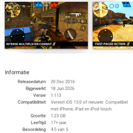
Fight alongside your teammates in massive 20-player war
using a variety of iconic weapons. Be ready to kill all your
enemies in this shooting game.
Weapons Customization
With over 20 weapons, 30 weapon camouflages, multiple
optics, laser sights, and barrel attachments the possibilities are
virtually endless.
Informatie
Offline FPS Feature
Releasedatum:
20 Dec 2016
Don't have an internet connection? You can still play the game
Bijgewerkt:
18 Jun 2026
offline with bots in a skirmish and campaign mode.
Versie:
1.113
Compatibiliteit:
Vereist iOS 15.0 of nieuwer. Compatibel
Play How You Like
met iPhone, iPad en iPod touch.
Grootte:
1.23 GB
Bullet Force currently features 4 polished game-modes
Leeftijd:
17+ jaar
including Team Deathmatch, Conquest, Free-For-All, and Gun
Beoordeling:
4.5
van 5