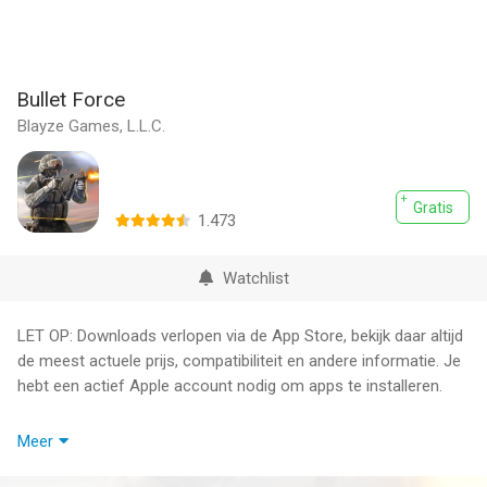
Bullet Force
Blayze Games, L.L.C.
Gratis
1.473
Watchlist
LET OP: Downloads verlopen via de App Store, bekijk daar altijd
de meest actuele prijs, compatibiliteit en andere informatie. Je
hebt een actief Apple account nodig om apps te installeren.
Best FPS on iOS. Bullet Force is a fast action 3d shooting
Meer
game.