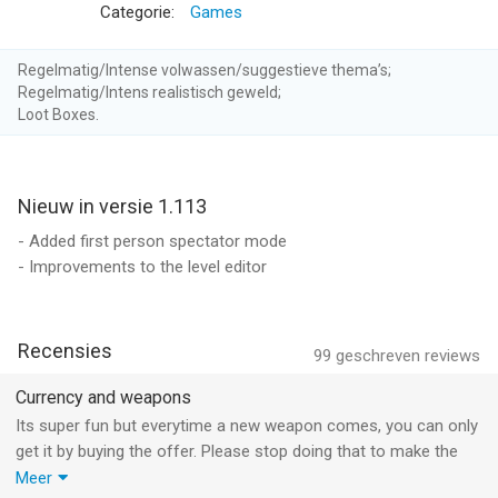
Game. In all of them you will be in combat against other
Categorie:
Games
players.
Regelmatig/Intense volwassen/suggestieve thema’s;
Awesome Custom Matches
Regelmatig/Intens realistisch geweld;
Loot Boxes.
Set up the match you want by creating your own custom
match with your own custom settings. Create new and modern
combats PVP.
Nieuw in versie 1.113
- Added first person spectator mode
We hope you enjoy this new multiplayer FPS, see you in the
- Improvements to the level editor
fight.
Download Now !!
Recensies
99
geschreven reviews
--
Currency and weapons
Bullet Force van Blayze Games, L.L.C. is een app voor iPhone,
Its super fun but everytime a new weapon comes, you can only
iPad en iPod touch met iOS versie 15.0 of hoger, geschikt
get it by buying the offer. Please stop doing that to make the
bevonden voor gebruikers met leeftijden vanaf
17 jaar
.
game more fun. Then the currrency comes in, from every
Meer