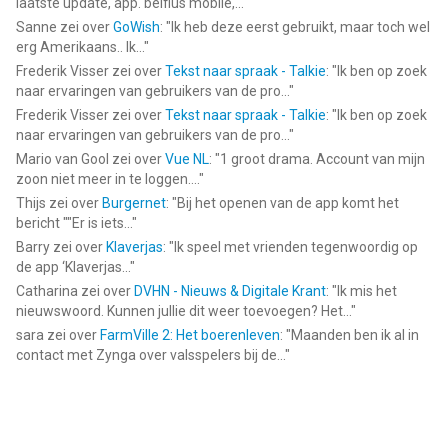
laatste update, app. belfius mobile,...
"
Sanne
zei over
GoWish
: "
Ik heb deze eerst gebruikt, maar toch wel
erg Amerikaans.. Ik...
"
Frederik Visser
zei over
Tekst naar spraak - Talkie
: "
Ik ben op zoek
naar ervaringen van gebruikers van de pro...
"
Frederik Visser
zei over
Tekst naar spraak - Talkie
: "
Ik ben op zoek
naar ervaringen van gebruikers van de pro...
"
Mario van Gool
zei over
Vue NL
: "
1 groot drama. Account van mijn
zoon niet meer in te loggen....
"
Thijs
zei over
Burgernet
: "
Bij het openen van de app komt het
bericht ""Er is iets...
"
Barry
zei over
Klaverjas
: "
Ik speel met vrienden tegenwoordig op
de app ‘Klaverjas...
"
Catharina
zei over
DVHN - Nieuws & Digitale Krant
: "
Ik mis het
nieuwswoord. Kunnen jullie dit weer toevoegen? Het...
"
sara
zei over
FarmVille 2: Het boerenleven
: "
Maanden ben ik al in
contact met Zynga over valsspelers bij de...
"