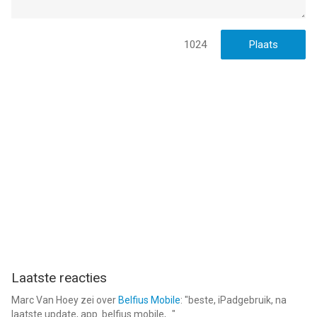
1024
Laatste reacties
Marc Van Hoey
zei over
Belfius Mobile
: "
beste, iPadgebruik, na
laatste update, app. belfius mobile,...
"