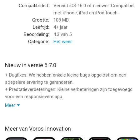
dauwpunt point
Compatibiliteit:
Vereist iOS 16.0 of nieuwer. Compatibel
- Kans op regen
met iPhone, iPad en iPod touch.
- Tijden voor zonsopgang en zonsondergang
Grootte:
108 MB
- Maanfasen
Leeftijd:
4+ jaar
Beoordeling:
4.3
van 5
Makkelijk te gebruiken:
Categorie:
Het weer
- Zoom en verplaats de kaart voor close-up of bredere
radarweergaven
Nieuw in versie 6.7.0
- Een lange tik op de radarkaart toont het weer op die
+ Bugfixes: We hebben enkele kleine bugs opgelost om een
coördinaat
soepelere ervaring te garanderen.
- Tik op het weer om een ​​gedetailleerde voorspelling te openen
+ Prestatieverbeteringen: Kleine verbeteringen zijn toegevoegd
- Tik op elke voorspellingsdag om het weer per uur weer te
voor een responsievere app.
geven
Meer
Uw steun en feedback zijn onmisbaar voor ons. Bedankt dat je
Andere mogelijkheden:
bij ons blijft!
- Zowel imperiale als metrische eenheden ondersteund (F/mph
Meer van Voros Innovation
of C/kmh)