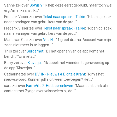
Sanne
zei over
GoWish
: "
Ik heb deze eerst gebruikt, maar toch wel
erg Amerikaans.. Ik...
"
Frederik Visser
zei over
Tekst naar spraak - Talkie
: "
Ik ben op zoek
naar ervaringen van gebruikers van de pro...
"
Frederik Visser
zei over
Tekst naar spraak - Talkie
: "
Ik ben op zoek
naar ervaringen van gebruikers van de pro...
"
Mario van Gool
zei over
Vue NL
: "
1 groot drama. Account van mijn
zoon niet meer in te loggen....
"
Thijs
zei over
Burgernet
: "
Bij het openen van de app komt het
bericht ""Er is iets...
"
Barry
zei over
Klaverjas
: "
Ik speel met vrienden tegenwoordig op
de app ‘Klaverjas...
"
Catharina
zei over
DVHN - Nieuws & Digitale Krant
: "
Ik mis het
nieuwswoord. Kunnen jullie dit weer toevoegen? Het...
"
sara
zei over
FarmVille 2: Het boerenleven
: "
Maanden ben ik al in
contact met Zynga over valsspelers bij de...
"