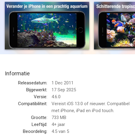
DIT IS DE iPad/iPhone-VERSIE VAN DE POPULAIRE MAC-APP
"AQUARIUM LIVE HD", DIE IN DE CATEGORIE AMUSEMENT DE
1E PLAATS HEEFT BEREIKT IN 28 LANDEN, WAARONDER DE
VS, ITALIË, FRANKRIJK, DUITSLAND, JAPAN, GROOT-
BRITTANNIË ETC.
+Keuze uit 4 lange HD-video's: levendig koraalrif, haaienparadijs
en rustig koraalrif
+Alle video's zijn uniek en duren ongeveer 6 tot 8 minuten
Informatie
+Werkt in volledig scherm
Discrete gebruikersinterface: DRUK OP DE KLEINE,
Releasedatum:
1 Dec 2011
SEMITRANSPARANTE INFOKNOP RECHTSONDER OM NAAR
Bijgewerkt:
17 Sep 2025
INSTELLINGEN TE GAAN
Versie:
4.6.0
+Afspelen eindeloos herhalen met geleidelijke, bijna
Compatibiliteit:
Vereist iOS 13.0 of nieuwer. Compatibel
onmerkbare overgangen
met iPhone, iPad en iPod touch.
+Reageert alleen op de infoknop
Grootte:
733 MB
Leeftijd:
4+ jaar
-5 opties voor geluid/muziek: rustgevende muziek in de app
Beoordeling:
4.5
van 5