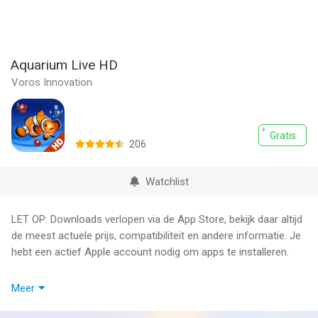
Aquarium Live HD
Voros Innovation
Gratis
206
Watchlist
LET OP: Downloads verlopen via de App Store, bekijk daar altijd
de meest actuele prijs, compatibiliteit en andere informatie. Je
hebt een actief Apple account nodig om apps te installeren.
Verander je iPhone/iPad in een prachtig aquarium! Heel
Meer
rustgevend om op de achtergrond te draaien terwijl je werkt of
uitrust.