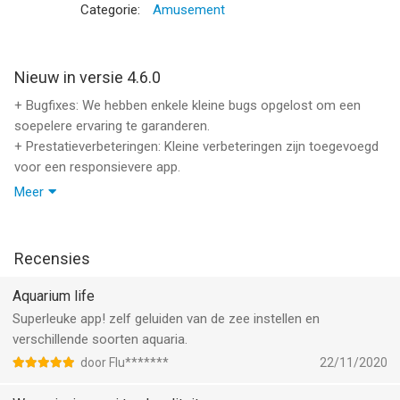
zelf, 2 bubbelende geluidseffecten, iPod-muziek en dempen
Categorie:
Amusement
(uit)
+Met de optie iPod-muziek kun je je favoriete muziek kiezen uit
de iPod-bibliotheek. Maak een afspeellijst die je goed vindt
Nieuw in versie 4.6.0
passen bij het gekozen tafereel
+ Bugfixes: We hebben enkele kleine bugs opgelost om een
+Opties staande modus (standaard uitgeschakeld)
soepelere ervaring te garanderen.
+ Prestatieverbeteringen: Kleine verbeteringen zijn toegevoegd
--
voor een responsievere app.
Meer
Aquarium Live HD van Voros Innovation is een app voor
Uw steun en feedback zijn onmisbaar voor ons. Bedankt dat je
iPhone, iPad en iPod touch met iOS versie 13.0 of hoger,
bij ons blijft!
geschikt bevonden voor gebruikers met leeftijden vanaf
4 jaar
.
Recensies
Informatie voor Aquarium Live HDis het laatst vergeleken op 8
Aquarium life
Aug om 10:16.
Superleuke app! zelf geluiden van de zee instellen en
verschillende soorten aquaria.
door Flu*******
22/11/2020