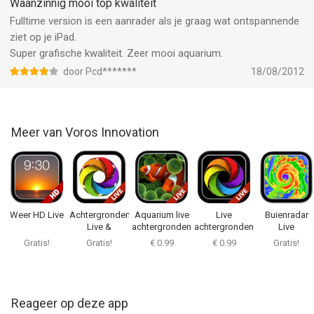
Waanzinnig mooi top kwaliteit
Fulltime version is een aanrader als je graag wat ontspannende
ziet op je iPad.
Super grafische kwaliteit. Zeer mooi aquarium.
door Pcd*******
18/08/2012
Meer van Voros Innovation
Weer HD Live
Achtergronden
Aquarium live
Live
Buienradar
Live &
achtergronden
achtergronden
Live
Thema’s
+
en thema's+
Nederland
Gratis!
Gratis!
€ 0.99
€ 0.99
Gratis!
Reageer op deze app