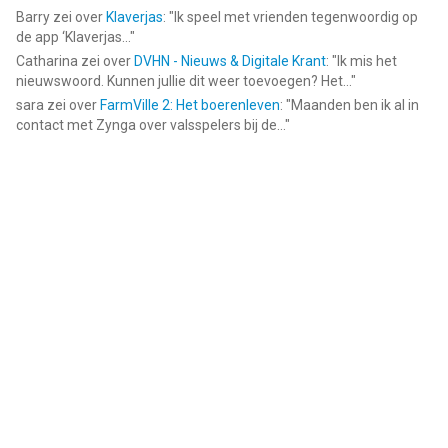
Barry
zei over
Klaverjas
: "
Ik speel met vrienden tegenwoordig op
de app ‘Klaverjas...
"
Catharina
zei over
DVHN - Nieuws & Digitale Krant
: "
Ik mis het
nieuwswoord. Kunnen jullie dit weer toevoegen? Het...
"
sara
zei over
FarmVille 2: Het boerenleven
: "
Maanden ben ik al in
contact met Zynga over valsspelers bij de...
"