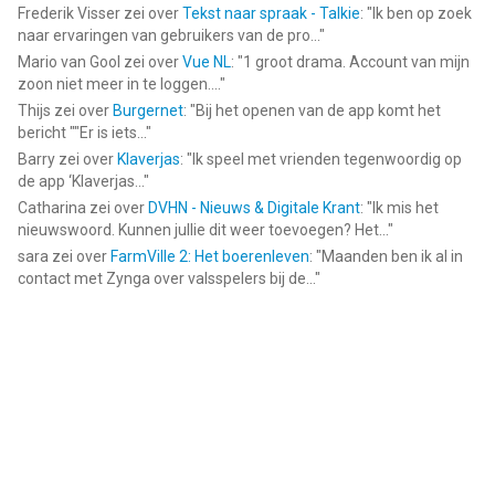
Frederik Visser
zei over
Tekst naar spraak - Talkie
: "
Ik ben op zoek
naar ervaringen van gebruikers van de pro...
"
Mario van Gool
zei over
Vue NL
: "
1 groot drama. Account van mijn
zoon niet meer in te loggen....
"
Thijs
zei over
Burgernet
: "
Bij het openen van de app komt het
bericht ""Er is iets...
"
Barry
zei over
Klaverjas
: "
Ik speel met vrienden tegenwoordig op
de app ‘Klaverjas...
"
Catharina
zei over
DVHN - Nieuws & Digitale Krant
: "
Ik mis het
nieuwswoord. Kunnen jullie dit weer toevoegen? Het...
"
sara
zei over
FarmVille 2: Het boerenleven
: "
Maanden ben ik al in
contact met Zynga over valsspelers bij de...
"