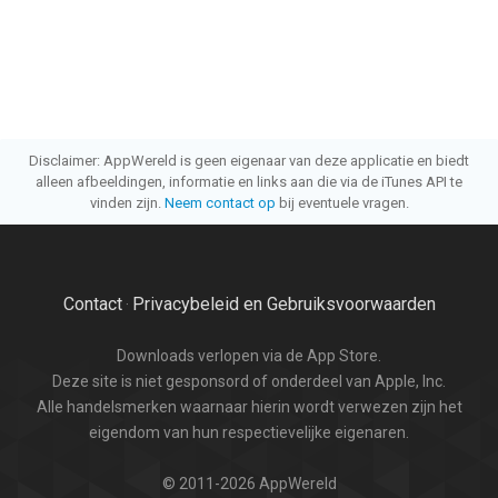
Disclaimer: AppWereld is geen eigenaar van deze applicatie en biedt
alleen afbeeldingen, informatie en links aan die via de iTunes API te
vinden zijn.
Neem contact op
bij eventuele vragen.
Contact
Privacybeleid en Gebruiksvoorwaarden
·
Downloads verlopen via de App Store.
Deze site is niet gesponsord of onderdeel van Apple, Inc.
Alle handelsmerken waarnaar hierin wordt verwezen zijn het
eigendom van hun respectievelijke eigenaren.
© 2011-2026 AppWereld