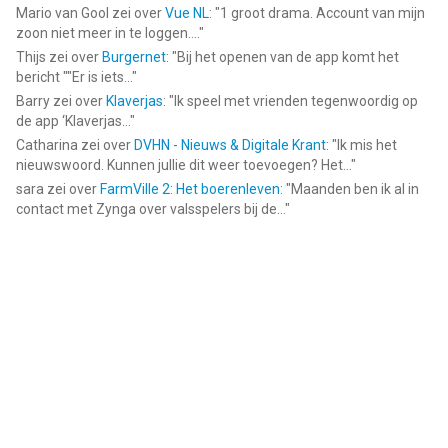
Mario van Gool
zei over
Vue NL
: "
1 groot drama. Account van mijn
zoon niet meer in te loggen....
"
Thijs
zei over
Burgernet
: "
Bij het openen van de app komt het
bericht ""Er is iets...
"
Barry
zei over
Klaverjas
: "
Ik speel met vrienden tegenwoordig op
de app ‘Klaverjas...
"
Catharina
zei over
DVHN - Nieuws & Digitale Krant
: "
Ik mis het
nieuwswoord. Kunnen jullie dit weer toevoegen? Het...
"
sara
zei over
FarmVille 2: Het boerenleven
: "
Maanden ben ik al in
contact met Zynga over valsspelers bij de...
"