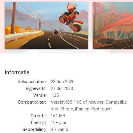
3D gameplay. A bunch of unusual game mechanics, allowing to
look at the runner games from a new side!
Game Features:
-Multiple game modes with their challenges and goals
-Amazing story revealing the world of Hellrider from a new
perspective
-Many characters who need a real hero!
-Daily challenges will not relax!
-A huge picturesque world awaits its researchers
Informatie
--
Releasedatum:
23 Jun 2020
Bijgewerkt:
27 Jul 2023
Hellrider 3 van Andrey Chernyshov is een app voor iPhone, iPad
Versie:
1.35
en iPod touch met iOS versie 11.0 of hoger, geschikt bevonden
Compatibiliteit:
Vereist iOS 11.0 of nieuwer. Compatibel
voor gebruikers met leeftijden vanaf
met iPhone, iPad en iPod touch.
12 jaar
.
Grootte:
161 MB
Informatie voor Hellrider 3is het laatst vergeleken op 10 Aug
Leeftijd:
12+ jaar
om 07:29.
Beoordeling:
4.7
van 5