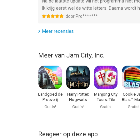
Na de laatste update wil het programma niet mee
Ik krijg eerst wel de witte letters. Daarna wordt
door Pro*******
Meer recensies
Meer van Jam City, Inc.
Landgoed de
Harry Potter:
Mahjong City
Cookie 
Proeverij
Hogwarts
Tours: Tile
Blast™ Ma
Mystery
Match
3 Gam
Gratis!
Gratis!
Gratis!
Gratis!
Reageer op deze app