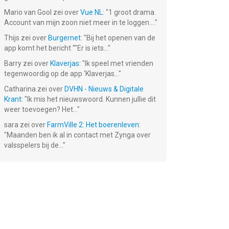
Mario van Gool
zei over
Vue NL
: "
1 groot drama.
Account van mijn zoon niet meer in te loggen....
"
Thijs
zei over
Burgernet
: "
Bij het openen van de
app komt het bericht ""Er is iets...
"
Barry
zei over
Klaverjas
: "
Ik speel met vrienden
tegenwoordig op de app ‘Klaverjas...
"
Catharina
zei over
DVHN - Nieuws & Digitale
Krant
: "
Ik mis het nieuwswoord. Kunnen jullie dit
weer toevoegen? Het...
"
sara
zei over
FarmVille 2: Het boerenleven
:
"
Maanden ben ik al in contact met Zynga over
valsspelers bij de...
"
m!
Sugar Smash:
Family Guy
Cookie Jam:
Book of Life
The Quest for
Match 3
ame
Stuff
Games
Gratis!
Gratis!
Gratis!