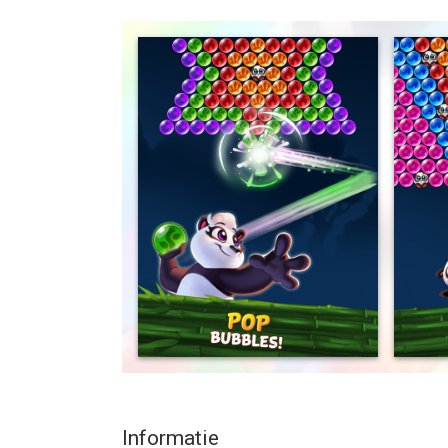
Plan your every pop to rescue cute baby pandas!
in the jungle. Blast, match, and pop bubbles to he
Work your way through increasingly challenging p
your Panda Pop quest. Use epic bubble shooter p
effect!
FEATURES:
4000+ levels with uniquely challenging obstacles
Check back often for new events and free rewar
Use power ups to make smart moves
Match 3 bubbles & fill lanterns to create superc
PLUS:
This game is social! Connect to Facebook & play 
Enjoy special rewards & events all the time!
Connect seamlessly across multiple devices and 
Get poppin' on your iPhone or iPad today...
Informatie