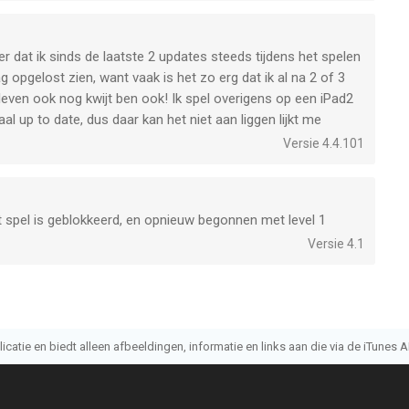
er dat ik sinds de laatste 2 updates steeds tijdens het spelen
g opgelost zien, want vaak is het zo erg dat ik al na 2 of 3
leven ook nog kwijt ben ook! Ik spel overigens op een iPad2
al up to date, dus daar kan het niet aan liggen lijkt me
Versie 4.4.101
Het spel is geblokkeerd, en opnieuw begonnen met level 1
Versie 4.1
atie en biedt alleen afbeeldingen, informatie en links aan die via de iTunes AP