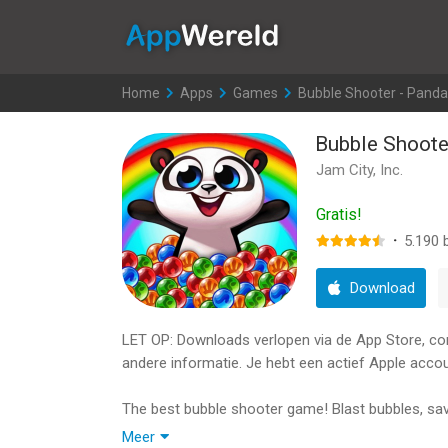
AppWereld
Home
>
Apps
>
Games
>
Bubble Shooter - Panda
Bubble Shoote
Jam City, Inc.
Gratis!
·
5.190
b
Download
LET OP: Downloads verlopen via de App Store, contr
andere informatie. Je hebt een actief Apple accou
The best bubble shooter game! Blast bubbles, sav
Meer