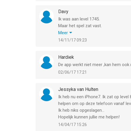
Davy
Ik was aan level 1745.
Maar het spel zat vast.
Ik heb de app op mijn i phone verwijde
Meer
Nu is alles weg. En moet ik level 1 star
14/11/17 09:23
Kan ik hier nog iets aan doen.
Heb nooit het spel laten registreren 
Hardiek
De app werkt niet meer ,kan hem ook n
02/06/17 17:21
Jessyka van Hulten
Ik heb nu een iPhone7. Ik zat op level 
helpen om op deze telefoon vanaf lev
Ik heb niks opgeslagen...
Hopelijk kunnen jullie me helpen!
14/04/17 15:26