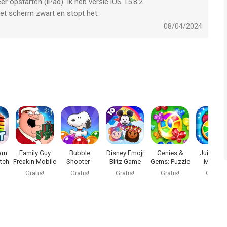
r opstarten (iPad). Ik heb versie iOS 15.8.2
 het scherm zwart en stopt het.
08/04/2024
Jam
Family Guy
Bubble
Disney Emoji
Genies &
Juice Ja
tch
Freakin Mobile
Shooter -
Blitz Game
Gems: Puzzle
Match 3
e
Game
Snoopy POP!
& Quests
Puzzle G
Gratis!
Gratis!
Gratis!
Gratis!
Gratis!