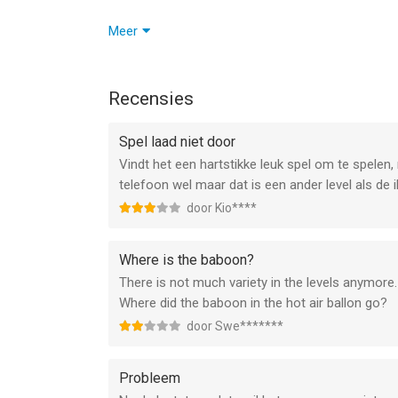
--
• All new Panda World Lands to explore!
Meer
Bubble Shooter - Panda Pop! van Jam City, Inc. is
• Continue popping with all new levels!
of hoger, geschikt bevonden voor gebruikers met 
Recensies
Informatie voor Bubble Shooter - Panda Pop!is he
Spel laad niet door
Vindt het een hartstikke leuk spel om te spelen,
telefoon wel maar dat is een ander level als de 
door Kio****
Where is the baboon?
There is not much variety in the levels anymore.
Where did the baboon in the hot air ballon go?
door Swe*******
Probleem