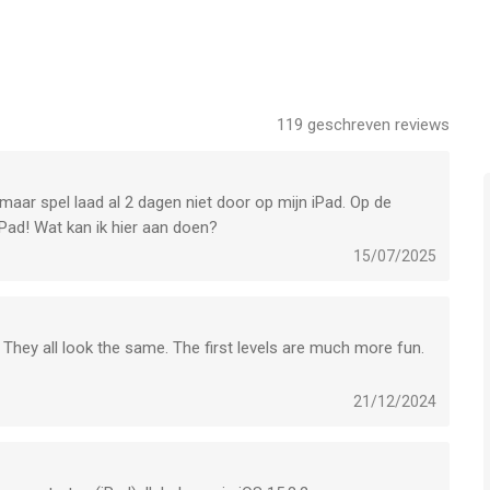
 een app voor iPhone, iPad en iPod touch met iOS versie 13.0
leeftijden vanaf
4 jaar
.
119
geschreven reviews
t laatst vergeleken op 8 Aug om 07:43.
 maar spel laad al 2 dagen niet door op mijn iPad. Op de
iPad! Wat kan ik hier aan doen?
15/07/2025
 They all look the same. The first levels are much more fun.
21/12/2024