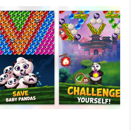
 An evil baboon has kidnapped & trapped precious panda pups
lp beat him & return the cubs to their worried mother!
uzzles and employ the power of the elements to help you in
ower ups to free the pups… combine them for even greater
ds
harged matches
Panda Pop with friends!
platforms!