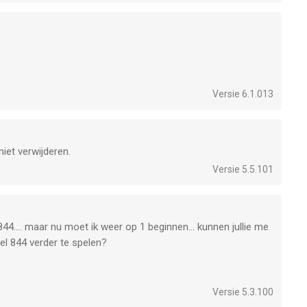
rd en terug gezet.
ten.
Versie 6.1.013
met Facebook.
iet verwijderen.
Versie 5.5.101
844.... maar nu moet ik weer op 1 beginnen... kunnen jullie me
el 844 verder te spelen?
Versie 5.3.100