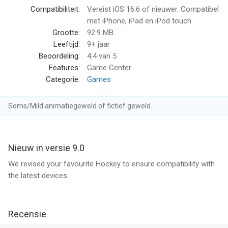
• Endless Mode to master brutal skills and climb in
Compatibiliteit:
Vereist iOS 16.6 of nieuwer. Compatibel
Leaderboards!
met iPhone, iPad en iPod touch.
• Insane Power-Ups for each match!
Grootte:
92.9 MB
• Global Rankings – dominate the leaderboards!
Leeftijd:
9+ jaar
• 5 factions: Battling Boars, Mighty Eagles, Power Sharks, Wolf
Beoordeling:
4.4
van 5
Pack and Unicorn Squad!
Features:
Game Center
Categorie:
Games
NAWIA GAMES wants to deliver you the ultimate gaming
experience. Since 2007.
Soms/Mild animatiegeweld of fictief geweld.
Please visit our room on the App Store for more
entertainment!
--
Nieuw in versie 9.0
We revised your favourite Hockey to ensure compatibility with
Brutal Hockey van NAWIA GAMES Sp. z o.o. is een app voor
the latest devices.
iPhone, iPad en iPod touch met iOS versie 16.6 of hoger,
geschikt bevonden voor gebruikers met leeftijden vanaf
9 jaar
.
Recensie
Informatie voor Brutal Hockeyis het laatst vergeleken op 8 Aug