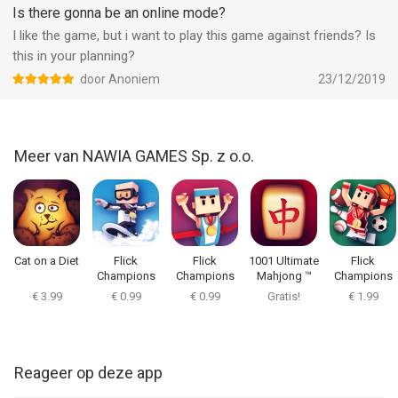
om 05:35.
Is there gonna be an online mode?
I like the game, but i want to play this game against friends? Is
this in your planning?
door Anoniem
23/12/2019
Meer van NAWIA GAMES Sp. z o.o.
Cat on a Diet
Flick
Flick
1001 Ultimate
Flick
Champions
Champions
Mahjong ™
Champions
Winter Sports
Summer
Classic
€ 3.99
€ 0.99
€ 0.99
Gratis!
€ 1.99
Sports
Reageer op deze app