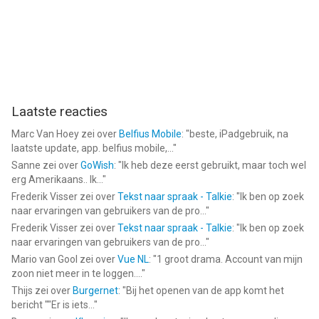
Laatste reacties
Marc Van Hoey
zei over
Belfius Mobile
: "
beste, iPadgebruik, na
laatste update, app. belfius mobile,...
"
Sanne
zei over
GoWish
: "
Ik heb deze eerst gebruikt, maar toch wel
erg Amerikaans.. Ik...
"
Frederik Visser
zei over
Tekst naar spraak - Talkie
: "
Ik ben op zoek
naar ervaringen van gebruikers van de pro...
"
Frederik Visser
zei over
Tekst naar spraak - Talkie
: "
Ik ben op zoek
naar ervaringen van gebruikers van de pro...
"
Mario van Gool
zei over
Vue NL
: "
1 groot drama. Account van mijn
zoon niet meer in te loggen....
"
Thijs
zei over
Burgernet
: "
Bij het openen van de app komt het
bericht ""Er is iets...
"