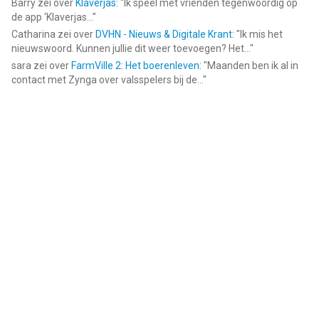
Barry
zei over
Klaverjas
: "
Ik speel met vrienden tegenwoordig op
de app ‘Klaverjas...
"
Catharina
zei over
DVHN - Nieuws & Digitale Krant
: "
Ik mis het
nieuwswoord. Kunnen jullie dit weer toevoegen? Het...
"
sara
zei over
FarmVille 2: Het boerenleven
: "
Maanden ben ik al in
contact met Zynga over valsspelers bij de...
"