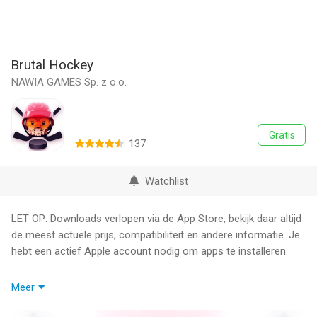
Brutal Hockey
NAWIA GAMES Sp. z o.o.
Gratis
137
Watchlist
LET OP: Downloads verlopen via de App Store, bekijk daar altijd
de meest actuele prijs, compatibiliteit en andere informatie. Je
hebt een actief Apple account nodig om apps te installeren.
Face off with actual players from around the world in this fast
Meer
paced, unforgivingly savage hockey game. This stick just got
REAL!