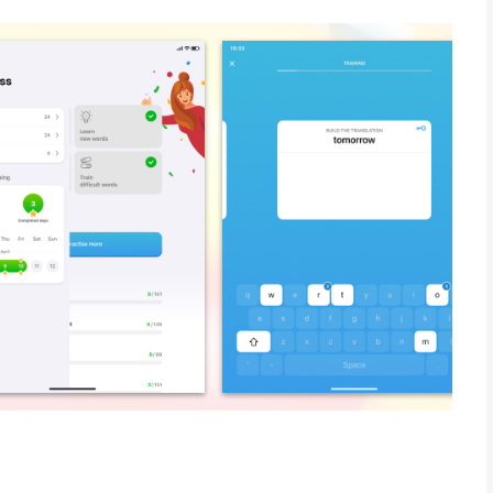
resultaat in 2 maanden.
eter je gegarandeerd je Engelse spreekvaardigheid en zul je een
 dat je verliefd wordt op de Engelse taal en til je je
.
lk moeilijkheidsniveau, samengesteld en ingesproken door
amilie en vrienden, Werk en straattaal - leer het echte Engels,
 Op het juiste moment komt hij terug met de woorden voor
 aan uitdagende woorden door middel van specifieke oefeningen
eel kennis terwijl we jouw behoefte om te leren bevredigen.