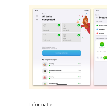
Bouw aan je woordenschat en haal het gewenste 
• Met de Fast Brain interactieve leermethode verb
perfecte uitspraak beheersen.
• Snelle en boeiende trainingssessies zorgen ervoor
vaardigheid binnen no time naar een hoger niveau
• 45 unieke thematische sets van woorden voor e
moedertaalsprekers. Reizen en wonen in de stad, F
niet het Engels uit stoffige leerboeken.
• Deze app houdt je voortgang bij per onderwerp.
gespreide herhaling. Bright geeft extra aandacht
om ze te trainen.
• Met studeren met Bright vergaar je moeiteloos v
Geen proppen of van buiten leren.
Informatie