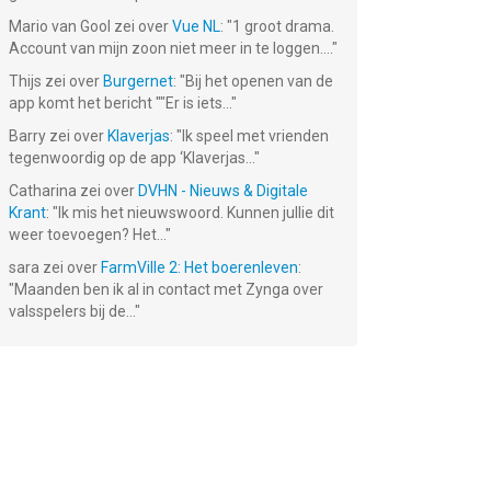
Mario van Gool
zei over
Vue NL
: "
1 groot drama.
Account van mijn zoon niet meer in te loggen....
"
Thijs
zei over
Burgernet
: "
Bij het openen van de
app komt het bericht ""Er is iets...
"
Barry
zei over
Klaverjas
: "
Ik speel met vrienden
tegenwoordig op de app ‘Klaverjas...
"
Catharina
zei over
DVHN - Nieuws & Digitale
Krant
: "
Ik mis het nieuwswoord. Kunnen jullie dit
weer toevoegen? Het...
"
sara
zei over
FarmVille 2: Het boerenleven
:
"
Maanden ben ik al in contact met Zynga over
valsspelers bij de...
"