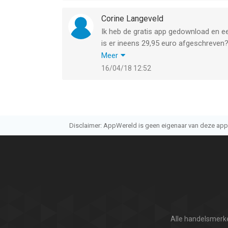
Corine Langeveld
Ik heb de gratis app gedownload en ee
is er ineens 29,95 euro afgeschreve
Corine Langeveld
Meer
Alk 35
16/04/18 12:52
2201 xl noordwijk
0713619009
Disclaimer: AppWereld is geen eigenaar van deze applic
Alle handelsmerke