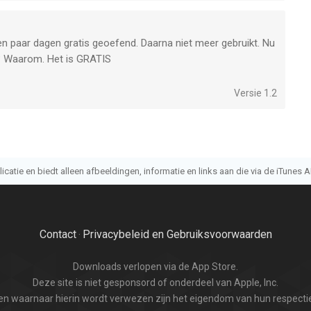
n paar dagen gratis geoefend. Daarna niet meer gebruikt. Nu
n? Waarom. Het is GRATIS
Versie 1.2
atie en biedt alleen afbeeldingen, informatie en links aan die via de iTunes AP
Contact
Privacybeleid en Gebruiksvoorwaarden
·
Downloads verlopen via de App Store.
Deze site is niet gesponsord of onderdeel van Apple, Inc.
n waarnaar hierin wordt verwezen zijn het eigendom van hun respectie