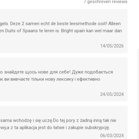
7
geschreven reviews
 Limited is een app voor iPhone, iPad en iPod touch met iOS
ngels. Deze 2 samen echt de beste leesmethode ooit! Alleen
uikers met leeftijden vanaf
4 jaar
.
en Duits of Spaans te leren is. Bright spain kan wel maar dan
het laatst vergeleken op 7 Aug om 19:19.
aat.
14/05/2026
s de voortgang van je woorden kwijt heb ik al gemerkt.
orden schat voor Engels flink te kunnen verbeteren .
дно знайдете щось нове для себе! Дуже подобається
ак ви вивчаєте тільки нову лексику і ефективно
24/05/2024
e sama wchodzę i się uczę.Do tej pory z żadną inną tak nie
wy,a z ta aplikacja jest do łatwe i zakupie subskrypcję.
06/03/2024