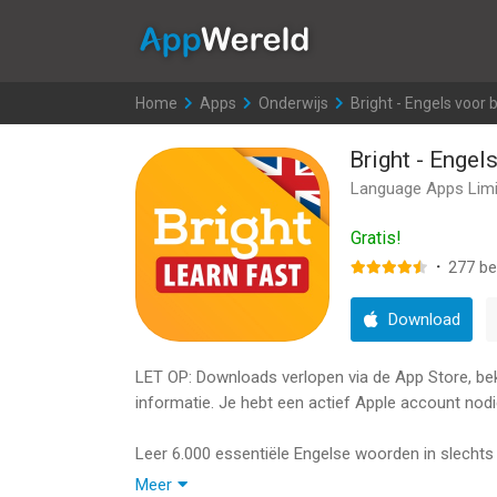
AppWereld
Home
>
Apps
>
Onderwijs
>
Bright - Engels voor 
Bright - Engel
Language Apps Limi
Gratis!
·
277
be
Download
LET OP: Downloads verlopen via de App Store, bekij
informatie. Je hebt een actief Apple account nodi
Leer 6.000 essentiële Engelse woorden in slecht
en een slim trainingssysteem in de Bright app.
Meer