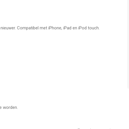
rogramma voor je op te stellen.
ns in slechts 10 min per dag. Doe mee!
f nieuwer. Compatibel met iPhone, iPad en iPod touch.
n. Download Bright, kies de eerste woorden en begin!**
 abonnementsbasis. Om gebruik te kunnen maken van de
elden voor een van de beschikbare abonnementen.
n betaling afgeschreven van je iTunes account op het moment
ij vernieuwing van het abonnement, 24 uur voor het aflopen
 en automatisch vernieuwen uitzetten door naar je iTunes
oren wanneer de gebruiker een Bright abonnement aanschaft.
te worden.
.html