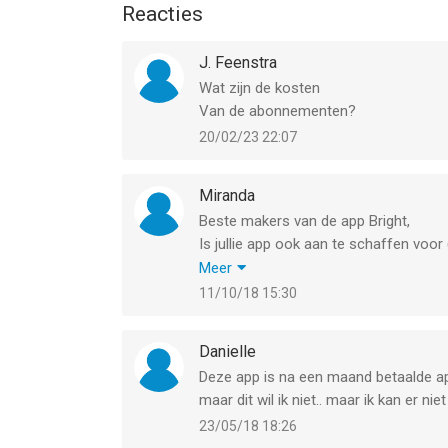
Reacties
J. Feenstra
Wat zijn de kosten
Van de abonnementen?
20/02/23 22:07
Miranda
Beste makers van de app Bright,
Is jullie app ook aan te schaffen voo
schooltijd mee kunnen werken?
Meer
Ik hoor het graag,
11/10/18 15:30
Vriendelijke groeten,
Miranda
Danielle
Deze app is na een maand betaalde ap
maar dit wil ik niet.. maar ik kan er ni
23/05/18 18:26