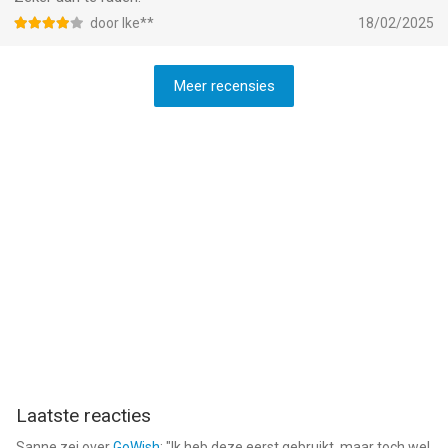
door Ike**
18/02/2025
Meer recensies
Laatste reacties
Sanne
zei over
GoWish
: "
Ik heb deze eerst gebruikt, maar toch wel