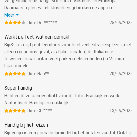
We gebruiken de badge voor onze vakanties in Frankrijk.
Daarnaast rijden we elektrisch en gebruiken de app om
laadstations te vinden. Het is heerlijk om bij het tolstation door
Meer
te kunnen rijden en een overzicht te krijgen van de tolkosten.
door Der******
25/05/2025
Geen gedoe met tolkaartjes en creditcards en het scheelt
aanzienlijke reistijd wanneer je naar Zuid-Frankrijk reist. De
Werkt perfect, wat een gemak!
medewerkers van Bio&Go zijn erg professioneel en
Bip&Go zorgt probleemloos voor heel veel extra reisplezier, niet
klantvriendelijk. Kortom een prima service voor een prima prijs.
alleen op (in ons geval, als Italië-fanaten) de Italiaanse
tolwegen, maar ook in veel parkeergelegenheden (in Verona
bijvoorbeeld
door Han**
20/05/2025
Super handig
Hebben deze aangeschaft voor de tol in Frankrijk en werkt
fantastisch. Handig en makkelijk.
door Chi****
13/05/2025
Handig bij het reizen
Bip en go is een prima hulpmiddel bij het betalen van tol. Ook bij