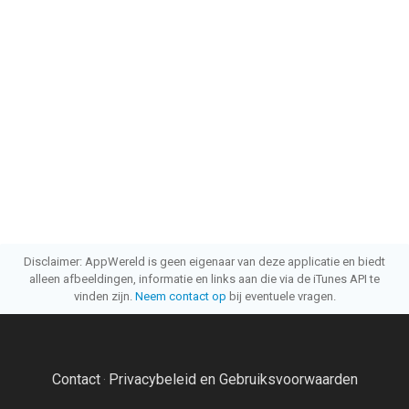
Disclaimer: AppWereld is geen eigenaar van deze applicatie en biedt
alleen afbeeldingen, informatie en links aan die via de iTunes API te
vinden zijn.
Neem contact op
bij eventuele vragen.
Contact
Privacybeleid en Gebruiksvoorwaarden
·