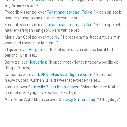
erg Amerikaans.. Ik...
"
Frederik Visser
zei over
Tekst naar spraak - Talkie
: "
Ik ben op zoek
naar ervaringen van gebruikers van de pro...
"
Frederik Visser
zei over
Tekst naar spraak - Talkie
: "
Ik ben op zoek
naar ervaringen van gebruikers van de pro...
"
Mario van Gool
zei over
Vue NL
: "
1 groot drama. Account van mijn
zoon niet meer in te loggen....
"
Thijs
zei over
Burgernet
: "
Bij het openen van de app komt het
bericht ""Er is iets...
"
Barry
zei over
Klaverjas
: "
Ik speel met vrienden tegenwoordig op
de app ‘Klaverjas...
"
Catharina
zei over
DVHN - Nieuws & Digitale Krant
: "
Ik mis het
nieuwswoord. Kunnen jullie dit weer toevoegen? Het...
"
sara
zei over
FarmVille 2: Het boerenleven
: "
Maanden ben ik al in
contact met Zynga over valsspelers bij de...
"
Aahil khan Aahil khan
zei over
Subway Surfers Tag
: "
Uhhcgdogv
"