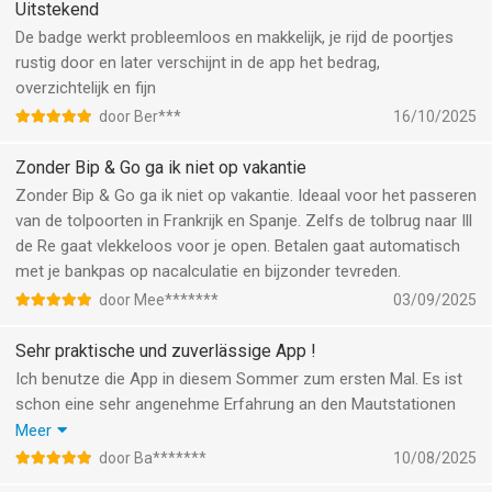
Uitstekend
De badge werkt probleemloos en makkelijk, je rijd de poortjes
rustig door en later verschijnt in de app het bedrag,
overzichtelijk en fijn
door Ber***
16/10/2025
Zonder Bip & Go ga ik niet op vakantie
Zonder Bip & Go ga ik niet op vakantie. Ideaal voor het passeren
van de tolpoorten in Frankrijk en Spanje. Zelfs de tolbrug naar Ill
de Re gaat vlekkeloos voor je open. Betalen gaat automatisch
met je bankpas op nacalculatie en bijzonder tevreden.
door Mee*******
03/09/2025
Sehr praktische und zuverlässige App !
Ich benutze die App in diesem Sommer zum ersten Mal. Es ist
schon eine sehr angenehme Erfahrung an den Mautstationen
nicht ewig im Stau stehen zu müssen sondern auf speziellen
Meer
relativ zügig passieren zu können. Bis jetzt keinerlei Probleme
door Ba*******
10/08/2025
mit der Erfassung. Alles funktioniert zuverlässig.