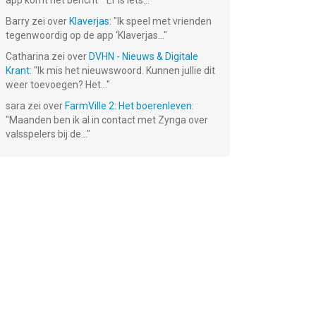
app komt het bericht ""Er is iets...
"
Barry
zei over
Klaverjas
: "
Ik speel met vrienden
tegenwoordig op de app ‘Klaverjas...
"
Catharina
zei over
DVHN - Nieuws & Digitale
Krant
: "
Ik mis het nieuwswoord. Kunnen jullie dit
weer toevoegen? Het...
"
sara
zei over
FarmVille 2: Het boerenleven
:
"
Maanden ben ik al in contact met Zynga over
d
Restaurant
Bingo Tycoon!
Fantasy Forest
Story 2
Story HD
valsspelers bij de...
"
Gratis!
Gratis!
Gratis!