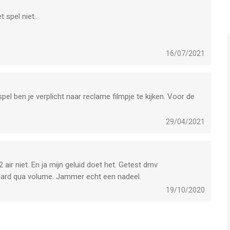
 spel niet..
e, iPad en iPod touch met iOS versie 13.0 of hoger, geschikt
16/07/2021
jaar
.
p 7 Aug om 14:59.
spel ben je verplicht naar reclame filmpje te kijken. Voor de
29/04/2021
 air niet. En ja mijn geluid doet het. Getest dmv
 hard qua volume. Jammer echt een nadeel.
19/10/2020