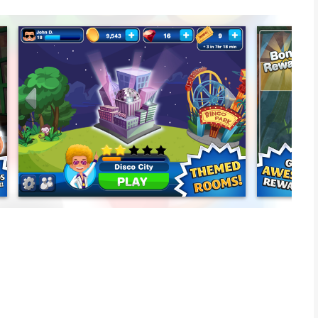
n opportunity to win big, level up, and unlock new exciting
ce, Bingo! revolutionizes the traditional game, offering an
Pod Touch.
ds on iPhone or iPod Touch and up to 12 cards on iPad for the
e free daubs, reveal upcoming numbers, and add bonus spaces to
nds and players worldwide to see who can achieve the most
h, a disco, and more, each offering unique collectibles and
ed collections in every room for more tickets and boosts,
ts, tickets, and more.
d challenges added regularly to keep the game fresh and
 players who enjoy the thrill of bingo in ways that traditional
d bingo veteran or new to the game, Bingo! provides an
veryone.