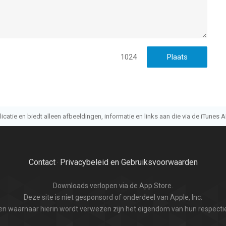
1024
atie en biedt alleen afbeeldingen, informatie en links aan die via de iTunes AP
Contact
Privacybeleid en Gebruiksvoorwaarden
·
Downloads verlopen via de App Store.
Deze site is niet gesponsord of onderdeel van Apple, Inc.
n waarnaar hierin wordt verwezen zijn het eigendom van hun respectie