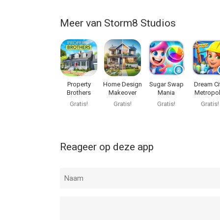
Meer van Storm8 Studios
Property
Home Design
Sugar Swap
Dream Ci
Brothers
Makeover
Mania
Metropol
Home Design
Gratis!
Gratis!
Gratis!
Gratis!
Reageer op deze app