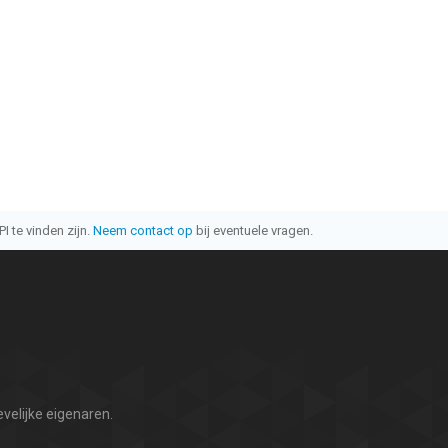
I te vinden zijn.
Neem contact op
bij eventuele vragen.
velijke eigenaren.