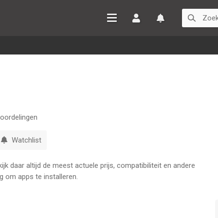
Inloggen
Watchlist
oordelingen
Watchlist
k daar altijd de meest actuele prijs, compatibiliteit en andere
g om apps te installeren.
 can play with more cards, enjoy unique boosts, and compete in