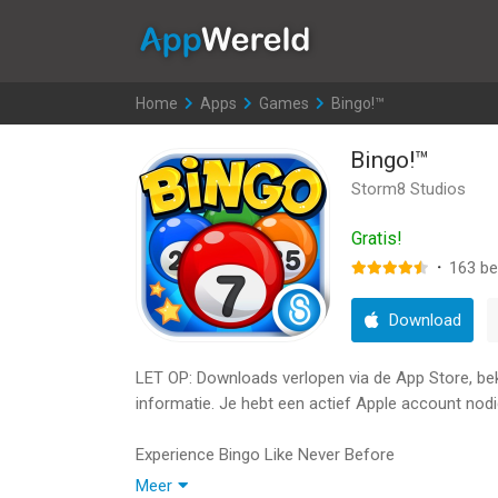
AppWereld
Home
>
Apps
>
Games
>
Bingo!™
Bingo!™
Storm8 Studios
Gratis!
·
163
be
Download
LET OP: Downloads verlopen via de App Store, bekij
informatie. Je hebt een actief Apple account nodi
Experience Bingo Like Never Before
Dive into the thrilling world of Bingo!, where you
Meer