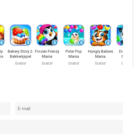
ty:
Bakery Story 2:
Frozen Frenzy
Polar Pop
Hungry Babies
Diamon
is
Bakkerijspel
Mania
Mania
Mania
Quest!
Gratis!
Gratis!
Gratis!
Gratis!
Gratis!