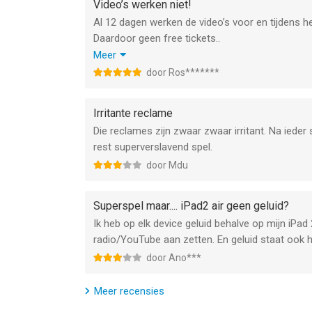
Video’s werken niet!
ultimate bingo experience is just a tap away.
Al 12 dagen werken de video’s voor en tijdens het
--
Daardoor geen free tickets..
Geen extra balls to get a head start..
Meer
Bingo!™ van Storm8 Studios is een app voor iPhon
Geen keep playing..
door Ros*******
bevonden voor gebruikers met leeftijden vanaf
4 
Geen extra keys..
Vervelend en jammer..
Irritante reclame
Informatie voor Bingo!™is het laatst vergeleken o
Die reclames zijn zwaar zwaar irritant. Na ieder 
rest superverslavend spel.
door Mdu
Superspel maar.... iPad2 air geen geluid?
Ik heb op elk device geluid behalve op mijn iPad 2
radio/YouTube aan zetten. En geluid staat ook
door Ano***
Meer recensies