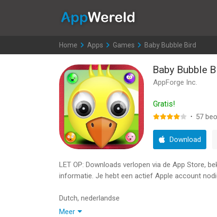
AppWereld
Home
>
Apps
>
Games
>
Baby Bubble Bird
Baby Bubble B
AppForge Inc.
Gratis!
·
57
beo
Download
LET OP: Downloads verlopen via de App Store, bekij
informatie. Je hebt een actief Apple account nodi
Dutch, nederlandse
Meer