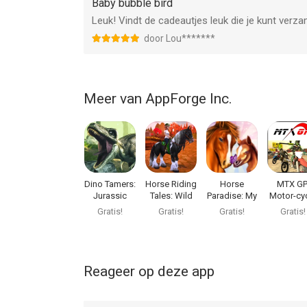
Baby bubble bird
Leuk! Vindt de cadeautjes leuk die je kunt verzam
Informatie voor Baby Bubble Birdis het laatst ver
door Lou*******
Meer van AppForge Inc.
Dino Tamers:
Horse Riding
Horse
MTX GP
Jurassic
Tales: Wild
Paradise: My
Motor-cy
MMORPG
World
Dream Ranch
Racing 
Gratis!
Gratis!
Gratis!
Gratis!
Reageer op deze app