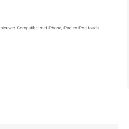
 lastige levels passeren
 beheersen
-apparaten
f nieuwer. Compatibel met iPhone, iPad en iPod touch.
ano, 中国, 日本語, 한국어,Türk, Español,
adovergames
r/MadovergamesWoW
gamesWoW
r iPhone, iPad en iPod touch met iOS versie 11.0 of hoger,
n vanaf
4 jaar
.