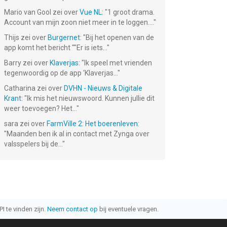
Mario van Gool
zei over
Vue NL
: "
1 groot drama.
Account van mijn zoon niet meer in te loggen....
"
Thijs
zei over
Burgernet
: "
Bij het openen van de
app komt het bericht ""Er is iets...
"
Barry
zei over
Klaverjas
: "
Ik speel met vrienden
tegenwoordig op de app ‘Klaverjas...
"
Catharina
zei over
DVHN - Nieuws & Digitale
Krant
: "
Ik mis het nieuwswoord. Kunnen jullie dit
weer toevoegen? Het...
"
sara
zei over
FarmVille 2: Het boerenleven
:
"
Maanden ben ik al in contact met Zynga over
valsspelers bij de...
"
I te vinden zijn.
Neem contact op
bij eventuele vragen.