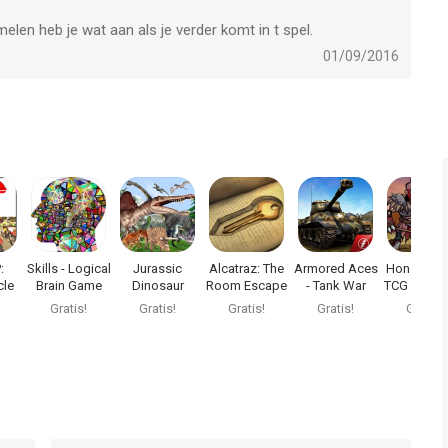
elen heb je wat aan als je verder komt in t spel.
geleken op 8 Aug om 07:06.
01/09/2016
:
Skills - Logical
Jurassic
Alcatraz: The
Armored Aces
Honor-Bo
cle
Brain Game
Dinosaur
Room Escape
- Tank War
TCG CCG C
3D
Online Sim
Game
Online
Quest
Gratis!
Gratis!
Gratis!
Gratis!
Gratis!