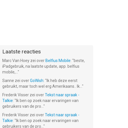
Laatste reacties
Marc Van Hoey
zei over
Belfius Mobile
: "
beste,
iPadgebruik, na laatste update, app. belfius
mobile,...
"
und
Elevator Joe:
Street-food
Street-food
Sanne
zei over
GoWish
: "
Ik heb deze eerst
ard
City Hotel
Tycoon Chef
Tycoon Chef
gebruikt, maar toch wel erg Amerikaans.. Ik...
"
Management
Fever:
Fever: World
Gratis!
Gratis!
Gratis!
Tycoon Sim
Cooking
Cook-ing Star
Frederik Visser
zei over
Tekst naar spraak -
World Sim 2
Talkie
: "
Ik ben op zoek naar ervaringen van
gebruikers van de pro...
"
Frederik Visser
zei over
Tekst naar spraak -
Talkie
: "
Ik ben op zoek naar ervaringen van
gebruikers van de pro...
"