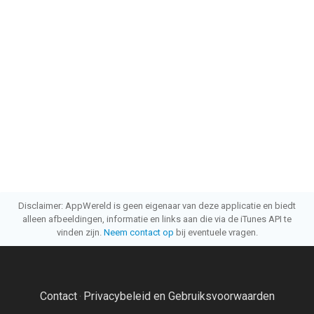
Disclaimer: AppWereld is geen eigenaar van deze applicatie en biedt
alleen afbeeldingen, informatie en links aan die via de iTunes API te
vinden zijn.
Neem contact op
bij eventuele vragen.
Contact
Privacybeleid en Gebruiksvoorwaarden
·