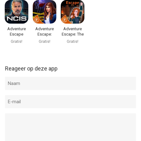
Adventure
Adventure
Adventure
Escape
Escape:
Escape: The
Mysteries
Framed for
Castle
Gratis!
Gratis!
Gratis!
Murder
Reageer op deze app