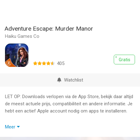
Adventure Escape: Murder Manor
Haiku Games Co
Gratis
405
Watchlist
LET OP: Downloads verlopen via de App Store, bekijk daar altijd
de meest actuele prijs, compatibiliteit en andere informatie. Je
hebt een actief Apple account nodig om apps te installeren.
Invited to a dinner party at the famous Wickham Manor when
Meer
her car breaks down outside, Detective Kate Grey is shocked
that a murder occurs before even dessert is served. Join