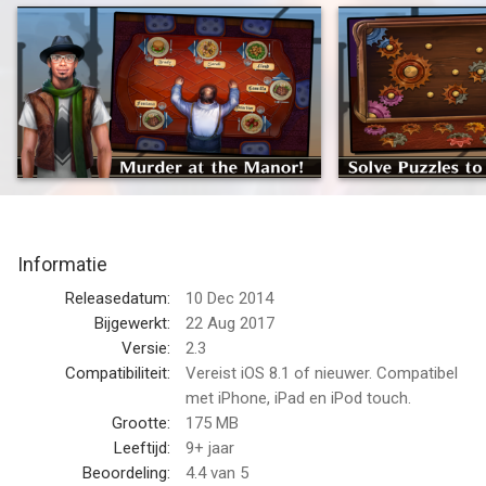
hundreds of thousands of happy Adventure Escape players
and see if you can escape Murder Manor!
Play this premium escape game and see if you can crack the
case!
- Beautiful graphics bring the luxurious but creepy Manor to life
- Complete 9 chapters each with unique escape challenges!
- Gather tools and items to aid in your escape!
- Discover the mystery of the manor. Can you discover who is
Informatie
the murderer? And why?
- Hilarious story with memorable characters like Fontana, who
Releasedatum:
10 Dec 2014
is convinced she can see the future!
Bijgewerkt:
22 Aug 2017
- Solve devious puzzles and riddles!
Versie:
2.3
- Find hidden objects that help you break free!
Compatibiliteit:
Vereist iOS 8.1 of nieuwer. Compatibel
- It’s free! No registration, no hassles, just download and play.
met iPhone, iPad en iPod touch.
Grootte:
175 MB
Find out the mysteries of the famous and rich mysterious
Leeftijd:
9+ jaar
Wickham Manor. Will more guests be murdered? Will you be
Beoordeling:
4.4
van 5