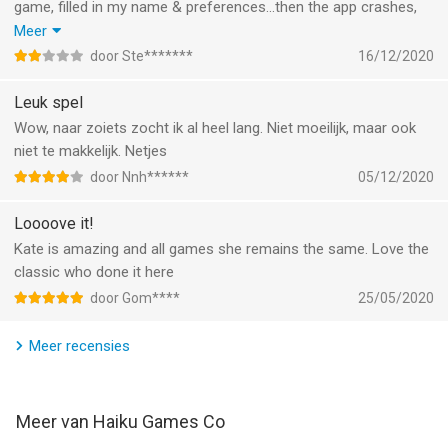
game, filled in my name & preferences...then the app crashes,
back to iPhone screen. Restarted it a few times, cold started
Meer
my iPhone as advised in a forum but it just keeps crashing.
door Ste*******
16/12/2020
Bummer.
Leuk spel
Wow, naar zoiets zocht ik al heel lang. Niet moeilijk, maar ook
niet te makkelijk. Netjes
door Nnh******
05/12/2020
Loooove it!
Kate is amazing and all games she remains the same. Love the
classic who done it here
door Gom****
25/05/2020
Meer recensies
Meer van Haiku Games Co