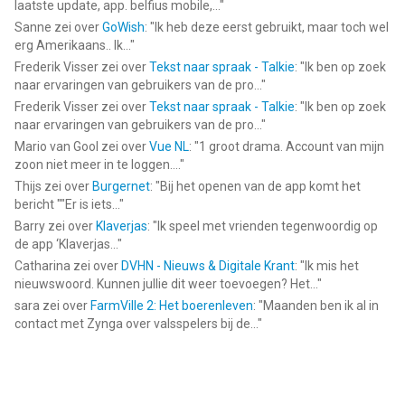
laatste update, app. belfius mobile,...
"
Sanne
zei over
GoWish
: "
Ik heb deze eerst gebruikt, maar toch wel
erg Amerikaans.. Ik...
"
Frederik Visser
zei over
Tekst naar spraak - Talkie
: "
Ik ben op zoek
naar ervaringen van gebruikers van de pro...
"
Frederik Visser
zei over
Tekst naar spraak - Talkie
: "
Ik ben op zoek
naar ervaringen van gebruikers van de pro...
"
Mario van Gool
zei over
Vue NL
: "
1 groot drama. Account van mijn
zoon niet meer in te loggen....
"
Thijs
zei over
Burgernet
: "
Bij het openen van de app komt het
bericht ""Er is iets...
"
Barry
zei over
Klaverjas
: "
Ik speel met vrienden tegenwoordig op
de app ‘Klaverjas...
"
Catharina
zei over
DVHN - Nieuws & Digitale Krant
: "
Ik mis het
nieuwswoord. Kunnen jullie dit weer toevoegen? Het...
"
sara
zei over
FarmVille 2: Het boerenleven
: "
Maanden ben ik al in
contact met Zynga over valsspelers bij de...
"