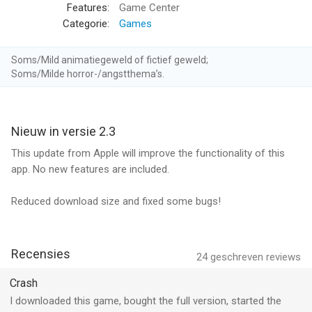
able to solve the case and escape before it is too late?
Features:
Game Center
Categorie:
Games
Stuck? Join the community on Facebook at
https://www.facebook.com/adventureescape!
Soms/Mild animatiegeweld of fictief geweld;
Soms/Milde horror-/angstthema’s.
--
Adventure Escape: Murder Manor van Haiku Games Co is een
Nieuw in versie 2.3
app voor iPhone, iPad en iPod touch met iOS versie 8.1 of
hoger, geschikt bevonden voor gebruikers met leeftijden vanaf
This update from Apple will improve the functionality of this
9 jaar
.
app. No new features are included.
Informatie voor Adventure Escape: Murder Manoris het laatst
Reduced download size and fixed some bugs!
vergeleken op 8 Aug om 03:11.
Recensies
24
geschreven reviews
Crash
I downloaded this game, bought the full version, started the