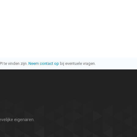
I te vinden zijn.
Neem contact op
bij eventuele vragen.
velijke eigenaren.