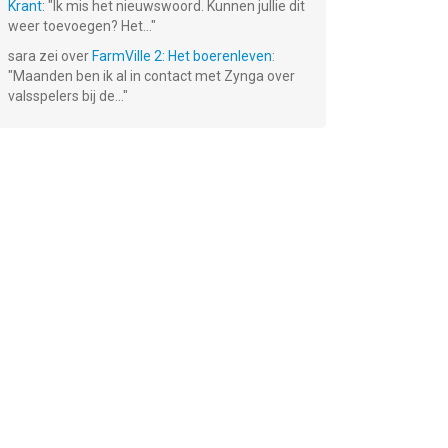
Krant
: "
Ik mis het nieuwswoord. Kunnen jullie dit
weer toevoegen? Het...
"
sara
zei over
FarmVille 2: Het boerenleven
:
"
Maanden ben ik al in contact met Zynga over
valsspelers bij de...
"