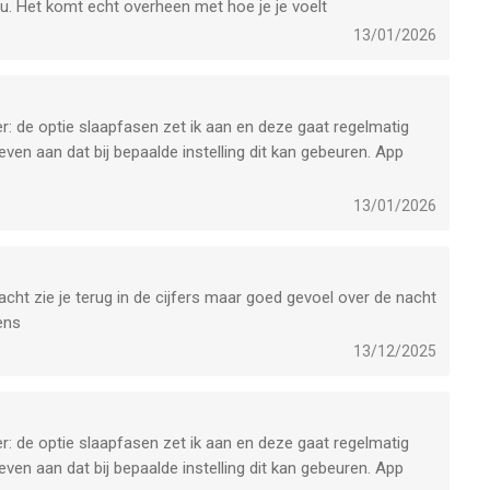
 nu. Het komt echt overheen met hoe je je voelt
13/01/2026
er: de optie slaapfasen zet ik aan en deze gaat regelmatig
ven aan dat bij bepaalde instelling dit kan gebeuren. App
lijft het probleem. Pas de wizard aan of meld bij bepaalde
 dat je voor het slapen gaan je checkt of slaapfasen is
13/01/2026
is. Graag deze bug oplossen!
rdt slaap fasen weer automatisch gedeactiveerd. Voordat ik
. ‘S morgens check ik en dat is het nog steeds geactiveerd.
cht zie je terug in de cijfers maar goed gevoel over de nacht
r de app gedeactiveerd.
ens
13/12/2025
niet moet gebruiken. Apple beveelt deze app aan maar ze zijn
er: de optie slaapfasen zet ik aan en deze gaat regelmatig
ven aan dat bij bepaalde instelling dit kan gebeuren. App