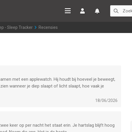
Inloggen
Watchlist
p - Sleep Tracker
>
Recensies
samen met een applewatch. Hij houdt bij hoeveel je beweegt,
ien wanneer je diep slaapt of licht slaapt, hoe vaak je
ordt en hoeveel energie je zou moeten hebben op basis van
 niet goed uitgerust bent, of juist wel en dat is handig want
18/06/2026
niet over mijn grenzen te gaan. Vind het een hele gave en
e twee keer op per nacht het staat erin. Je hartslag blijft hoog