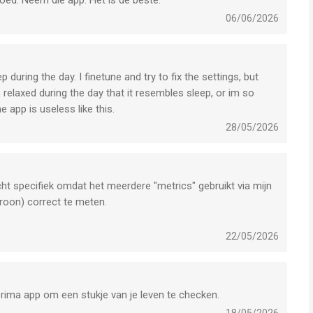
goed. Neem die app. Het is de beste.
06/06/2026
during the day. I finetune and try to fix the settings, but
o relaxed during the day that it resembles sleep, or im so
e app is useless like this.
28/05/2026
ht specifiek omdat het meerdere "metrics" gebruikt via mijn
roon) correct te meten.
ndsdien aan al mijn vrienden geadviseerd.
n screenshot van de afgelopen nacht op mn iPhone, en elk
22/05/2026
.
rima app om een stukje van je leven te checken.