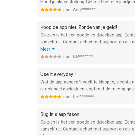
Houd je slaap strak bij. Gebruikt het een jaartje
door Ang*******
Koop de app niet. Zonde van je geld!
Op zich is het een goede en duidelijke app. Echt
vanzelf uit. Contact gehad met support en die ge
opnieuw geïnstalleerd, wizard gevolgd en toch b
Meer
instelling wat het gevolg is. Het is best irritant
door Ikk*******
geactiveerd en bij wakker worden deze inactief 
Update: tijdje ging het goed maar sinds kort wo
Use it everyday !
ga slapen check ik of slaapfasen geactiveerd is
Wat de app aangeeft voelt te kloppen, slechte na
Ververs je je gegevens en slaapfasen wordt doo
is ook heel duidelijk en klopt met de meetgegev
ZORG DAT DIT WORDT OPGELOST!
door Ret*******
Support zecht dat je je bedtime op je telefoon 
niet compatible
Bug in slaap fasen
Op zich is het een goede en duidelijke app. Echt
vanzelf uit. Contact gehad met support en die ge