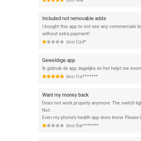
door Mar*******
Included not removable adds
I bought this app to not see any commercials but
without extra payment!
door Dzd*
Geweldige app
Ik gebruik de app dagelijks en het helpt me enor
door Fra*******
Want my money back
Does not work properly anymore. The switch ligh
Not.
Even my phone’s health app does know. Please
door Bar*******