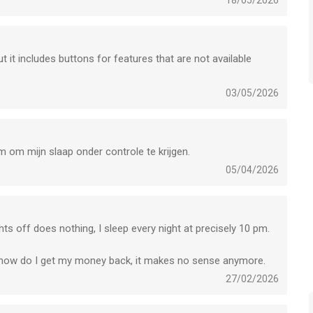
18/05/2026
 it includes buttons for features that are not available
03/05/2026
m om mijn slaap onder controle te krijgen.
05/04/2026
ts off does nothing, I sleep every night at precisely 10 pm.
 how do I get my money back, it makes no sense anymore.
27/02/2026