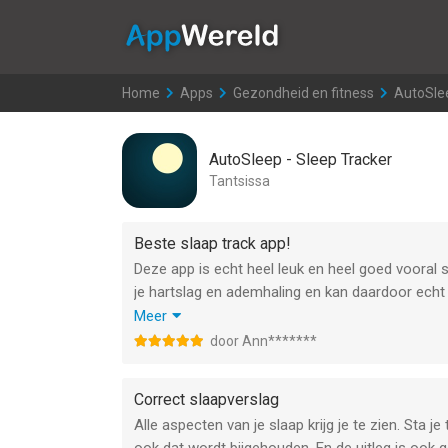
AppWereld
Home
>
Apps
>
Gezondheid en fitness
>
AutoSlee
AutoSleep - Sleep Tracker
Tantsissa
Beste slaap track app!
Deze app is echt heel leuk en heel goed vooral 
je hartslag en ademhaling en kan daardoor echt z
wakker wordt en leuk is ook dat dit gescoord w
Meer
je slaap. Bepaalde metingen geven ook aan dat je
door Ann*******
dan een stapje terug doen overdag helpt me om 
handig app!
Correct slaapverslag
Alle aspecten van je slaap krijg je te zien. Sta j