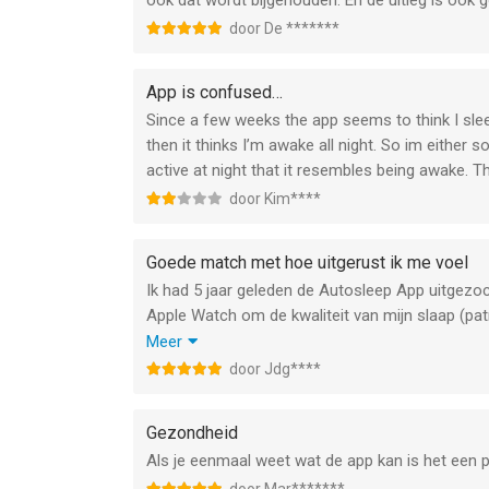
ook dat wordt bijgehouden. En de uitleg is ook 
door De *******
App is confused…
Since a few weeks the app seems to think I sleep 
then it thinks I’m awake all night. So im either s
active at night that it resembles being awake. Th
door Kim****
Goede match met hoe uitgerust ik me voel
Ik had 5 jaar geleden de Autosleep App uitgezoc
Apple Watch om de kwaliteit van mijn slaap (pat
En ik ben er erg enthoussiast over en heb het si
Meer
Ik maak ook elke ochtend (sinds feb-2021 !) ee
door Jdg****
keer is dat een goede afbeelding hoe ik me voel
Gezondheid
Als je eenmaal weet wat de app kan is het een p