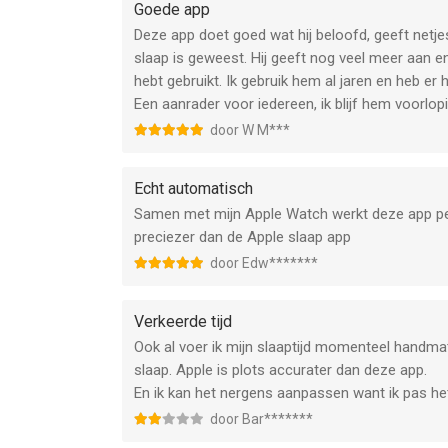
Goede app
Deze app doet goed wat hij beloofd, geeft netj
slaap is geweest. Hij geeft nog veel meer aan e
hebt gebruikt. Ik gebruik hem al jaren en heb er 
Een aanrader voor iedereen, ik blijf hem voorlop
door W M***
Echt automatisch
Samen met mijn Apple Watch werkt deze app perf
preciezer dan de Apple slaap app
door Edw*******
Verkeerde tijd
Ook al voer ik mijn slaaptijd momenteel handmati
slaap. Apple is plots accurater dan deze app.
En ik kan het nergens aanpassen want ik pas he
door Bar*******