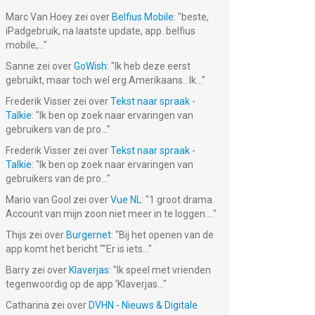
Marc Van Hoey
zei over
Belfius Mobile
: "
beste,
iPadgebruik, na laatste update, app. belfius
mobile,...
"
Sanne
zei over
GoWish
: "
Ik heb deze eerst
gebruikt, maar toch wel erg Amerikaans.. Ik...
"
Frederik Visser
zei over
Tekst naar spraak -
Talkie
: "
Ik ben op zoek naar ervaringen van
gebruikers van de pro...
"
Frederik Visser
zei over
Tekst naar spraak -
Talkie
: "
Ik ben op zoek naar ervaringen van
gebruikers van de pro...
"
Mario van Gool
zei over
Vue NL
: "
1 groot drama.
Account van mijn zoon niet meer in te loggen....
"
Thijs
zei over
Burgernet
: "
Bij het openen van de
app komt het bericht ""Er is iets...
"
Barry
zei over
Klaverjas
: "
Ik speel met vrienden
tegenwoordig op de app ‘Klaverjas...
"
Catharina
zei over
DVHN - Nieuws & Digitale