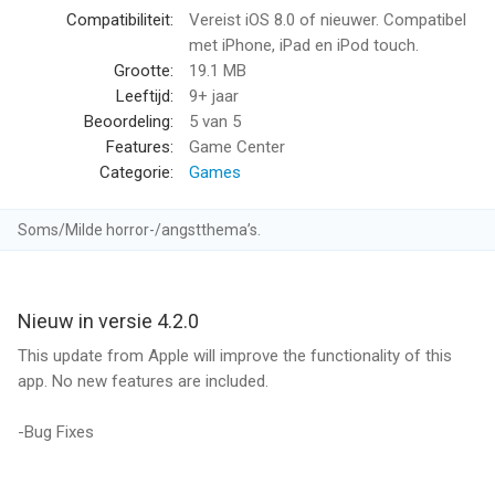
“..one of the most realistic and fun games I have used on the
Compatibiliteit:
Vereist iOS 8.0 of nieuwer. Compatibel
iPhone.” – Mike’s iPhone Blog
met iPhone, iPad en iPod touch.
Grootte:
19.1 MB
FEATURES:
Leeftijd:
9+ jaar
Beoordeling:
5
van 5
- Three Fun and Challenging Game Modes
Features:
Game Center
-- Classic: sink the most 2-point shots in 45 seconds
Categorie:
Games
-- Progressive: score the most 2 and 3 point shots in 99
seconds against a moving backboard
Soms/Milde horror-/angstthema’s.
-- 3 Point: score as many 3 pointers as you can in 45 seconds
- Eight unique skins: Choose your favorite themed environment
-- Arcade: Play using the classic look of arcade hoops
Nieuw in versie 4.2.0
-- New! Carnival: what really is behind “the curtain”, complete
This update from Apple will improve the functionality of this
with juggler and carnival ball
app. No new features are included.
-- New! Robot: get out the oil! Robot hands, robot cage and
even a robot ball!
-Bug Fixes
-- Zombies: Play as a member of the undead
-- Space: a celestial shooting experience featuring