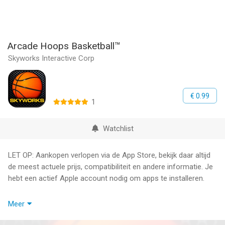
Arcade Hoops Basketball™
Skyworks Interactive Corp
€ 0.99
1
Watchlist
LET OP: Aankopen verlopen via de App Store, bekijk daar altijd
de meest actuele prijs, compatibiliteit en andere informatie. Je
hebt een actief Apple account nodig om apps te installeren.
Your favorite basketball game just got better! We've just added
Meer
two new fun skins for even more variety in game play - Robot
and Carnival. And don't forget our Christmas skin in the holiday