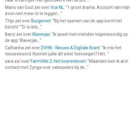
naar ervaringen van gebruikers van de pro...
"
Mario van Gool
zei over
Vue NL
: "
1 groot drama. Account van mijn
zoon niet meer in te loggen....
"
Thijs
zei over
Burgernet
: "
Bij het openen van de app komt het
bericht ""Er is iets...
"
Barry
zei over
Klaverjas
: "
Ik speel met vrienden tegenwoordig op
de app ‘Klaverjas...
"
Catharina
zei over
DVHN - Nieuws & Digitale Krant
: "
Ik mis het
nieuwswoord. Kunnen jullie dit weer toevoegen? Het...
"
sara
zei over
FarmVille 2: Het boerenleven
: "
Maanden ben ik al in
contact met Zynga over valsspelers bij de...
"