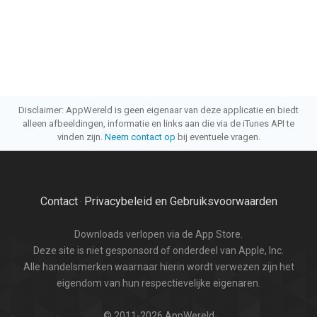
Disclaimer: AppWereld is geen eigenaar van deze applicatie en biedt
alleen afbeeldingen, informatie en links aan die via de iTunes API te
vinden zijn.
Neem contact op
bij eventuele vragen.
Contact
Privacybeleid en Gebruiksvoorwaarden
·
Downloads verlopen via de App Store.
Deze site is niet gesponsord of onderdeel van Apple, Inc.
Alle handelsmerken waarnaar hierin wordt verwezen zijn het
eigendom van hun respectievelijke eigenaren.
© 2011-2026 AppWereld