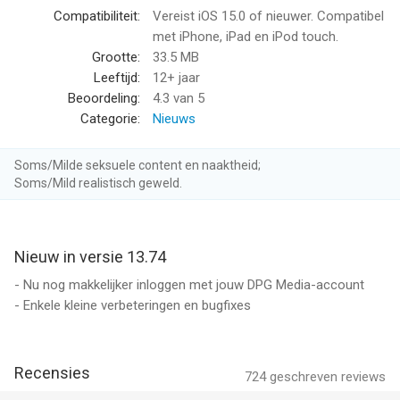
- Dordrecht
Compatibiliteit:
Vereist iOS 15.0 of nieuwer. Compatibel
- Delft
met iPhone, iPad en iPod touch.
- Den Haag
Grootte:
33.5 MB
- Gouda
Leeftijd:
12+ jaar
- Hoeksche Waard
Beoordeling:
4.3
van 5
- Rivierenland
Categorie:
Nieuws
- Rotterdam
- Utrecht
Soms/Milde seksuele content en naaktheid;
- Voorne-Putten
Soms/Mild realistisch geweld.
- Waterweg
- Westland
- Woerden
Nieuw in versie 13.74
- Zoetermeer
- Nu nog makkelijker inloggen met jouw DPG Media-account
Volg het AD op Social Media
- Enkele kleine verbeteringen en bugfixes
Blijf 24/7 op de hoogte door ad.nl te volgen op Facebook,
Instagram of Twitter.
Facebook: https://www.facebook.com/AD.NL
Recensies
724
geschreven reviews
Instagram: https://www.instagram.com/ad_nl/