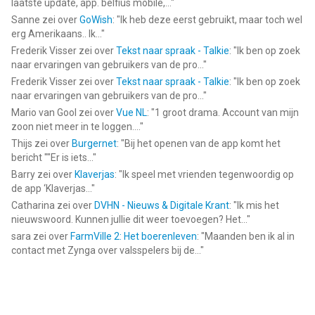
laatste update, app. belfius mobile,...
"
Sanne
zei over
GoWish
: "
Ik heb deze eerst gebruikt, maar toch wel
erg Amerikaans.. Ik...
"
Frederik Visser
zei over
Tekst naar spraak - Talkie
: "
Ik ben op zoek
naar ervaringen van gebruikers van de pro...
"
Frederik Visser
zei over
Tekst naar spraak - Talkie
: "
Ik ben op zoek
naar ervaringen van gebruikers van de pro...
"
Mario van Gool
zei over
Vue NL
: "
1 groot drama. Account van mijn
zoon niet meer in te loggen....
"
Thijs
zei over
Burgernet
: "
Bij het openen van de app komt het
bericht ""Er is iets...
"
Barry
zei over
Klaverjas
: "
Ik speel met vrienden tegenwoordig op
de app ‘Klaverjas...
"
Catharina
zei over
DVHN - Nieuws & Digitale Krant
: "
Ik mis het
nieuwswoord. Kunnen jullie dit weer toevoegen? Het...
"
sara
zei over
FarmVille 2: Het boerenleven
: "
Maanden ben ik al in
contact met Zynga over valsspelers bij de...
"