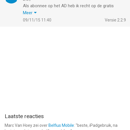
Als abonnee op het AD heb ik recht op de gratis
digitale krant.
Meer
De app geeft aan : onvoltooide update. Helaas blijft
09/11/15 11:40
Versie 2.2.9
deze mededeling en
wordt de update niet afgemaakt. Is er sprake van
storing ?
Groetend, M.M.Deurwaarder
Dongestraat 47 4388VK Oost-Souburg
Laatste reacties
Marc Van Hoey
zei over
Belfius Mobile
: "
beste, iPadgebruik, na