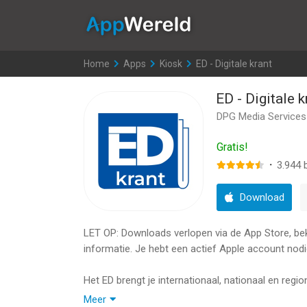
AppWereld
Home
>
Apps
>
Kiosk
>
ED - Digitale krant
ED - Digitale k
DPG Media Services
Gratis!
·
3.944
b
Download
LET OP: Downloads verlopen via de App Store, bekij
informatie. Je hebt een actief Apple account nodi
Het ED brengt je internationaal, nationaal en reg
internationale topsport, maar hebben ook aandach
Meer