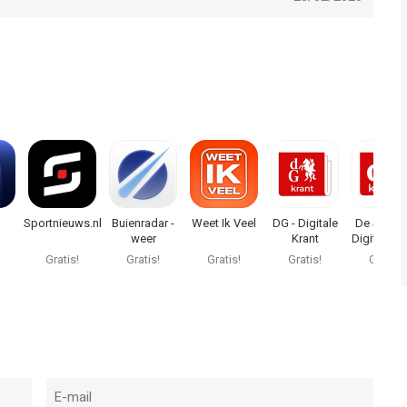
Sportnieuws.nl
Buienradar -
Weet Ik Veel
DG - Digitale
De Stentor
weer
Krant
Digitale kr
Gratis!
Gratis!
Gratis!
Gratis!
Gratis!