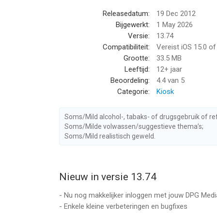
Blijf 24/7 op de hoogte door het ED te volgen op 
Releasedatum:
19 Dec 2012
Facebook: https://www.facebook.com/eindhoven
Bijgewerkt:
1 May 2026
Instagram: https://www.instagram.com/eindhove
Versie:
13.74
Twitter: https://twitter.com/ED_regio
Compatibiliteit:
Vereist iOS 15.0 o
Grootte:
33.5 MB
Vragen of suggesties?
Leeftijd:
12+ jaar
Heb je vragen of opmerkingen over de ED Digitale
Beoordeling:
4.4
van 5
contact met ons op door een e-mail te sturen naar
Categorie:
Kiosk
Het ED is een uitgave van DPG Media BV
Soms/Mild alcohol-, tabaks- of drugsgebruik of re
Onze gebruiksvoorwaarden vind je hier: https://
Soms/Milde volwassen/suggestieve thema’s;
En onze privacy statement vind je hier: https://w
Soms/Mild realistisch geweld.
--
Nieuw in versie 13.74
ED - Digitale krant van DPG Media Services is een
hoger, geschikt bevonden voor gebruikers met lee
- Nu nog makkelijker inloggen met jouw DPG Med
- Enkele kleine verbeteringen en bugfixes
Informatie voor ED - Digitale krantis het laatst v