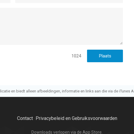
1024
atie en biedt alleen afbeeldingen, informatie en links aan die via de iTunes AP
Contact
Privacybeleid en Gebruiksvoorwaarden
·
Downloads verlopen via de App Store.