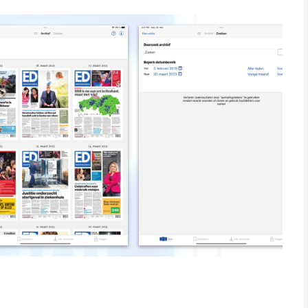
in showbizzland.
aar dan op je beeldscherm. De app bevat alle regionale edities
dere edities.
papieren krant, of per artikel vanuit verschillende nieuwslijsten.
netverbinding te lezen en je kunt automatisch downloaden