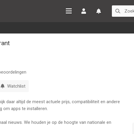
Inloggen
Watchlist
rant
eoordelingen
Watchlist
k daar altijd de meest actuele prijs, compatibiliteit en andere
g om apps te installeren.
ionaal nieuws. We houden je op de hoogte van nationale en
t voor sport in de regio zoals amateurvoetbal. En we vertellen