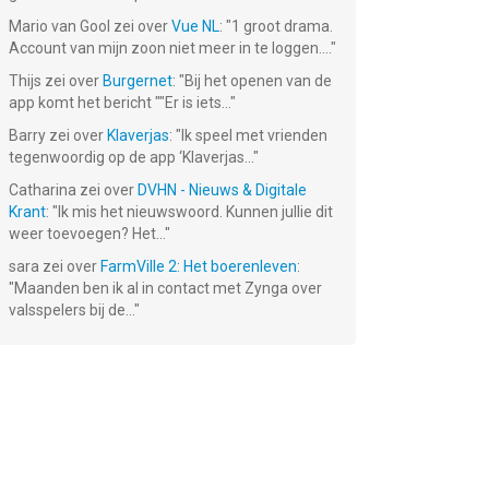
Mario van Gool
zei over
Vue NL
: "
1 groot drama.
Account van mijn zoon niet meer in te loggen....
"
Thijs
zei over
Burgernet
: "
Bij het openen van de
app komt het bericht ""Er is iets...
"
Barry
zei over
Klaverjas
: "
Ik speel met vrienden
tegenwoordig op de app ‘Klaverjas...
"
Catharina
zei over
DVHN - Nieuws & Digitale
Krant
: "
Ik mis het nieuwswoord. Kunnen jullie dit
weer toevoegen? Het...
"
sara
zei over
FarmVille 2: Het boerenleven
:
 -
RTL Nieuws &
PZC - Digitale
BD - Digitale
ant
Entertainment
krant
krant
"
Maanden ben ik al in contact met Zynga over
valsspelers bij de...
"
Gratis!
Gratis!
Gratis!