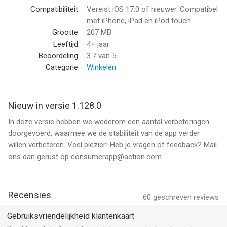
nooit meer een boodschap! En het mooie is dat je je favorieten
Compatibiliteit:
Vereist iOS 17.0 of nieuwer. Compatibel
op elk van je apparaten kunt bekijken.
met iPhone, iPad en iPod touch.
Grootte:
207 MB
* Gebruik de handige productscanner voor meer infoWil je
Leeftijd:
4+ jaar
meer informatie over een artikel? Met de app maak je van je
Beoordeling:
3.7
van 5
telefoon in mum van tijd een scanner. Zo zie je in de winkel (of
Categorie:
Winkelen
thuis) precies wat je wilt weten.
* Al je kassabonnen digitaal én op één plekAl je Action
Nieuw in versie 1.128.0
kassabonnen vind je nu netjes bij elkaar in de app. Scan je
In deze versie hebben we wederom een aantal verbeteringen
digitale klantenkaart wanneer je wat koopt in de winkel en de
doorgevoerd, waarmee we de stabiliteit van de app verder
digitale bon verschijnt automatisch in de app.
willen verbeteren. Veel plezier! Heb je vragen of feedback? Mail
ons dan gerust op consumerapp@action.com
Laat je inspireren door 6000+ artikelen
Scrol op je gemak door de app en laat je verrassen door de
meer dan 6000 artikelen die Action je dagelijks te bieden heeft.
Er is zo veel dat je gewoon niet uitgekeken raakt!
Recensies
60
geschreven reviews
--
Gebruiksvriendelijkheid klantenkaart