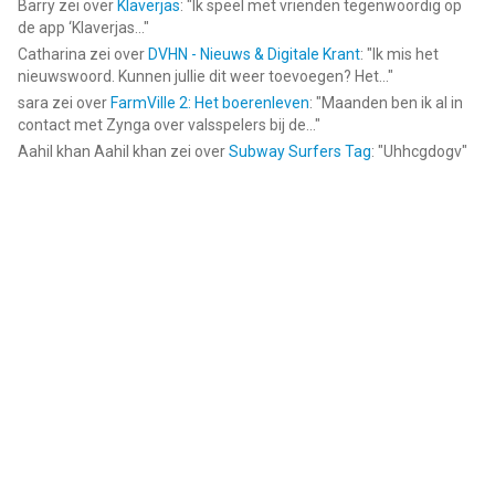
Barry
zei over
Klaverjas
: "
Ik speel met vrienden tegenwoordig op
de app ‘Klaverjas...
"
Catharina
zei over
DVHN - Nieuws & Digitale Krant
: "
Ik mis het
nieuwswoord. Kunnen jullie dit weer toevoegen? Het...
"
sara
zei over
FarmVille 2: Het boerenleven
: "
Maanden ben ik al in
contact met Zynga over valsspelers bij de...
"
Aahil khan Aahil khan
zei over
Subway Surfers Tag
: "
Uhhcgdogv
"