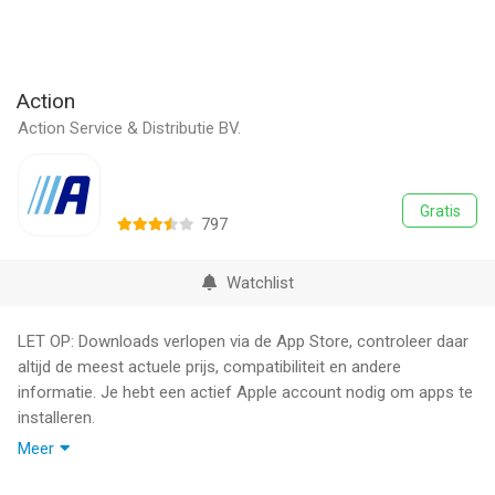
Action
Action Service & Distributie BV.
Gratis
797
Watchlist
LET OP: Downloads verlopen via de App Store, controleer daar
altijd de meest actuele prijs, compatibiliteit en andere
informatie. Je hebt een actief Apple account nodig om apps te
installeren.
Meer
Met de Action app heb je nu 24/7 toegang tot al het leuks waar
je normaal gesproken voor naar de Action winkel gaat. Je bent