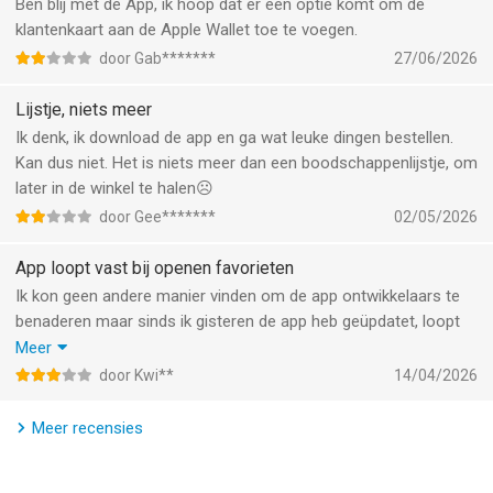
Ben blij met de App, ik hoop dat er een optie komt om de
Action van Action Service & Distributie BV. is een iPhone app
klantenkaart aan de Apple Wallet toe te voegen.
met iOS versie 17.0 of hoger, geschikt bevonden voor
door Gab*******
27/06/2026
gebruikers met leeftijden vanaf
4 jaar
.
Lijstje, niets meer
Informatie voor Actionis het laatst vergeleken op 6 Aug om
Ik denk, ik download de app en ga wat leuke dingen bestellen.
11:56.
Kan dus niet. Het is niets meer dan een boodschappenlijstje, om
later in de winkel te halen☹️
door Gee*******
02/05/2026
App loopt vast bij openen favorieten
Ik kon geen andere manier vinden om de app ontwikkelaars te
benaderen maar sinds ik gisteren de app heb geüpdatet, loopt
de app vast bij het openen van mijn favorieten lijst. De eerste en
Meer
grootste die ik ooit in de app heb gemaakt. Heb meerdere
door Kwi**
14/04/2026
lijstjes maar hij loopt alleen vast bij deze. App heb ik al herstart
en opnieuw geprobeerd. Graag meenemen in de volgende
Meer recensies
update.