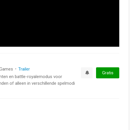
Games
·
Trailer
Gratis
chten en battle-royalemodus voor
Watchlist
den of alleen in verschillende spelmodi