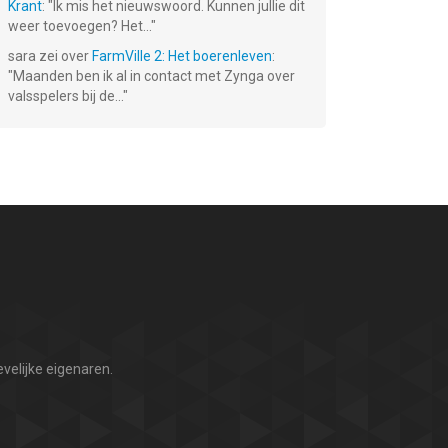
Krant
: "
Ik mis het nieuwswoord. Kunnen jullie dit
weer toevoegen? Het...
"
sara
zei over
FarmVille 2: Het boerenleven
:
"
Maanden ben ik al in contact met Zynga over
valsspelers bij de...
"
velijke eigenaren.