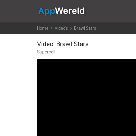
AppWereld
Home
>
Video's
>
Brawl Stars
Video: Brawl Stars
Supercell