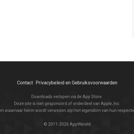
Contact
Privacybeleid en Gebruiksvoorwaarden
·
Downloads verlopen via de App Store.
Deze site is niet gesponsord of onderdeel van Apple, Inc.
n waarnaar hierin wordt verwezen zijn het eigendom van hun respectie
© 2011-2026 AppWereld