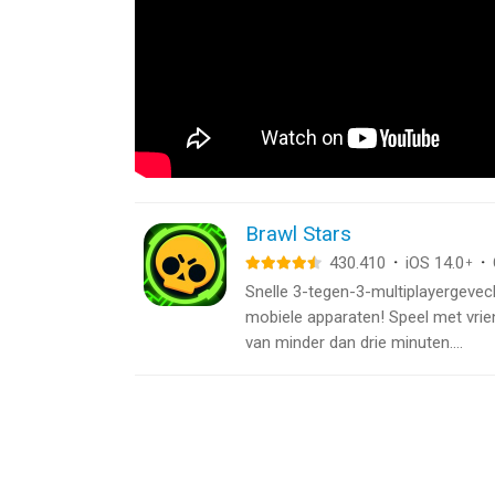
Brawl Stars
430.410
·
iOS 14.0
·
+
Snelle 3-tegen-3-multiplayergeve
mobiele apparaten! Speel met vrien
van minder dan drie minuten....