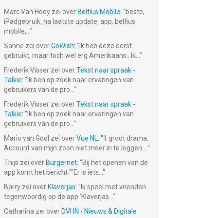
Marc Van Hoey
zei over
Belfius Mobile
: "
beste,
iPadgebruik, na laatste update, app. belfius
mobile,...
"
Sanne
zei over
GoWish
: "
Ik heb deze eerst
gebruikt, maar toch wel erg Amerikaans.. Ik...
"
Frederik Visser
zei over
Tekst naar spraak -
Talkie
: "
Ik ben op zoek naar ervaringen van
gebruikers van de pro...
"
Frederik Visser
zei over
Tekst naar spraak -
Talkie
: "
Ik ben op zoek naar ervaringen van
gebruikers van de pro...
"
Mario van Gool
zei over
Vue NL
: "
1 groot drama.
Account van mijn zoon niet meer in te loggen....
"
Thijs
zei over
Burgernet
: "
Bij het openen van de
app komt het bericht ""Er is iets...
"
Barry
zei over
Klaverjas
: "
Ik speel met vrienden
tegenwoordig op de app ‘Klaverjas...
"
Catharina
zei over
DVHN - Nieuws & Digitale