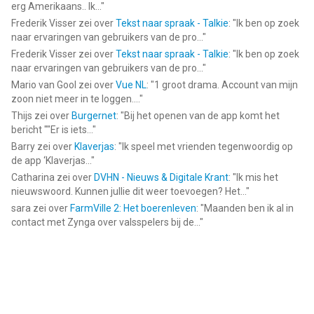
erg Amerikaans.. Ik...
"
Frederik Visser
zei over
Tekst naar spraak - Talkie
: "
Ik ben op zoek
naar ervaringen van gebruikers van de pro...
"
Frederik Visser
zei over
Tekst naar spraak - Talkie
: "
Ik ben op zoek
naar ervaringen van gebruikers van de pro...
"
Mario van Gool
zei over
Vue NL
: "
1 groot drama. Account van mijn
zoon niet meer in te loggen....
"
Thijs
zei over
Burgernet
: "
Bij het openen van de app komt het
bericht ""Er is iets...
"
Barry
zei over
Klaverjas
: "
Ik speel met vrienden tegenwoordig op
de app ‘Klaverjas...
"
Catharina
zei over
DVHN - Nieuws & Digitale Krant
: "
Ik mis het
nieuwswoord. Kunnen jullie dit weer toevoegen? Het...
"
sara
zei over
FarmVille 2: Het boerenleven
: "
Maanden ben ik al in
contact met Zynga over valsspelers bij de...
"