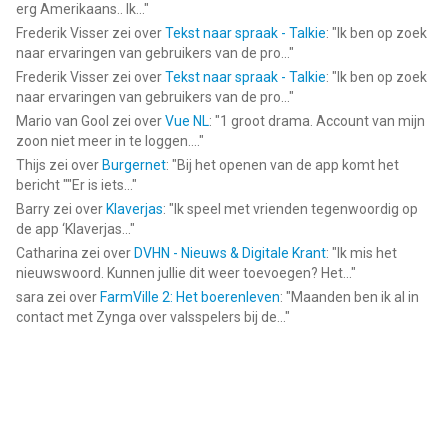
erg Amerikaans.. Ik...
"
Frederik Visser
zei over
Tekst naar spraak - Talkie
: "
Ik ben op zoek
naar ervaringen van gebruikers van de pro...
"
Frederik Visser
zei over
Tekst naar spraak - Talkie
: "
Ik ben op zoek
naar ervaringen van gebruikers van de pro...
"
Mario van Gool
zei over
Vue NL
: "
1 groot drama. Account van mijn
zoon niet meer in te loggen....
"
Thijs
zei over
Burgernet
: "
Bij het openen van de app komt het
bericht ""Er is iets...
"
Barry
zei over
Klaverjas
: "
Ik speel met vrienden tegenwoordig op
de app ‘Klaverjas...
"
Catharina
zei over
DVHN - Nieuws & Digitale Krant
: "
Ik mis het
nieuwswoord. Kunnen jullie dit weer toevoegen? Het...
"
sara
zei over
FarmVille 2: Het boerenleven
: "
Maanden ben ik al in
contact met Zynga over valsspelers bij de...
"