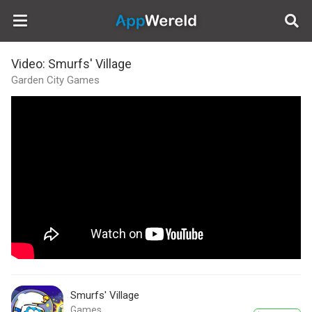
AppWereld
Video: Smurfs' Village
Garden City Games
Smurfs' Village
Games