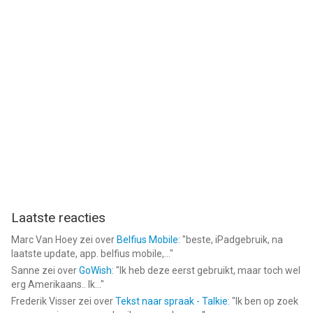
Laatste reacties
Marc Van Hoey
zei over
Belfius Mobile
: "
beste, iPadgebruik, na
laatste update, app. belfius mobile,...
"
Sanne
zei over
GoWish
: "
Ik heb deze eerst gebruikt, maar toch wel
erg Amerikaans.. Ik...
"
Frederik Visser
zei over
Tekst naar spraak - Talkie
: "
Ik ben op zoek