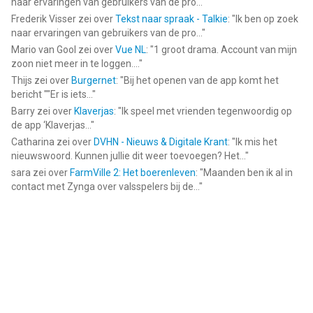
naar ervaringen van gebruikers van de pro...
"
Frederik Visser
zei over
Tekst naar spraak - Talkie
: "
Ik ben op zoek
naar ervaringen van gebruikers van de pro...
"
Mario van Gool
zei over
Vue NL
: "
1 groot drama. Account van mijn
zoon niet meer in te loggen....
"
Thijs
zei over
Burgernet
: "
Bij het openen van de app komt het
bericht ""Er is iets...
"
Barry
zei over
Klaverjas
: "
Ik speel met vrienden tegenwoordig op
de app ‘Klaverjas...
"
Catharina
zei over
DVHN - Nieuws & Digitale Krant
: "
Ik mis het
nieuwswoord. Kunnen jullie dit weer toevoegen? Het...
"
sara
zei over
FarmVille 2: Het boerenleven
: "
Maanden ben ik al in
contact met Zynga over valsspelers bij de...
"