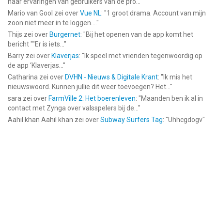
naar ervaringen van gebruikers van de pro...
"
Mario van Gool
zei over
Vue NL
: "
1 groot drama. Account van mijn
zoon niet meer in te loggen....
"
Thijs
zei over
Burgernet
: "
Bij het openen van de app komt het
bericht ""Er is iets...
"
Barry
zei over
Klaverjas
: "
Ik speel met vrienden tegenwoordig op
de app ‘Klaverjas...
"
Catharina
zei over
DVHN - Nieuws & Digitale Krant
: "
Ik mis het
nieuwswoord. Kunnen jullie dit weer toevoegen? Het...
"
sara
zei over
FarmVille 2: Het boerenleven
: "
Maanden ben ik al in
contact met Zynga over valsspelers bij de...
"
Aahil khan Aahil khan
zei over
Subway Surfers Tag
: "
Uhhcgdogv
"