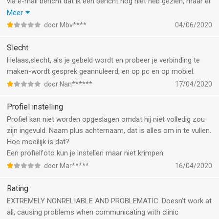
via e-mail bericht dat ik een bericht nog niet heb gezien, maar er
is geen bericht. Als ik een bericht stuur kan ik deze ook nergens
Meer
meer terugvinden.
door Mbv****
04/06/2020
De app weggooien en opnieuw installeren helpt ook niet.
Deze app is altijd al onstabiel geweest maar doet het nu dus
Slecht
helemaal niet meer!
Helaas,slecht, als je gebeld wordt en probeer je verbinding te
maken-wordt gesprek geannuleerd, en op pc en op mobiel.
door Nan******
17/04/2020
Profiel instelling
Profiel kan niet worden opgeslagen omdat hij niet volledig zou
zijn ingevuld. Naam plus achternaam, dat is alles om in te vullen.
Hoe moeilijk is dat?
Een profielfoto kun je instellen maar niet krimpen.
door Mar*****
16/04/2020
Rating
EXTREMELY NONRELIABLE AND PROBLEMATIC. Doesn’t work at
all, causing problems when communicating with clinic