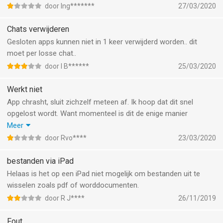
door Ing*******
27/03/2020
Chats verwijderen
Gesloten apps kunnen niet in 1 keer verwijderd worden.. dit
moet per losse chat..
door I B******
25/03/2020
Werkt niet
App chrasht, sluit zichzelf meteen af. Ik hoop dat dit snel
opgelost wordt. Want momenteel is dit de enige manier
waarom ik contact kan hebben met de huisarts. Ik heb zelf al
Meer
opnieuw geïnstalleerd en telefoon opnieuw opgestart, maar dat
door Rvo****
23/03/2020
heeft geen zin gehad.
bestanden via iPad
Helaas is het op een iPad niet mogelijk om bestanden uit te
wisselen zoals pdf of worddocumenten.
door R J****
26/11/2019
Fout