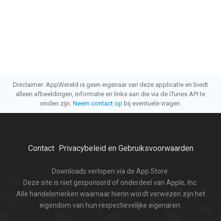
Disclaimer: AppWereld is geen eigenaar van deze applicatie en biedt
alleen afbeeldingen, informatie en links aan die via de iTunes API te
vinden zijn.
Neem contact op
bij eventuele vragen.
Contact
Privacybeleid en Gebruiksvoorwaarden
·
Downloads verlopen via de App Store.
Deze site is niet gesponsord of onderdeel van Apple, Inc.
Alle handelsmerken waarnaar hierin wordt verwezen zijn het
eigendom van hun respectievelijke eigenaren.