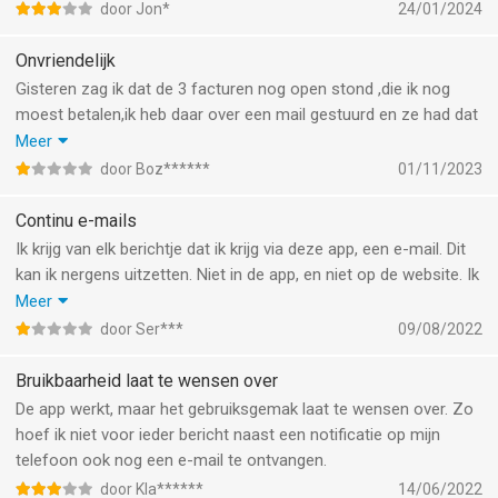
door Jon*
24/01/2024
Onvriendelijk
Gisteren zag ik dat de 3 facturen nog open stond ,die ik nog
moest betalen,ik heb daar over een mail gestuurd en ze had dat
na gekeken dat het niet verwerkt was.
Meer
Ik gaf aan dat ik betaald heb ,maar dat geloofden ze niet,de
door Boz******
01/11/2023
facturen stonden nog open
Ik ben nog naar huis gegaan om mijn bankrekening te laten zien
Continu e-mails
met de betalingen
Ik krijg van elk berichtje dat ik krijg via deze app, een e-mail. Dit
Zeer onvriendelijke assistente
kan ik nergens uitzetten. Niet in de app, en niet op de website. Ik
kan ook nergens bericht maken van dit probleem, daarom
Meer
probeer ik het via deze weg. Vanochtend heb ik 6 mails
door Ser***
09/08/2022
gekregen omdat ik een gesprek heb gevoerd via deze app. 6
mails in 5 minuten. Dit is erg vervelend en ik hoop dat mijn
Bruikbaarheid laat te wensen over
probleem opgelost kan worden.
De app werkt, maar het gebruiksgemak laat te wensen over. Zo
hoef ik niet voor ieder bericht naast een notificatie op mijn
telefoon ook nog een e-mail te ontvangen.
door Kla******
14/06/2022