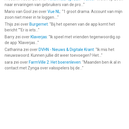
naar ervaringen van gebruikers van de pro...
"
Mario van Gool
zei over
Vue NL
: "
1 groot drama. Account van mijn
zoon niet meer in te loggen....
"
Thijs
zei over
Burgernet
: "
Bij het openen van de app komt het
bericht ""Er is iets...
"
Barry
zei over
Klaverjas
: "
Ik speel met vrienden tegenwoordig op
de app ‘Klaverjas...
"
Catharina
zei over
DVHN - Nieuws & Digitale Krant
: "
Ik mis het
nieuwswoord. Kunnen jullie dit weer toevoegen? Het...
"
sara
zei over
FarmVille 2: Het boerenleven
: "
Maanden ben ik al in
contact met Zynga over valsspelers bij de...
"