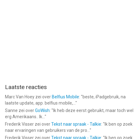
Laatste reacties
Marc Van Hoey
zei over
Belfius Mobile
: "
beste, iPadgebruik, na
laatste update, app. belfius mobile,...
"
Sanne
zei over
GoWish
: "
Ik heb deze eerst gebruikt, maar toch wel
erg Amerikaans.. Ik...
"
Frederik Visser
zei over
Tekst naar spraak - Talkie
: "
Ik ben op zoek
naar ervaringen van gebruikers van de pro...
"
Frederik Visser
zei over
Tekst naar spraak - Talkie
: "
Ik ben op zoek