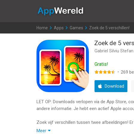
AppWereld
Home
>
Apps
>
Games
>
Zoek de 5 verschillen!
Zoek de 5 vers
Gabriel Silviu Stefan
Gratis!
·
269
be
Download
LET OP: Downloads verlopen via de App Store, contr
andere informatie. Je hebt een actief Apple accou
Zoek vijf verschillen tussen twee afbeeldingen! Er
Meer