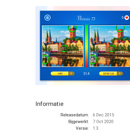
Simpel, leuk en verslavend om te spelen.
Speel nu gratis!
--
Zoek de 5 verschillen! van Gabriel Silviu Stefan i
hoger, geschikt bevonden voor gebruikers met lee
Informatie voor Zoek de 5 verschillen!is het laat
Informatie
Releasedatum:
6 Dec 2015
Bijgewerkt:
7 Oct 2020
Versie:
1.3