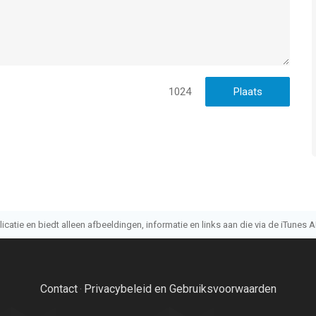
1024
atie en biedt alleen afbeeldingen, informatie en links aan die via de iTunes AP
Contact
Privacybeleid en Gebruiksvoorwaarden
·