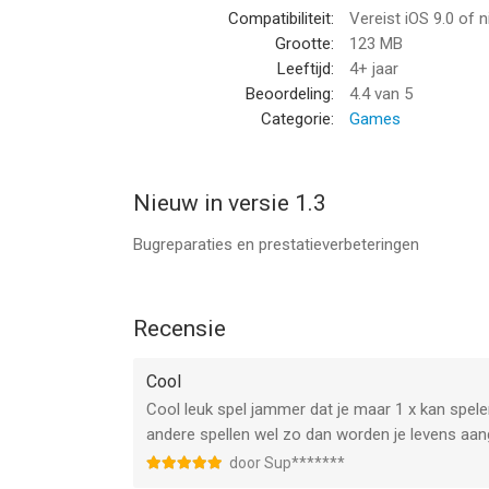
Compatibiliteit:
Vereist iOS 9.0 of 
Grootte:
123 MB
Leeftijd:
4+ jaar
Beoordeling:
4.4
van 5
Categorie:
Games
Nieuw in versie 1.3
Bugreparaties en prestatieverbeteringen
Recensie
Cool
Cool leuk spel jammer dat je maar 1 x kan spelen
andere spellen wel zo dan worden je levens aan
door Sup*******