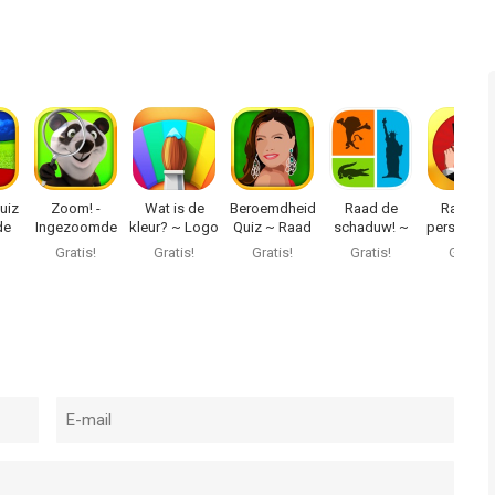
uiz
Zoom! -
Wat is de
Beroemdheid
Raad de
Raad he
de
Ingezoomde
kleur? ~ Logo
Quiz ~ Raad
schaduw! ~
personage
en
foto's
quiz
wie het is?
Pop cultuur
Gratis Lo
Gratis!
Gratis!
Gratis!
Gratis!
Gratis!
quiz
Quiz