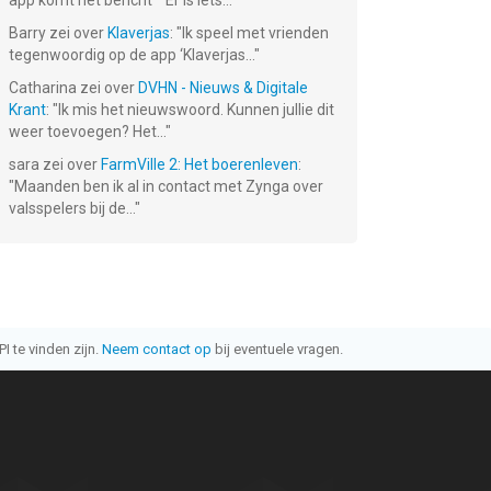
app komt het bericht ""Er is iets...
"
Barry
zei over
Klaverjas
: "
Ik speel met vrienden
tegenwoordig op de app ‘Klaverjas...
"
Catharina
zei over
DVHN - Nieuws & Digitale
Krant
: "
Ik mis het nieuwswoord. Kunnen jullie dit
weer toevoegen? Het...
"
sara
zei over
FarmVille 2: Het boerenleven
:
"
Maanden ben ik al in contact met Zynga over
valsspelers bij de...
"
I te vinden zijn.
Neem contact op
bij eventuele vragen.