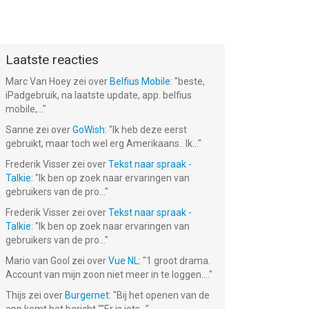
Laatste reacties
Marc Van Hoey
zei over
Belfius Mobile
: "
beste,
iPadgebruik, na laatste update, app. belfius
mobile,...
"
Sanne
zei over
GoWish
: "
Ik heb deze eerst
t
Raad het land!
Iconica
Woordspel ~
! ~
Nederland ~
Quiz met 4
gebruikt, maar toch wel erg Amerikaans.. Ik...
"
go
Gratis
plaatjes en 1
Gratis!
Gratis!
Gratis!
Frederik Visser
zei over
Tekst naar spraak -
spelletjes met
woord
plaatjes
Talkie
: "
Ik ben op zoek naar ervaringen van
gebruikers van de pro...
"
Frederik Visser
zei over
Tekst naar spraak -
Talkie
: "
Ik ben op zoek naar ervaringen van
gebruikers van de pro...
"
Mario van Gool
zei over
Vue NL
: "
1 groot drama.
Account van mijn zoon niet meer in te loggen....
"
Thijs
zei over
Burgernet
: "
Bij het openen van de