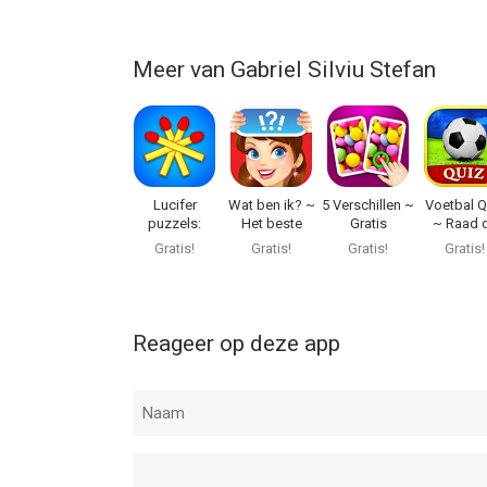
Meer van Gabriel Silviu Stefan
Lucifer
Wat ben ik? ~
5 Verschillen ~
Voetbal Q
puzzels:
Het beste
Gratis
~ Raad 
Spelletjes HD
party spel
spelletjes
speler 
Gratis!
Gratis!
Gratis!
Gratis!
team!
Reageer op deze app