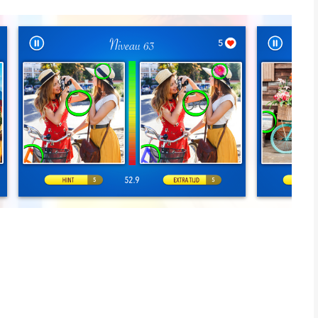
s een app voor iPhone, iPad en iPod touch met iOS versie 9.0 of
ftijden vanaf
4 jaar
.
st vergeleken op 8 Aug om 07:39.