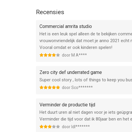
iOS versie 15.0 of hoger, geschikt bevonden voor 
Recensies
Informatie voor Zero City: Zombie Shelter Gameis
Commercial amrita studio
Het is een leuk spel alleen de te bekijken commer
vrouwonvriendelijk dat moet je anno 2021 echt n
Vooral omdat er ook kinderen spelen!
door M A****
Zero city def underrated game
Super cool story , lots of things to keep you b
door Sco*******
Verminder de productie tijd
Het duurt uren al niet dagen voor je iets geüpgr
Verminder die tijd voor dat ik 80jaar ben en het 
door Idl*******