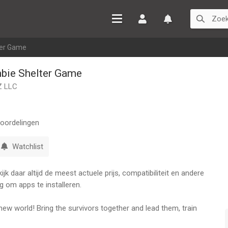
Inloggen
Watchlist
ter Game
mbie Shelter Game
 LLC
oordelingen
Watchlist
k daar altijd de meest actuele prijs, compatibiliteit en andere
g om apps te installeren.
ew world! Bring the survivors together and lead them, train
for everyone! Build and strengthen your base, and make it