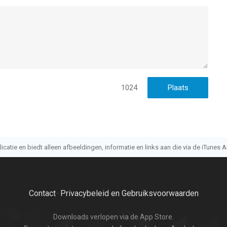
1024
atie en biedt alleen afbeeldingen, informatie en links aan die via de iTunes AP
Contact
Privacybeleid en Gebruiksvoorwaarden
·
Downloads verlopen via de App Store.