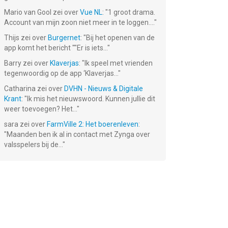
Mario van Gool
zei over
Vue NL
: "
1 groot drama.
Account van mijn zoon niet meer in te loggen....
"
Thijs
zei over
Burgernet
: "
Bij het openen van de
app komt het bericht ""Er is iets...
"
Barry
zei over
Klaverjas
: "
Ik speel met vrienden
tegenwoordig op de app ‘Klaverjas...
"
Catharina
zei over
DVHN - Nieuws & Digitale
Krant
: "
Ik mis het nieuwswoord. Kunnen jullie dit
weer toevoegen? Het...
"
sara
zei over
FarmVille 2: Het boerenleven
:
"
Maanden ben ik al in contact met Zynga over
valsspelers bij de...
"