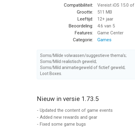
Compatibiliteit:
Vereist iOS 15.0 o
• Multiplayer, PVP.
Grootte:
511 MB
We are not the only survivors, but only the stronge
Leeftijd:
12+ jaar
squad to dominate your enemies in arena's tourn
Beoordeling:
4.6
van 5
running the show in the open confrontation!
Features:
Game Center
Categorie:
Games
• Story-driven campaign.
Lead your squad through all the trials of the new 
hundreds of battles with hordes of zombies and m
Soms/Milde volwassen/suggestieve thema’s;
Soms/Mild realistisch geweld;
Soms/Mild animatiegeweld of fictief geweld;
Set in a post-apocalyptic environment, spiced wi
Loot Boxes.
graphics, this rpg game will leave no one unimpre
In-App purchases may include random items.
Nieuw in versie 1.73.5
Brought to you by MY.GAMES
- Updated the content of game events
--
- Added new rewards and gear
- Fixed some game bugs
Zero City: Zombie Shelter Game van MYGAMES ME