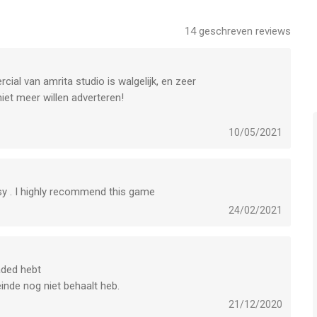
gebruikers met leeftijden vanaf
12 jaar
.
14
geschreven reviews
 het laatst vergeleken op 8 Aug om 03:50.
cial van amrita studio is walgelijk, en zeer
iet meer willen adverteren!
10/05/2021
usy . I highly recommend this game
24/02/2021
aded hebt
einde nog niet behaalt heb.
21/12/2020