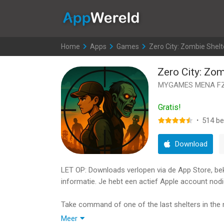
AppWereld
Home
>
Apps
>
Games
>
Zero City: Zombie Shel
Zero City: Zo
MYGAMES MENA FZ
Gratis!
·
514
be
Download
LET OP: Downloads verlopen via de App Store, bekij
informatie. Je hebt een actief Apple account nodi
Take command of one of the last shelters in the n
people, and assign duties ­­- there’s always a job 
Meer