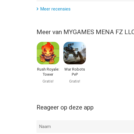
Meer recensies
Meer van MYGAMES MENA FZ LL
Rush Royale:
War Robots
Tower
PvP
Defense TD
Multiplayer
Gratis!
Gratis!
Reageer op deze app