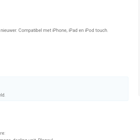
n.
asisverdediging die je al kent. Probeer ze en ontdek of jij de
nden in torenverdedigingsspellen kunt verslaan.
f nieuwer. Compatibel met iPhone, iPad en iPod touch.
ordelen. Vecht samen met je clangenoten en bereik samen de
er. Elke voltooide missie levert handige beloningen op.
uniek torenverdedigingsspel. Het eiland Rhandum wacht op je!
spelen, maar sommige items in het spel kunnen ook voor echt
ld.
ekeurige items bevatten.
re: