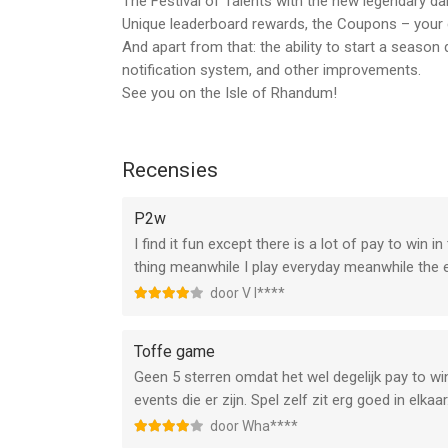
The Festival of Talents with the new legendary da
--
Unique leaderboard rewards, the Coupons – your c
And apart from that: the ability to start a season 
Rush Royale: Tower Defense TD van MYGAMES MEN
notification system, and other improvements.
iOS versie 15.0 of hoger, geschikt bevonden voor 
See you on the Isle of Rhandum!
Informatie voor Rush Royale: Tower Defense TDis
Recensies
P2w
I find it fun except there is a lot of pay to win 
thing meanwhile I play everyday meanwhile the 
door V I****
Toffe game
Geen 5 sterren omdat het wel degelijk pay to win
events die er zijn. Spel zelf zit erg goed in elkaar
door Wha****