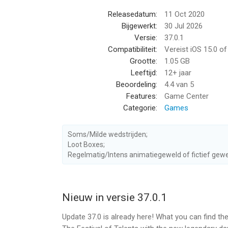
kunnen groeien en unieke strijdtalenten ontwikkele
Releasedatum:
11 Oct 2020
Bijgewerkt:
30 Jul 2026
Evenementen zorgen voor nog meer variatie in de b
Versie:
37.0.1
unieke regels onder de knie kunt krijgen en je vija
Compatibiliteit:
Vereist iOS 15.0 o
Grootte:
1.05 GB
Word lid van een clan en profiteer van unieke vo
Leeftijd:
12+ jaar
top, zowel in co-op- als PvP-torenverdediging.
Beoordeling:
4.4
van 5
Features:
Game Center
Missies maken je leven eenvoudiger en interessant
Categorie:
Games
Vecht, verover, win en heers! Rush Royale is een 
Soms/Milde wedstrijden;
Loot Boxes;
LET OP! Rush Royale is gratis te downloaden en 
Regelmatig/Intens animatiegeweld of fictief gewe
geld worden gekocht. In-app aankopen kunnen will
Bevat advertenties.
Nieuw in versie 37.0.1
Gecreëerd door MYGAMES MENA FZ LLC
Update 37.0 is already here! What you can find the