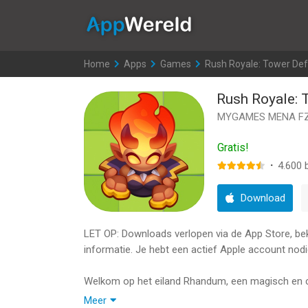
AppWereld
Home
>
Apps
>
Games
>
Rush Royale: Tower De
Rush Royale:
MYGAMES MENA FZ
Gratis!
·
4.600
b
Download
LET OP: Downloads verlopen via de App Store, bekij
informatie. Je hebt een actief Apple account nodi
Welkom op het eiland Rhandum, een magisch en ch
samen voor je basisverdediging en speel een van 
Meer