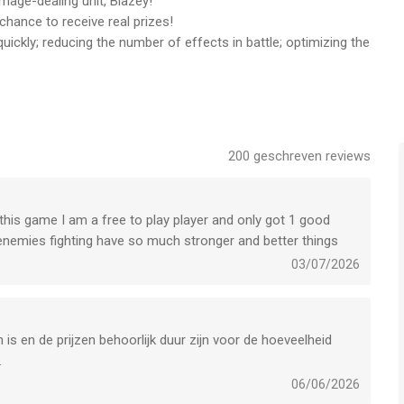
mage-dealing unit, Blazey!
hance to receive real prizes!
quickly; reducing the number of effects in battle; optimizing the
A FZ LLC is een app voor iPhone, iPad en iPod touch met
gebruikers met leeftijden vanaf
12 jaar
.
 het laatst vergeleken op 9 Aug om 09:39.
200
geschreven reviews
in this game I am a free to play player and only got 1 good
enemies fighting have so much stronger and better things
03/07/2026
 is en de prijzen behoorlijk duur zijn voor de hoeveelheid
.
06/06/2026