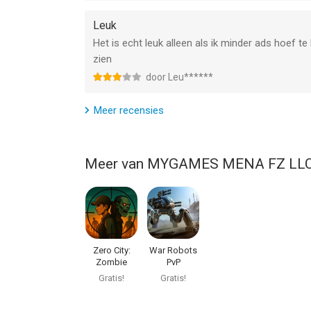
Leuk
Het is echt leuk alleen als ik minder ads hoef te 
zien
door Leu******
Meer recensies
Meer van MYGAMES MENA FZ LL
Zero City:
War Robots
Zombie
PvP
Shelter Game
Multiplayer
Gratis!
Gratis!