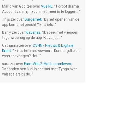
Mario van Gool
zei over
Vue NL
: "
1 groot drama.
Account van mijn zoon niet meer in te loggen....
"
Thijs
zei over
Burgernet
: "
Bij het openen van de
app komt het bericht ""Er is iets...
"
Barry
zei over
Klaverjas
: "
Ik speel met vrienden
tegenwoordig op de app ‘Klaverjas...
"
Catharina
zei over
DVHN - Nieuws & Digitale
Krant
: "
Ik mis het nieuwswoord. Kunnen jullie dit
weer toevoegen? Het...
"
sara
zei over
FarmVille 2: Het boerenleven
:
"
Maanden ben ik al in contact met Zynga over
valsspelers bij de...
"