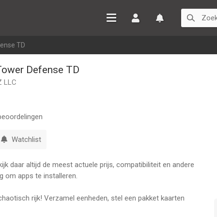
Inloggen
Watchlist
fense TD
 Tower Defense TD
 LLC
eoordelingen
Watchlist
k daar altijd de meest actuele prijs, compatibiliteit en andere
g om apps te installeren.
aotisch rijk! Verzamel eenheden, stel een pakket kaarten
de origineelste torenverdedigingsspellen: Rush Royale!