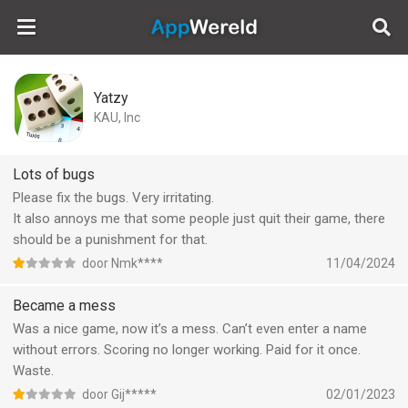
AppWereld
Yatzy
KAU, Inc
Lots of bugs
Please fix the bugs. Very irritating.
It also annoys me that some people just quit their game, there
should be a punishment for that.
door Nmk****
11/04/2024
Became a mess
Was a nice game, now it’s a mess. Can’t even enter a name
without errors. Scoring no longer working. Paid for it once.
Waste.
door Gij*****
02/01/2023