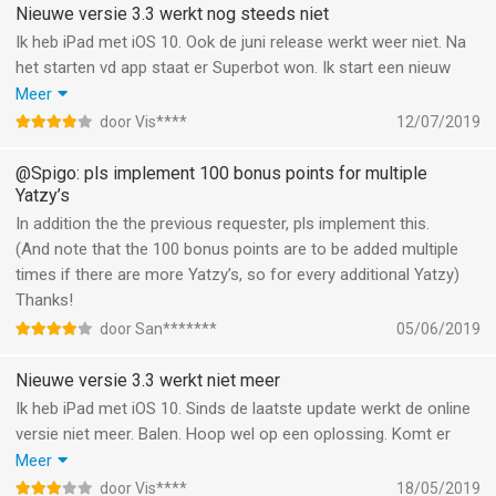
Nieuwe versie 3.3 werkt nog steeds niet
Ik heb iPad met iOS 10. Ook de juni release werkt weer niet. Na
het starten vd app staat er Superbot won. Ik start een nieuw
spel en er verschijnt geen avatar van mij en game center zoekt
Meer
wel naar spelers maar er verschijnen er geen.
door Vis****
12/07/2019
Inmiddels weer geupdate. En het werkt weer naar behoren.
Prima spel.
@Spigo: pls implement 100 bonus points for multiple
Yatzy’s
In addition the the previous requester, pls implement this.
(And note that the 100 bonus points are to be added multiple
times if there are more Yatzy’s, so for every additional Yatzy)
Thanks!
door San*******
05/06/2019
Nieuwe versie 3.3 werkt niet meer
Ik heb iPad met iOS 10. Sinds de laatste update werkt de online
versie niet meer. Balen. Hoop wel op een oplossing. Komt er
nog een reactie of niet? Na het starten van de app staat het op
Meer
superbot won, wordt er wel gezocht naar deelnemers maar er
door Vis****
18/05/2019