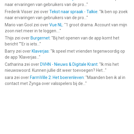
naar ervaringen van gebruikers van de pro...
"
Frederik Visser
zei over
Tekst naar spraak - Talkie
: "
Ik ben op zoek
naar ervaringen van gebruikers van de pro...
"
Mario van Gool
zei over
Vue NL
: "
1 groot drama. Account van mijn
zoon niet meer in te loggen....
"
Thijs
zei over
Burgernet
: "
Bij het openen van de app komt het
bericht ""Er is iets...
"
Barry
zei over
Klaverjas
: "
Ik speel met vrienden tegenwoordig op
de app ‘Klaverjas...
"
Catharina
zei over
DVHN - Nieuws & Digitale Krant
: "
Ik mis het
nieuwswoord. Kunnen jullie dit weer toevoegen? Het...
"
sara
zei over
FarmVille 2: Het boerenleven
: "
Maanden ben ik al in
contact met Zynga over valsspelers bij de...
"