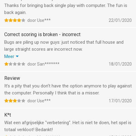
Nog een vraag: hoe schakel,je de robot in om voor je te gooien
Thanks for bringing back single play with computer. The fun is
en als die gooit, kan je zelf dan nog een keuze maken?
back again.
door Use***
22/01/2020
Correct scoring is broken - incorrect
Bugs are piling up now guys: just noticed that full house and
large straight scores are incorrect now.
Is the additional 100 point for every extra yatzy implemented
Meer
now?
door San*******
18/01/2020
(And note that the 100 bonus points are to be added multiple
times if there are more Yatzy’s, so for every additional Yatzy)
Review
Pls fix score according to the official rules!
It’s a pity that you don’t have the option anymore to play against
the computer. Personally I think that is a misser.
door Use***
17/01/2020
K*t
Wat een afgrijselijke "verbetering". Het is niet te doen, het spel is
totaal verkloot! Bedankt!