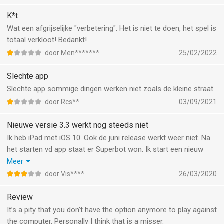
K*t
Wat een afgrijselijke "verbetering". Het is niet te doen, het spel is
totaal verkloot! Bedankt!
door Men*******
25/02/2022
Slechte app
Slechte app sommige dingen werken niet zoals de kleine straat
door Rcs**
03/09/2021
Nieuwe versie 3.3 werkt nog steeds niet
Ik heb iPad met iOS 10. Ook de juni release werkt weer niet. Na
het starten vd app staat er Superbot won. Ik start een nieuw
spel en er verschijnt geen avatar van mij en game center zoekt
Meer
wel naar spelers maar er verschijnen er geen.
door Vis****
26/03/2020
Inmiddels weer geupdate. En het werkt weer naar behoren.
Prima spel.
Review
Nu weer een bug. Het spel start niet als iedereen op start heeft
It’s a pity that you don’t have the option anymore to play against
gedrukt. Ook al zijn er 4 spelers.
the computer. Personally I think that is a misser.