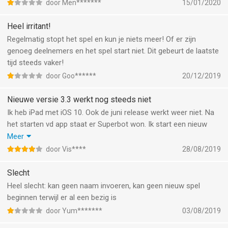
door Men*******
15/01/2020
Heel irritant!
Regelmatig stopt het spel en kun je niets meer! Of er zijn
genoeg deelnemers en het spel start niet. Dit gebeurt de laatste
tijd steeds vaker!
door Goo******
20/12/2019
Nieuwe versie 3.3 werkt nog steeds niet
Ik heb iPad met iOS 10. Ook de juni release werkt weer niet. Na
het starten vd app staat er Superbot won. Ik start een nieuw
spel en er verschijnt geen avatar van mij en game center zoekt
Meer
wel naar spelers maar er verschijnen er geen.
door Vis****
28/08/2019
Inmiddels weer geupdate. En het werkt weer naar behoren.
Prima spel.
Slecht
Nu weer een bug. Het spel start niet als iedereen op start heeft
Heel slecht: kan geen naam invoeren, kan geen nieuw spel
gedrukt. Ook al zijn er 4 spelers.
beginnen terwijl er al een bezig is
door Yum*******
03/08/2019