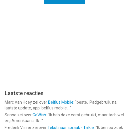
Laatste reacties
Marc Van Hoey
zei over
Belfius Mobile
: "
beste, iPadgebruik, na
laatste update, app. belfius mobile,...
"
Sanne
zei over
GoWish
: "
Ik heb deze eerst gebruikt, maar toch wel
erg Amerikaans.. Ik...
"
Frederik Visser
zei over
Tekst naar spraak - Talkie
: "
Ik ben op zoek