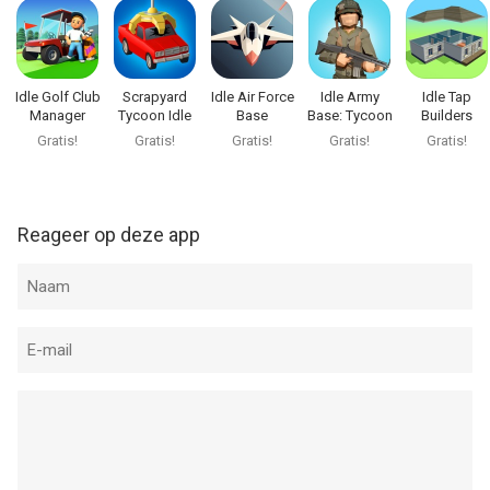
Idle Golf Club
Scrapyard
Idle Air Force
Idle Army
Idle Tap
Manager
Tycoon Idle
Base
Base: Tycoon
Builders
Tycoon
Game
Game
Gratis!
Gratis!
Gratis!
Gratis!
Gratis!
Reageer op deze app