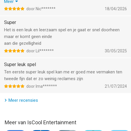
voor iPhone, iPad en iPod touch met iOS versie 13.0 of hoger,
Ik en mijn oma speelden het vroeger altijd met elkaar en het
Meer
geschikt bevonden voor gebruikers met leeftijden vanaf
17 jaar
.
was as heel leuk dus als ik jou was zou ik vandaag nog
door Nic*******
18/04/2026
woorden tuin downloaden
Informatie voor Woordentuin - Woordspelis het laatst
Super
vergeleken op 7 Aug om 21:33.
Het is een leuk en leerzaam spel en je gaat er snel doorheen
maar er komt geen einde
aan die gezelligheid
door Lil*******
30/05/2025
Super leuk spel
Ten eerste super leuk spel kan me er goed mee vermaken ten
tweede fijn dat er zo weinig reclames zijn
door Ima*******
21/07/2024
Meer recensies
Meer van IsCool Entertainment