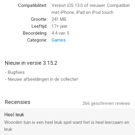
concentreren.
Compatibiliteit:
Vereist iOS 13.0 of nieuwer. Compatibel
- Meer dan 700 puzzels in 8 talen en regelmatige updates elke
met iPhone, iPad en iPod touch.
week!
Grootte:
241 MB
- Duizenden verborgen woorden om te ontgrendelen dankzij
Leeftijd:
17+ jaar
onze zeer complete woordenboeken! Elk gevonden
Beoordeling:
4.4
van 5
bonuswoord levert je munten op.
Categorie:
Games
- Geen ideeën meer bij een puzzel? Gebruik een hint om een
letter op het bord te onthullen!
- Verdien munten en verzamel prachtige afbeeldingen!
Nieuw in versie 3.15.2
- Speel offline, overal en altijd!
- Bugfixes
- Nieuwe afbeeldingen in de collectie!
Elke maand worden er nieuwe roosters met woorden en letters
toegevoegd om eindeloos te kunnen spelen!
Zodra je begint met spelen, is het onmogelijk om te stoppen!
Recensies
266
geschreven reviews
--
Heel leuk
Woorden tuin is een heel leuk spel want het is heel leerzaam en
Woordentuin - Woordspel van IsCool Entertainment is een app
leuk