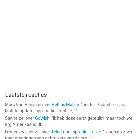
Laatste reacties
Marc Van Hoey
zei over
Belfius Mobile
: "
beste, iPadgebruik, na
laatste update, app. belfius mobile,...
"
Sanne
zei over
GoWish
: "
Ik heb deze eerst gebruikt, maar toch wel
erg Amerikaans.. Ik...
"
Frederik Visser
zei over
Tekst naar spraak - Talkie
: "
Ik ben op zoek
naar ervaringen van gebruikers van de pro...
"