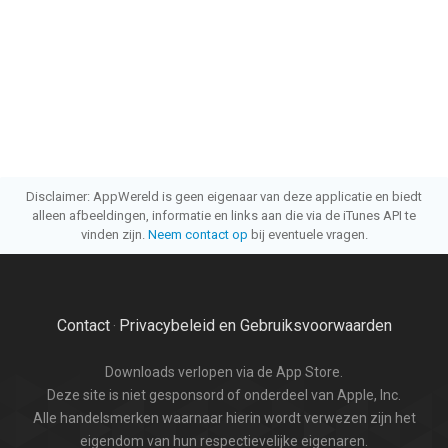
Disclaimer: AppWereld is geen eigenaar van deze applicatie en biedt
alleen afbeeldingen, informatie en links aan die via de iTunes API te
vinden zijn.
Neem contact op
bij eventuele vragen.
Contact
Privacybeleid en Gebruiksvoorwaarden
·
Downloads verlopen via de App Store.
Deze site is niet gesponsord of onderdeel van Apple, Inc.
Alle handelsmerken waarnaar hierin wordt verwezen zijn het
eigendom van hun respectievelijke eigenaren.