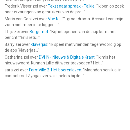
Frederik Visser
zei over
Tekst naar spraak - Talkie
: "
Ik ben op zoek
naar ervaringen van gebruikers van de pro...
"
Mario van Gool
zei over
Vue NL
: "
1 groot drama. Account van mijn
zoon niet meer in te loggen....
"
Thijs
zei over
Burgernet
: "
Bij het openen van de app komt het
bericht ""Er is iets...
"
Barry
zei over
Klaverjas
: "
Ik speel met vrienden tegenwoordig op
de app ‘Klaverjas...
"
Catharina
zei over
DVHN - Nieuws & Digitale Krant
: "
Ik mis het
nieuwswoord. Kunnen jullie dit weer toevoegen? Het...
"
sara
zei over
FarmVille 2: Het boerenleven
: "
Maanden ben ik al in
contact met Zynga over valsspelers bij de...
"