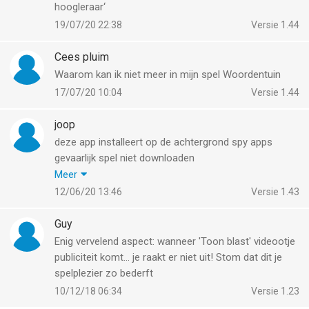
hoogleraar‘
19/07/20 22:38
Versie 1.44
Cees pluim
Waarom kan ik niet meer in mijn spel Woordentuin
17/07/20 10:04
Versie 1.44
joop
deze app installeert op de achtergrond spy apps
gevaarlijk spel niet downloaden
als je de apps verwijdert en je start het spel opnieuw
Meer
op komen die apps met een andere naam terug zeer
12/06/20 13:46
Versie 1.43
slechte app WISSEN
Guy
Enig vervelend aspect: wanneer 'Toon blast' videootje
publiciteit komt... je raakt er niet uit! Stom dat dit je
spelplezier zo bederft
10/12/18 06:34
Versie 1.23