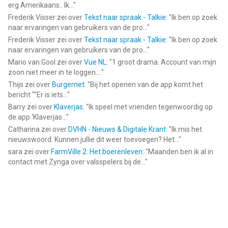
erg Amerikaans.. Ik...
"
Frederik Visser
zei over
Tekst naar spraak - Talkie
: "
Ik ben op zoek
naar ervaringen van gebruikers van de pro...
"
Frederik Visser
zei over
Tekst naar spraak - Talkie
: "
Ik ben op zoek
naar ervaringen van gebruikers van de pro...
"
Mario van Gool
zei over
Vue NL
: "
1 groot drama. Account van mijn
zoon niet meer in te loggen....
"
Thijs
zei over
Burgernet
: "
Bij het openen van de app komt het
bericht ""Er is iets...
"
Barry
zei over
Klaverjas
: "
Ik speel met vrienden tegenwoordig op
de app ‘Klaverjas...
"
Catharina
zei over
DVHN - Nieuws & Digitale Krant
: "
Ik mis het
nieuwswoord. Kunnen jullie dit weer toevoegen? Het...
"
sara
zei over
FarmVille 2: Het boerenleven
: "
Maanden ben ik al in
contact met Zynga over valsspelers bij de...
"