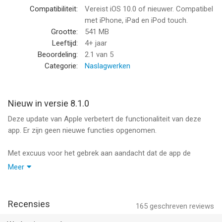
verdwijnen als bij toverslag de advertenties voor altijd. (in-app
Compatibiliteit:
Vereist iOS 10.0 of nieuwer. Compatibel
aankoop… tot nu toe betaalden we de ontwikkeling uit
met iPhone, iPad en iPod touch.
advertentie opbrengsten)
Grootte:
541 MB
Leeftijd:
4+ jaar
Sync! Als u een iPhone én een iPad heeft worden de notities en
Beoordeling:
2.1
van 5
waarnemingen die u op het ene toestel heeft gedaan vanzelf
Categorie:
Naslagwerken
ook op het andere apparaat getoond.
--
Nieuw in versie 8.1.0
Deze update van Apple verbetert de functionaliteit van deze
Vogels in Nederland van NAKKO-SERVICES is een app voor
app. Er zijn geen nieuwe functies opgenomen.
iPhone, iPad en iPod touch met iOS versie 10.0 of hoger,
geschikt bevonden voor gebruikers met leeftijden vanaf
4 jaar
.
Met excuus voor het gebrek aan aandacht dat de app de
laatste tijd heeft gehad.
Informatie voor Vogels in Nederlandis het laatst vergeleken op
Meer
In deze update doen de in-app aankopen het weer, is de app
7 Aug om 02:46.
klaar voor iOS 12 en krijgen gebruikers van een iPhone X nu een
versie die gebruik maakt van het volledige scherm!
Recensies
165
geschreven reviews
Veel plezier er mee!!