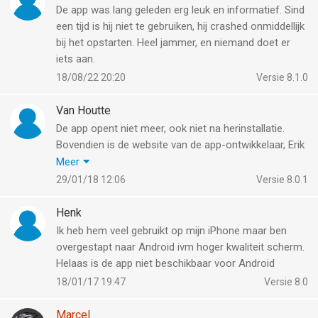
De app was lang geleden erg leuk en informatief. Sind
een tijd is hij niet te gebruiken, hij crashed onmiddellijk
bij het opstarten. Heel jammer, en niemand doet er
iets aan.
18/08/22 20:20
Versie 8.1.0
Van Houtte
De app opent niet meer, ook niet na herinstallatie.
Bovendien is de website van de app-ontwikkelaar, Erik
Veldkamp, niet meer online. Laatste update is
Meer
overigens een jaar oud. Einde van een degelijke
29/01/18 12:06
Versie 8.0.1
vogelapp?
Henk
Ik heb hem veel gebruikt op mijn iPhone maar ben
overgestapt naar Android ivm hoger kwaliteit scherm.
Helaas is de app niet beschikbaar voor Android
18/01/17 19:47
Versie 8.0
Marcel