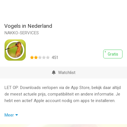
Vogels in Nederland
NAKKO-SERVICES
Gratis
451
Watchlist
LET OP: Downloads verlopen via de App Store, bekijk daar altijd
de meest actuele prijs, compatibiliteit en andere informatie. Je
hebt een actief Apple account nodig om apps te installeren.
Vogels in Nederland geeft u op een eenvoudige manier veel
Meer
informatie over de meest voorkomende vogelsoorten in
Nederland.