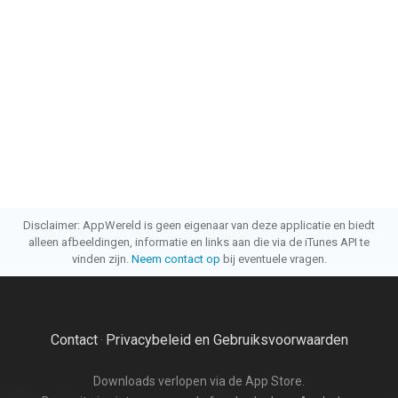
Disclaimer: AppWereld is geen eigenaar van deze applicatie en biedt
alleen afbeeldingen, informatie en links aan die via de iTunes API te
vinden zijn.
Neem contact op
bij eventuele vragen.
Contact
Privacybeleid en Gebruiksvoorwaarden
·
Downloads verlopen via de App Store.