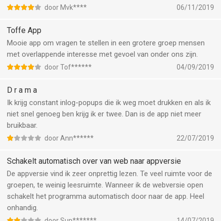
door Mvk****
06/11/2019
Toffe App
Mooie app om vragen te stellen in een grotere groep mensen
met overlappende interesse met gevoel van onder ons zijn.
door Tof******
04/09/2019
D r a m a
Ik krijg constant inlog-popups die ik weg moet drukken en als ik
niet snel genoeg ben krijg ik er twee. Dan is de app niet meer
bruikbaar.
door Ann******
22/07/2019
Schakelt automatisch over van web naar appversie
De appversie vind ik zeer onprettig lezen. Te veel ruimte voor de
groepen, te weinig leesruimte. Wanneer ik de webversie open
schakelt het programma automatisch door naar de app. Heel
onhandig.
door Sup*******
14/07/2019