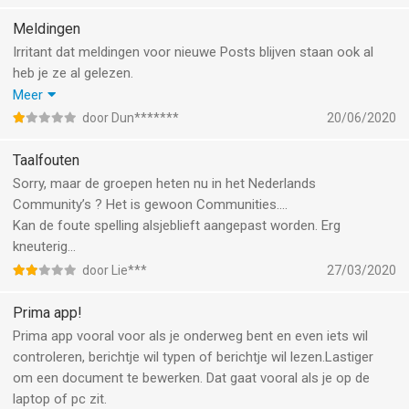
Meldingen
Irritant dat meldingen voor nieuwe Posts blijven staan ook al
heb je ze al gelezen.
En dat je regelmatig geen melding krijgt als er wél nieuwe
Meer
berichten zijn.
door Dun*******
20/06/2020
Kortom: onbetrouwbaar!
Taalfouten
Sorry, maar de groepen heten nu in het Nederlands
Community’s ? Het is gewoon Communities....
Kan de foute spelling alsjeblieft aangepast worden. Erg
kneuterig...
door Lie***
27/03/2020
Prima app!
Prima app vooral voor als je onderweg bent en even iets wil
controleren, berichtje wil typen of berichtje wil lezen.Lastiger
om een document te bewerken. Dat gaat vooral als je op de
laptop of pc zit.