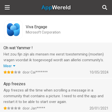
AppWereld
Viva Engage
Microsoft Corporation
Oh wat Yammer !
Het zou fijn zijn als mensen me eerst toestemming (moeten)
vragen voordat ik toegevoegd wordt aan allerlei community’s.
Iedere maand vind minstens één iemand het wel nodig om het
Meer
hele bedrijf to te voegen aan haar/zijn nieuwe community. Met
door Cai*******
10/05/2024
een internationaal.bedrijf is dit niet alleen vervelend maar vooral
ook onnodig omdat ik vaak de taal toch niet spreek. Bovendien
App freezes
krijg ik op deze manier nog meer informatie, waar ik niet op zit
App freezes all the time when scrolling a message in a
te wachten.
community that contains a picture. I need to end the app and
restart it to be able to start over again.
door Jan*****
20/01/2021