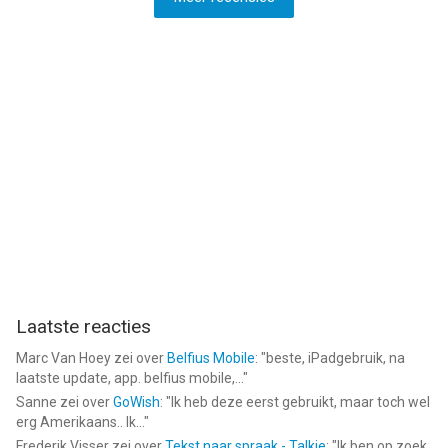
Laatste reacties
Marc Van Hoey
zei over
Belfius Mobile
: "
beste, iPadgebruik, na
laatste update, app. belfius mobile,...
"
Sanne
zei over
GoWish
: "
Ik heb deze eerst gebruikt, maar toch wel
erg Amerikaans.. Ik...
"
Frederik Visser
zei over
Tekst naar spraak - Talkie
: "
Ik ben op zoek