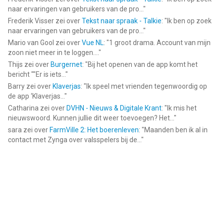
naar ervaringen van gebruikers van de pro...
"
Frederik Visser
zei over
Tekst naar spraak - Talkie
: "
Ik ben op zoek
naar ervaringen van gebruikers van de pro...
"
Mario van Gool
zei over
Vue NL
: "
1 groot drama. Account van mijn
zoon niet meer in te loggen....
"
Thijs
zei over
Burgernet
: "
Bij het openen van de app komt het
bericht ""Er is iets...
"
Barry
zei over
Klaverjas
: "
Ik speel met vrienden tegenwoordig op
de app ‘Klaverjas...
"
Catharina
zei over
DVHN - Nieuws & Digitale Krant
: "
Ik mis het
nieuwswoord. Kunnen jullie dit weer toevoegen? Het...
"
sara
zei over
FarmVille 2: Het boerenleven
: "
Maanden ben ik al in
contact met Zynga over valsspelers bij de...
"