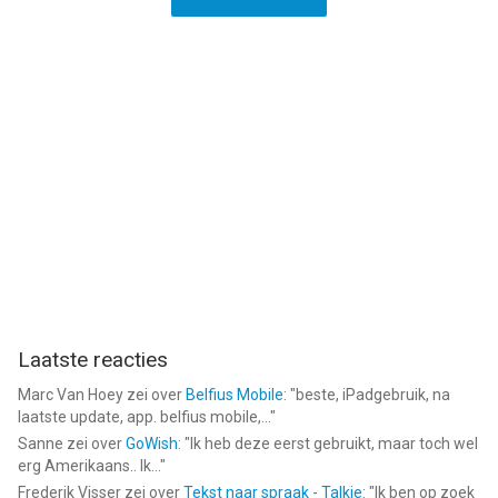
Laatste reacties
Marc Van Hoey
zei over
Belfius Mobile
: "
beste, iPadgebruik, na
laatste update, app. belfius mobile,...
"
Sanne
zei over
GoWish
: "
Ik heb deze eerst gebruikt, maar toch wel
erg Amerikaans.. Ik...
"
Frederik Visser
zei over
Tekst naar spraak - Talkie
: "
Ik ben op zoek