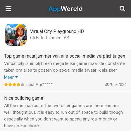
AppWereld
Virtual City Playground HD
G5 Entertainment AB
Top game maar jammer van alle social media verplichtingen
Virtual city is en blijft een mega leuke game maar de constante
taken om alles te posten op social media ervaar ik als zeer
storend, je kunt deze taken ook niet verwijderen, ze blijven
Meer
irritant in het beeld staan. Jammer want o wat is het een leuk
door Aur*****
30/05/2024
bouwsim spel! Net zo leuk als de oude virtual city games.
Nice building game
All the mechanics of the two older games are there and are
well thought out. It is easy to run out of space to build though,
especially when you don’t want to spend any real money or
have no Facebook.