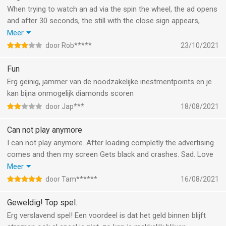
When trying to watch an ad via the spin the wheel, the ad opens
and after 30 seconds, the still with the close sign appears,
however on the 11 inch iPad Pro, 2nd generation, I cannot click
Meer
on the X sign on the top right to close the ad message. After
door Rob*****
23/10/2021
clicking several times on the screen, the app crashes, and has
to be started again…
Fun
Erg geinig, jammer van de noodzakelijke inestmentpoints en je
kan bijna onmogelijk diamonds scoren
door Jap***
18/08/2021
Can not play anymore
I can not play anymore. After loading completly the advertising
comes and then my screen Gets black and crashes. Sad. Love
the game... this problem is over two monts now and had at
Meer
least two iOS updates. So that can not be the problem. I see the
door Tam******
16/08/2021
latest update is 3 years ago so i think this game has stopped
(?)
Geweldig! Top spel.
Erg verslavend spel! Een voordeel is dat het geld binnen blijft