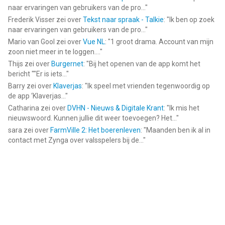
naar ervaringen van gebruikers van de pro...
"
Frederik Visser
zei over
Tekst naar spraak - Talkie
: "
Ik ben op zoek
naar ervaringen van gebruikers van de pro...
"
Mario van Gool
zei over
Vue NL
: "
1 groot drama. Account van mijn
zoon niet meer in te loggen....
"
Thijs
zei over
Burgernet
: "
Bij het openen van de app komt het
bericht ""Er is iets...
"
Barry
zei over
Klaverjas
: "
Ik speel met vrienden tegenwoordig op
de app ‘Klaverjas...
"
Catharina
zei over
DVHN - Nieuws & Digitale Krant
: "
Ik mis het
nieuwswoord. Kunnen jullie dit weer toevoegen? Het...
"
sara
zei over
FarmVille 2: Het boerenleven
: "
Maanden ben ik al in
contact met Zynga over valsspelers bij de...
"